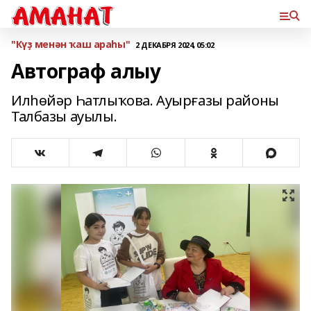
"Күҙ менән ҡаш араһы"
2 ДЕКАБРЯ 2024, 05:02
Автограф алыу
Илһөйәр Һатлыҡова. Ауырғазы районы
Талбазы ауылы.