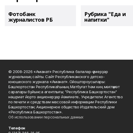
Фотобанк
Рубрика "Еда и
журналистов РБ
напитки"
© 2008-2026 «Аманат» Республика балалар-үҫмерҙәр
журналының сайты. Сайт Республиканского детско-
юношеского журнала «Аманат». Ойоштороусылары:
Башҡортостан Республикаһының Матбуғат һәм киң мәғлүмәт
саралары буйынса агентлығы; "Республика Башкортостан"
нәшриәт йорто акционерҙар йәмғиәте.. Учредители: Агентство
по печати и средствам массовой информации Республики
Башкортостан; Акционерное общество Издательский дом
«Республика Башкортостан».
Об использовании персональных данных
Телефон
8 (347) 246-31-05