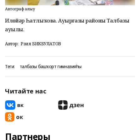
Автограф алыу
Илһөйәр Һатлыҡова. Ауырғазы районы Талбазы
ауылы.
Автор:
Рәзил БИКБУЛАТОВ
Теги:
талбазы башҡорт гимназияһы
Читайте нас
Партнеры