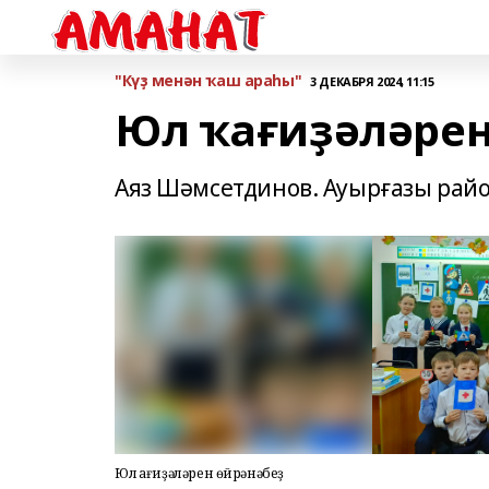
"Күҙ менән ҡаш араһы"
3 ДЕКАБРЯ 2024, 11:15
Юл ҡағиҙәләрен
Аяз Шәмсетдинов. Ауырғазы рай
Юл ҡағиҙәләрен өйрәнәбеҙ