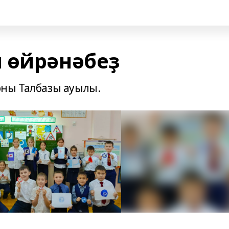
 өйрәнәбеҙ
оны Талбазы ауылы.