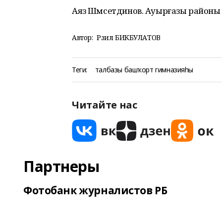
Аяз Шәмсетдинов. Ауырғазы районы
Автор:
Рәзил БИКБУЛАТОВ
Теги:
талбазы башҡорт гимназияһы
Читайте нас
Партнеры
Фотобанк журналистов РБ