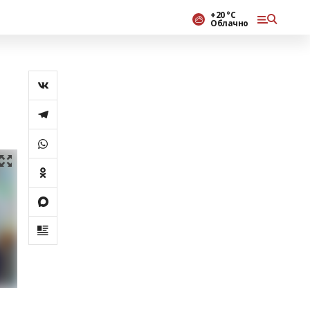
+20 °С
Облачно