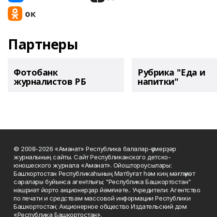
Партнеры
Фотобанк
Рубрика "Еда и
журналистов РБ
напитки"
© 2008-2026 «Аманат» Республика балалар-үҫмерҙәр
журналының сайты. Сайт Республиканского детско-
юношеского журнала «Аманат». Ойоштороусылары:
Башҡортостан Республикаһының Матбуғат һәм киң мәғлүмәт
саралары буйынса агентлығы; "Республика Башкортостан"
нәшриәт йорто акционерҙар йәмғиәте.. Учредители: Агентство
по печати и средствам массовой информации Республики
Башкортостан; Акционерное общество Издательский дом
«Республика Башкортостан».