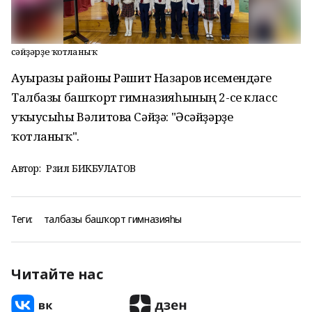
Әсәйҙәрҙе ҡотланыҡ
Ауырғазы районы Рәшит Назаров исемендәге
Талбазы башҡорт гимназияһының 2-се класс
уҡыусыһы Вәлитова Сәйҙә: "Әсәйҙәрҙе
ҡотланыҡ".
Автор:
Рәзил БИКБУЛАТОВ
Теги:
талбазы башҡорт гимназияһы
Читайте нас