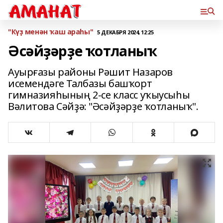
"Күҙ менән ҡаш араһы"
5 ДЕКАБРЯ 2024, 12:25
Әсәйҙәрҙе ҡотланыҡ
Ауырғазы районы Рәшит Назаров
исемендәге Талбазы башҡорт
гимназияһының 2-се класс уҡыусыһы
Вәлитова Сәйҙә: "Әсәйҙәрҙе ҡотланыҡ".