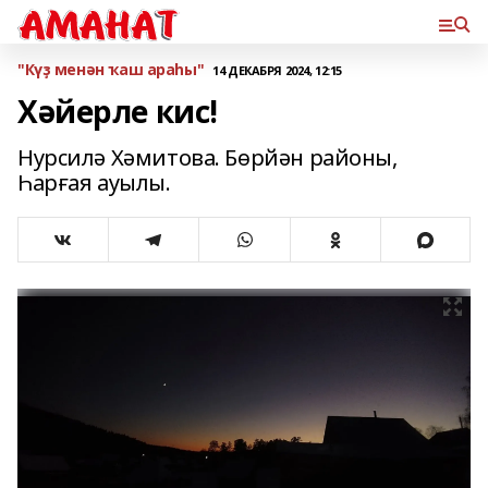
"Күҙ менән ҡаш араһы"
14 ДЕКАБРЯ 2024, 12:15
Хәйерле кис!
Нурсилә Хәмитова. Бөрйән районы,
Һарғая ауылы.