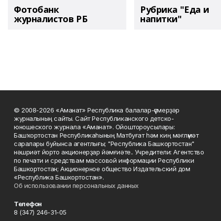
Фотобанк
Рубрика "Еда и
журналистов РБ
напитки"
© 2008-2026 «Аманат» Республика балалар-үҫмерҙәр
журналының сайты. Сайт Республиканского детско-
юношеского журнала «Аманат». Ойоштороусылары:
Башҡортостан Республикаһының Матбуғат һәм киң мәғлүмәт
саралары буйынса агентлығы; "Республика Башкортостан"
нәшриәт йорто акционерҙар йәмғиәте.. Учредители: Агентство
по печати и средствам массовой информации Республики
Башкортостан; Акционерное общество Издательский дом
«Республика Башкортостан».
Об использовании персональных данных
Телефон
8 (347) 246-31-05