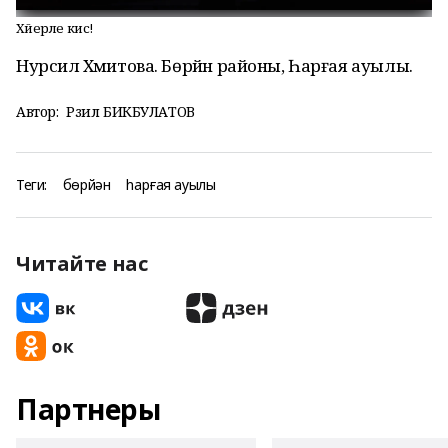
Хәйерле кис!
Нурсилә Хәмитова. Бөрйән районы, Һарғая ауылы.
Автор:
Рәзил БИКБУЛАТОВ
Теги:
бөрйән
һарғая ауылы
Читайте нас
Партнеры