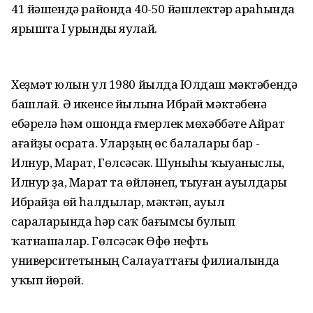
41 йәшендә районда 40-50 йәшлектәр араһында
ярышта I урынды яулай.
Хеҙмәт юлын ул 1980 йылда Юлдаш мәктәбендә
башлай. Ә икенсе йылына Ибрай мәктәбенә
ебәрелә һәм ошонда ғүмерлек мөхәббәте Айрат
ағайҙы осрата. Уларҙың өс балалары бар -
Илнур, Марат, Гөлсәсәк. Шуныһы ҡыуаныслы,
Илнур ҙа, Марат та өйләнеп, тыуған ауылдары
Ибрайҙа өй һалдылар, мәктәп, ауыл
сараларында һәр саҡ бағымсы булып
ҡатнашалар. Гөлсәсәк Өфө нефть
университетының Салауаттағы филиалында
уҡып йөрөй.