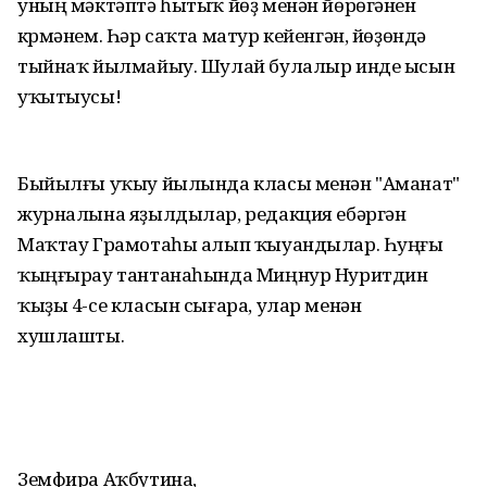
уның мәктәптә һытыҡ йөҙ менән йөрөгәнен
күрмәнем. Һәр саҡта матур кейенгән, йөҙөндә
тыйнаҡ йылмайыу. Шулай булалыр инде ысын
уҡытыусы!
Быйылғы уҡыу йылында класы менән "Аманат"
журналына яҙылдылар, редакция ебәргән
Маҡтау Грамотаһы алып ҡыуандылар. Һуңғы
ҡыңғырау тантанаһында Миңнур Нуритдин
ҡыҙы 4-се класын сығара, улар менән
хушлашты.
Земфира Аҡбутина,