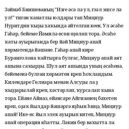
Зәйнәб Биишеваның "Изге әсә лә ул, гүзәл эшсе лә
ул!" тигән ҡанатлы юлдары тап Миңнур
Нуритдин ҡыҙы хаҡында әйтелгән кеүек. Ул әсәһе
Гәүһәр, бейеме Йәмилә өсөн өҙөлөп тора. Әсәһе
ҡаты ауырығанда бер йәй Миңнур апай
хөрмәтендә йәшәне. Гәүһәр апай кире
Буранғолона ҡайтырға булғас, Миңнур апай аят
ашына саҡырҙы. Шул аят ашында уның әсәһенә,
бейеменә булған хөрмәтен күреп һоҡландым.
Килендәре Гөлнара менән Алсуҙы ла үҙ
ҡыҙҙарылай күреп, хәстәрләп, ҡурсалап ҡына
тора. Ейәне Айназ, ейәнсәре Айгизәнең бәхетен
күреп, оҙаҡ йылдар йәшәргә яҙһын һиңә, Миңнур
апай! Ике-өс йыл элек ауырып китеп, Миңнур
апай операция яһатты. Ләкин бер ваҡытта ла