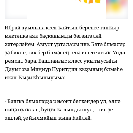
Ибрай ауылына күсеп ҡайтып, беренсе тапҡыр
мәктәпкә аяҡ баҫҡанымды бөгөнгөләй
хәтерләйем. Август урталары ине. Бөтә бүлмәләр
ҙә бикле, тик бер бүлмәнең генә ишеге асыҡ. Унда
ремонт бара. Башланғыс класс уҡытыусыһы
Дауытова Миңнур Нуритдин ҡыҙының бүлмәһе
икән. Ҡыҙыҡһыныуыма:
- Башҡа бүлмәләрҙә ремонт бөткәндер ул, әллә
ниңә оҙаҡлап, һуңға ҡалынды шул, - тип үҙе
эшләй, үҙе йылмайып ҡына һөйләй.