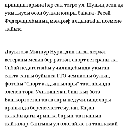
принциптарына һәр саҡ тоғро ул. Шуның өсөн дә
уҡытыусы өсөн булған юғары баһаға - Рәсәй
Федерацияһының мәғариф алдынғыһы исеменә
лайыҡ.
Дауытова Миңнур Нуритдин ҡыҙы хеҙмәт
ветераны менән бер рәттән, спорт ветераны ла.
Сибай педагогияһы училищеһында уҡыған
саҡта саңғы буйынса ГТО чемпионы булып,
фотоһы "Спорт алдынғылары" таҡтаһында
эленеп тора. Училищенан биш ҡыҙ бөтә
Башҡортостан ҡалалары педучилищелары
араһында беренселекте яулап, Ҡаҙан
ҡалаһыдағы ярышҡа барып, ҡатнашып
ҡайталар. Саңғыны ул олоғайғас та ташламай.