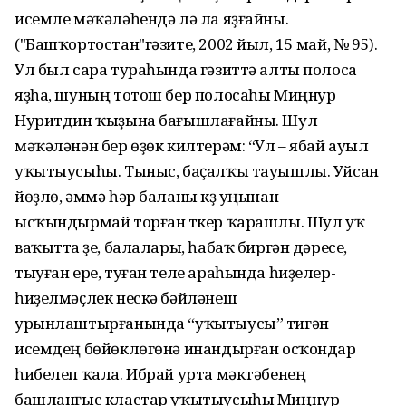
исемле мәҡәләһендә лә ла яҙғайны.
("Башҡортостан"гәзите, 2002 йыл, 15 май, № 95).
Ул был сара тураһында гәзиттә алты полоса
яҙһа, шуның тотош бер полосаһы Миңнур
Нуритдин ҡыҙына бағышлағайны. Шул
мәҡәләнән бер өҙөк килтерәм: “Ул – ябай ауыл
уҡытыусыһы. Тыныс, баҫалҡы тауышлы. Уйсан
йөҙлө, әммә һәр баланы күҙ уңынан
ысҡындырмай торған үткер ҡарашлы. Шул уҡ
ваҡытта үҙе, балалары, һабаҡ биргән дәресе,
тыуған ере, туған теле араһында һиҙелер-
һиҙелмәҫлек нескә бәйләнеш
урынлаштырғанында “уҡытыусы” тигән
исемдең бөйөклөгөнә инандырған осҡондар
һибелеп ҡала. Ибрай урта мәктәбенең
башланғыс кластар уҡытыусыһы Миңнур