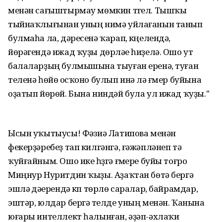
менән сағыштырмау мөмкин түгел. Тышҡы
тыйнаҡлығынан уның нимә уйлағанын танып
булмаһа ла, дәресенә ҡарап, күңелендә,
йөрәгендә ижад ҡуҙы дөрләүе һиҙелә. Ошо ут
балаларҙың булмышына тыуған еренә, туған
теленә һөйөү осҡоно булып инә лә ғүмер буйына
оҙатып йөрөй. Бына ниндәй була ул ижад ҡуҙы."
Ысын уҡытыусы! Фәүзиә Латипова менән
фекерҙәребеҙ тап килгәнгә, ғәжәпләнеп тә
ҡуйғайным. Ошо ике һүҙгә ғүмере буйы тоғро
Миңнур Нуритдин ҡыҙы. Аҙаҡтан бөтә бергә
эшләү дәүерендә күп төрлө саралар, байрамдар,
эштәр, юлдар бергә үтелде уның менән. Ҡанына
юғары интеллект һалынған, әҙәп-әхлаҡи