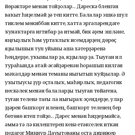
йөрәктәре менән тойҙолар... Дәрескә бүленгән
ваҡыт һиҙелмәй ҙә үтеп китте. Балалар эшкә шул
тиклем мөкиббән китте, хатта эргәләрендәге
ҡунаҡтарға иғтибар ҙа итмәй, бик әүҙем эшләне,
яңғыҙлыҡ һәм уртаҡлыҡ исемдәрҙең дөрөҫ
яҙылышын туп уйыны аша хәтерҙәренә
һеңдерҙе, уҡынылар ҙа, яҙҙылар ҙа. Тыуған ил
тураһында атай-әсәйҙәренән һорашып килгән
мәҡәлдәр менән теманы нығытып ҡуйҙылар. Ә
уҡытыусы ҙур оҫталыҡ, маһирлыҡ, педагогик
нескәлек менән балаларҙы тыуған төйәгенә,
туған теленә тағы ла нығыраҡ эҫендерҙе, улар
үҙҙәрен башҡорт иленең, башҡорт теленең бер
бөтөнө итеп тойҙо... Дәрес менән һиҙҙермәйсә,
әммә үтә лә килештереп кенә етәкселек иткән
педагог Миңнур Дауытованы оҫта дирижер