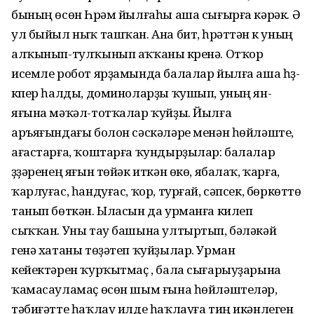
бының өсөн Һүрәм йылғаһы аша сығырға кәрәк. Ә
ул быйыл ныҡ ташҡан. Ана бит, һүрәттән үк уның
алҡынып-тулҡынып аҡҡаны күренә. Отҡор
исемле робот ярҙамында балалар йылға аша һүҙ-
күпер һалды, доминоларҙы ҡушып, уның ян-
яғына мәҡәл-тотҡалар ҡуйҙы. Йылға
аръяғындағы болон сәскәләре менән һөйләште,
ағастарға, ҡоштарға ҡундырҙылар: балалар
үҙҙәренең яғын төйәк иткән өкө, ябалаҡ, ҡарға,
ҡарлуғас, һандуғас, ҡор, турғай, сәпсек, бөркөттө
танып бөткән. Ыласын да урманға килеп
сыҡҡан. Уны тау башына ултыртып, бәләкәй
генә хатаны төҙәтеп ҡуйҙылар. Урман
кейектәрен ҡурҡытмаҫ , бала сығарыуҙарына
ҡамасауламаҫ өсөн шым ғына һөйләштеләр,
тәбиғәтте һаҡлау илде һаҡлауға тиң икәнлеген