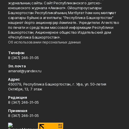
журналының сайты. Сайт Республиканского детско-
юношеского журнала «Аманат». Ойоштороусылары:
Башҡортостан Республикаһының Матбуғат һәм киң мәғлүмәт
саралары буйынса агентлығы; "Республика Башкортостан"
нәшриәт йорто акционерҙар йәмғиәте.. Учредители: Агентство
по печати и средствам массовой информации Республики
Башкортостан; Акционерное общество Издательский дом
«Республика Башкортостан».
Об использовании персональных данных
Телефон
8 (347) 246-31-05
Эл. почта
amanat@yandex.ru
Адрес
450079, Республика Башкортостан, г. Уфа, ул. 50-летия
Октября, 13, 7 этаж
Редакция
8 (347) 246-31-05
Приемная
8 (347) 246-31-05