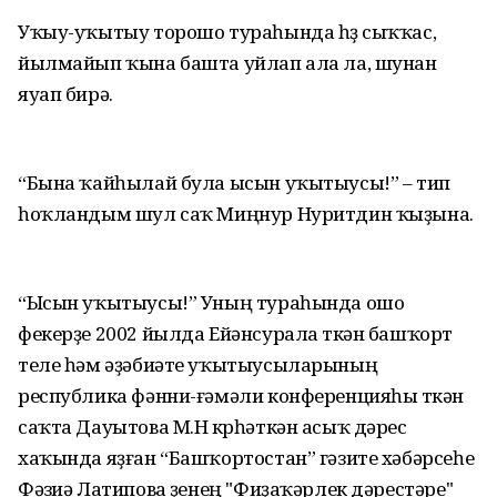
Уҡыу-уҡытыу торошо тураһында һүҙ сыҡҡас,
йылмайып ҡына башта уйлап ала ла, шунан
яуап бирә.
“Бына ҡайһылай була ысын уҡытыусы!” – тип
һоҡландым шул саҡ Миңнур Нуритдин ҡыҙына.
“Ысын уҡытыусы!” Уның тураһында ошо
фекерҙе 2002 йылда Ейәнсурала үткән башҡорт
теле һәм әҙәбиәте уҡытыусыларының
республика фәнни-ғәмәли конференцияһы үткән
саҡта Дауытова М.Н күрһәткән асыҡ дәрес
хаҡында яҙған “Башҡортостан” гәзите хәбәрсеһе
Фәүзиә Латипова үҙенең "Фиҙаҡәрлек дәрестәре"