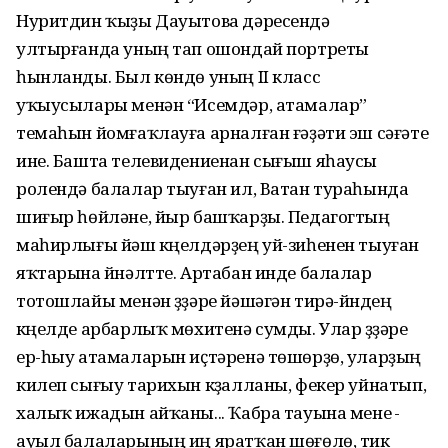
Нуритдин ҡыҙы Дауытова дәресендә
ултырғанда уның тап ошондай портреты
һынланды. Был көндө уның II класс
уҡыусылары менән “Исемдәр, атамалар”
темаһын йомғаҡлауға арналған ғәҙәти эш сәғәте
ине. Башта телевидениенан сығыш яһаусы
ролендә балалар тыуған ил, Ватан тураһында
шиғыр һөйләне, йыр башҡарҙы. Педагогтың
маһирлығы йәш күңелдәрҙең уй-зиһенен тыуған
яҡтарына йүнәлтте. Артабан инде балалар
тотошлайы менән үҙҙәре йәшәгән тирә-йүндең
күңелде арбарлыҡ мөхитенә сумды. Улар үҙҙәре
ер-һыу атамаларын иҫтәренә төшөрҙө, уларҙың
килеп сығыу тарихын күҙалланы, фекер уйнатып,
халыҡ ижадын айҡаны... Ҡабра тауына менеү -
ауыл балаларының иң яратҡан шөғөлө, тик