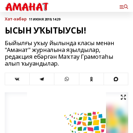
Хат-хәбәр
11 ИЮНЯ 2019, 14:29
ЫСЫН УҠЫТЫУСЫ!
Быйылғы уҡыу йылында класы менән
"Аманат" журналына яҙылдылар,
редакция ебәргән Маҡтау Грамотаһы
алып ҡыуандылар.