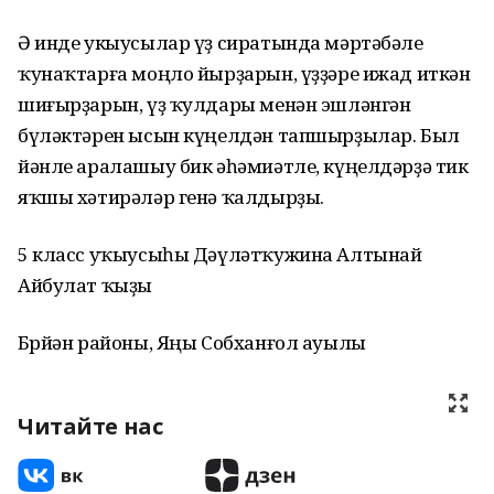
Ә инде укыусылар үҙ сиратында мәртәбәле
ҡунаҡтарға моңло йырҙарын, үҙҙәре ижад иткән
шиғырҙарын, үҙ ҡулдары менән эшләнгән
бүләктәрен ысын күңелдән тапшырҙылар. Был
йәнле аралашыу бик әһәмиәтле, күңелдәрҙә тик
яҡшы хәтирәләр генә ҡалдырҙы.
5 класс уҡыусыһы Дәүләтҡужина Алтынай
Айбулат ҡыҙы
Бөрйән районы, Яңы Собханғол ауылы
Читайте нас