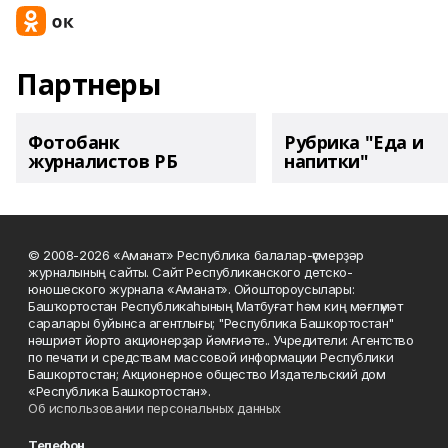
Партнеры
Фотобанк
Рубрика "Еда и
журналистов РБ
напитки"
© 2008-2026 «Аманат» Республика балалар-үҫмерҙәр
журналының сайты. Сайт Республиканского детско-
юношеского журнала «Аманат». Ойоштороусылары:
Башҡортостан Республикаһының Матбуғат һәм киң мәғлүмәт
саралары буйынса агентлығы; "Республика Башкортостан"
нәшриәт йорто акционерҙар йәмғиәте.. Учредители: Агентство
по печати и средствам массовой информации Республики
Башкортостан; Акционерное общество Издательский дом
«Республика Башкортостан».
Об использовании персональных данных
Телефон