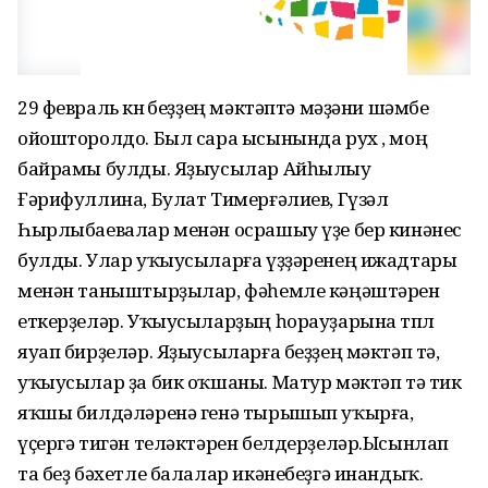
29 февраль көнө беҙҙең мәктәптә мәҙәни шәмбе
ойошторолдо. Был сара ысынында рух , моң
байрамы булды. Яҙыусылар Айһылыу
Ғәрифуллина, Булат Тимерғәлиев, Гүзәл
Һырлыбаевалар менән осрашыу үҙе бер кинәнес
булды. Улар уҡыусыларға үҙҙәренең ижадтары
менән таныштырҙылар, фәһемле кәңәштәрен
еткерҙеләр. Уҡыусыларҙың һорауҙарына төплө
яуап бирҙеләр. Яҙыусыларға беҙҙең мәктәп тә,
уҡыусылар ҙа бик оҡшаны. Матур мәктәп тә тик
яҡшы билдәләренә генә тырышып уҡырға,
үҫергә тигән теләктәрен белдерҙеләр.Ысынлап
та беҙ бәхетле балалар икәнебеҙгә инандыҡ.