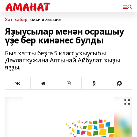
Хат-хәбәр
5 МАРТА 2020, 08:08
Яҙыусылар менән осрашыу
үҙе бер кинәнес булды
Был хатты беҙгә 5 класс уҡыусыһы
Дәүләтҡужина Алтынай Айбулат ҡыҙы
яҙҙы.