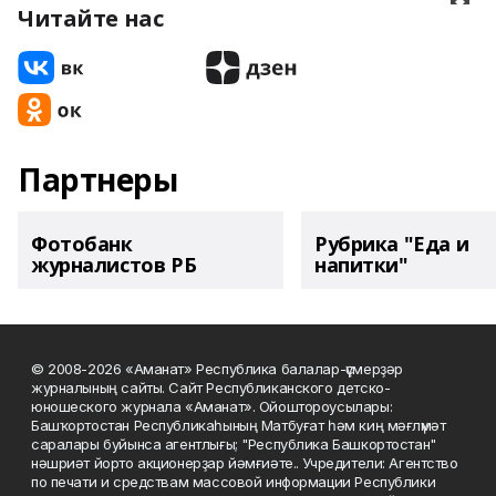
Читайте нас
Партнеры
Фотобанк
Рубрика "Еда и
журналистов РБ
напитки"
© 2008-2026 «Аманат» Республика балалар-үҫмерҙәр
журналының сайты. Сайт Республиканского детско-
юношеского журнала «Аманат». Ойоштороусылары:
Башҡортостан Республикаһының Матбуғат һәм киң мәғлүмәт
саралары буйынса агентлығы; "Республика Башкортостан"
нәшриәт йорто акционерҙар йәмғиәте.. Учредители: Агентство
по печати и средствам массовой информации Республики