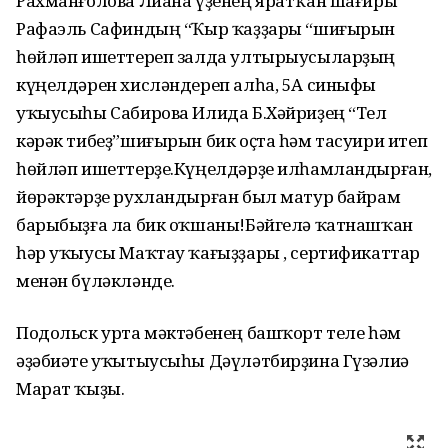
Рахманғолова Лиана үҙенең яратҡан шағиры
Рафаэль Сафиндың “Ҡыр ҡаҙҙары “шиғырын
һөйләп ишеттереп залда ултырыусыларҙың
күңелдәрен хисләндереп алһа, 5А синыфы
уҡыусыһы Сабирова Илида Б.Хәйриҙең “Тел
кәрәк тибеҙ”шиғырын бик оҫта һәм тасуири итеп
һөйләп ишеттерҙе.Күңелдәрҙе илһамландырған,
йөрәктәрҙе рухландырған был матур байрам
барыбыҙға ла бик оҡшаны!Бәйгелә ҡатнашҡан
һәр уҡыусы Маҡтау ҡағыҙҙары , сертификаттар
менән бүләкләнде.
Подольск урта мәктәбенең башҡорт теле һәм
әҙәбиәте уҡытыусыһы Дәүләтбирҙина Гүзәлиә
Марат ҡыҙы.