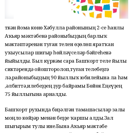
Үткән йома көнө Хәбулла районының 2-се һанлы
Аҡьяр мәктәбенә районыбыҙҙың барлыҡ
мәктәптәренән туған телен өҙөлөп яратҡан
уҡыусылар шиғыр һөйләүселәр бәйгеһенә
йыйылды. Был күркәм сара Башҡорт теле йылы
сиктәрендә ойошторолоп,туған телебеҙгә
лә,районыбыҙҙың 90 йыллыҡ юбилейына ла һәм
,әлбиттә,илебеҙҙең ҙур байрамы Бөйөк Еңеүҙең
75 йыллығына арналды.
Башҡорт рухында биҙәлгән тамашасылар залы
моңло көйҙәр менән беҙҙе ҡаршы алды.Зал
шығырым тулы ине.Бына Аҡьяр мәктәбе