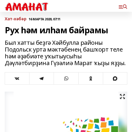
Хат-хәбәр
16 МАРТА 2020, 07:11
Рух һәм илһам байрамы
Был хатты беҙгә Хәйбулла районы
Подольск урта мәктәбенең башҡорт теле
һәм әҙәбиәте уҡытыусыһы
Дәүләтбирҙина Гүзәлиә Марат ҡыҙы яҙҙы.