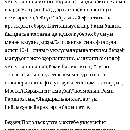
уҡыусылары моңло ҡурай аҫтында бәйгене асып
ебәрҙе.Уларҙан һуң дәртле баҫҡан башҡорт
егеттәренең бейеүе байрам кәйефен тағы ла
арттырып ебәрҙе.Ҡатнашыусылар һаны башҡа
йылдарға ҡараған да күпкә күберәк булыуы
менән ҡыуандырҙы.Башланғыс синыфтарҙан
алып 10-11 синыф уҡыусыларына тиклем берҙәй
матур,ентекле әҙерләнгәйне.Башланғыс синыф
уҡыусыларының Рәми Ғариповтың “Туған
тел”шиғырын шул тиклем матур итеп , ә
өлкәнерәк синыфта уҡыусы егет һәм ҡыҙҙарҙың
Мостай Кәримдең”Үлмәҫбай”поэмаһын ,Рәми
Ғариповтың “Яндырылған хаттар” ҙы
һөйләүҙәре йөрәктәргә барып етте.
Беҙҙең Подольск урта мәктәбе уҡыусыһы