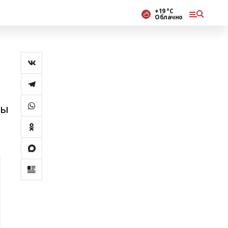
+19 °С
Облачно
лы