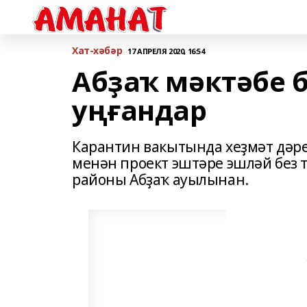
Хат-хәбәр
17 АПРЕЛЯ 2020, 16:54
Абҙаҡ мәктәбе 
уңғандар
Карантин вакытында хеҙмәт дәре
менән проект эштәре эшләй без т
районы Абҙаҡ ауылынан.