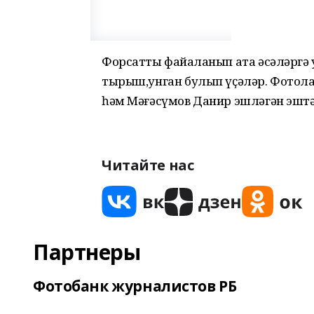
Форсатты файҙаланып ата әсәләргә 
тырыш,унган булып үҫәләр. Фотола
һәм Мәғәсүмов Данир эшләгән эштә
Читайте нас
Партнеры
Фотобанк журналистов РБ