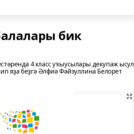
балалары бик
стәренда 4 класс уҡыусылары декупаж ысу
ип яҙа беҙгә Әлфиә Фәйзуллина Белорет