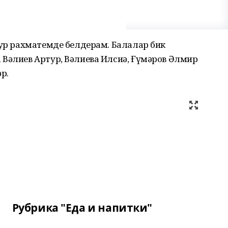
ҙур рахматемде белдерам. Балалар бик
 Вәлиев Артур, Вәлиева Илсиә, Ғүмәров Әлмир
р.
Рубрика "Еда и напитки"