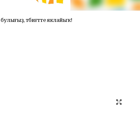
ҡ булығыҙ, тәбиғәтте яклайыҡ!