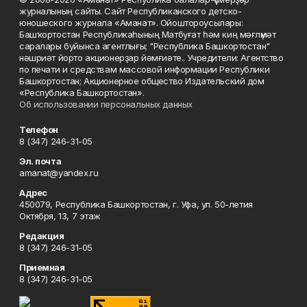
журналының сайты. Сайт Республиканского детско-
юношеского журнала «Аманат». Ойоштороусылары:
Башҡортостан Республикаһының Матбуғат һәм киң мәғлүмәт
саралары буйынса агентлығы; "Республика Башкортостан"
нәшриәт йорто акционерҙар йәмғиәте.. Учредители: Агентство
по печати и средствам массовой информации Республики
Башкортостан; Акционерное общество Издательский дом
«Республика Башкортостан».
Об использовании персональных данных
Телефон
8 (347) 246-31-05
Эл. почта
amanat@yandex.ru
Адрес
450079, Республика Башкортостан, г. Уфа, ул. 50-летия
Октября, 13, 7 этаж
Редакция
8 (347) 246-31-05
Приемная
8 (347) 246-31-05