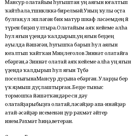
Мансур олатайым һуғыштан уң аяғын юғалтып
ҡайтһала,төшөнкөлөккә бирелмәй.Уның ҡулы оҫта
булған,ул эшләгән бик матур шкаф өләсәемдең өй
түрен биҙәп ултыра.Олатайым аяҡ кейеме алһа
һул яғын үҙендә ҡалдырып,уң яғын беҙҙең
ауылда йәшәгән, һуғышҡа барып һул аяғын
юғалтып ҡайтҡан Миңлеғолов Зиннәт олатайға
ебәргән,ә Зиннәт олатай аяҡ кейеме алһа уң яғын
үҙендә ҡалдырып һул яғын Түбә
поселығынаМансур дуҫына ебәргән..Уларҙы бер
үҡ яҙмыш дуҫлаштырған..Беҙҙе тыныс
тормошҡа йәшәтҡәндәре өсөн дәу
олатайҙарыбыҙға олатай,өләсәйҙәр апа-инәйҙәр
атай-әсәйҙәр исеменән ҙур рәхмәт әйтер
инем.Рәхмәт һиңә,ветеран.