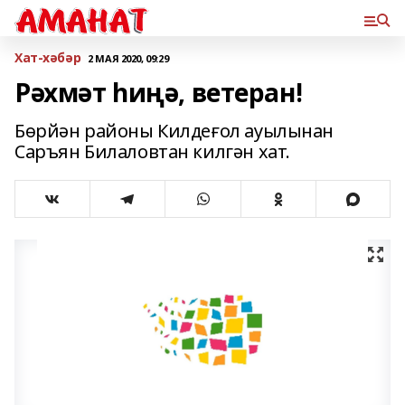
Хат-хәбәр
2 МАЯ 2020, 09:29
Рәхмәт һиңә, ветеран!
Бөрйән районы Килдеғол ауылынан
Саръян Билаловтан килгән хат.