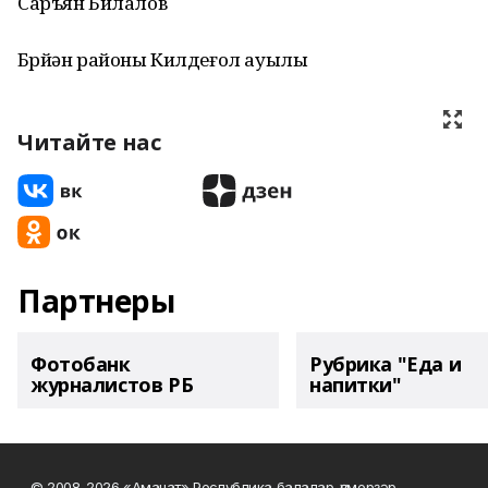
Саръян Билалов
Бөрйән районы Килдеғол ауылы
Читайте нас
Партнеры
Фотобанк
Рубрика "Еда и
журналистов РБ
напитки"
© 2008-2026 «Аманат» Республика балалар-үҫмерҙәр