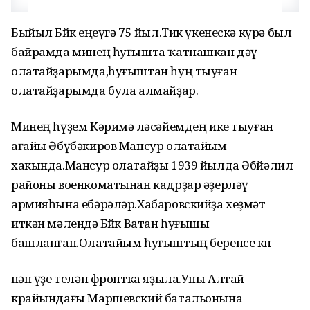
Быйыл Бөйөк еңеүгә 75 йыл.Тик үкенескә күрә был
байрамда минең һуғышта ҡатнашкан дәү
олатайҙарымда,һуғыштан һуң тыуған
олатайҙарымда була алмайҙар.
Минең һүҙем Кәримә өләсәйемдең ике тыуған
ағайы Әбүбәкиров Мансур олатайым
хакында.Мансур олатайҙы 1939 йылда Әбйәлил
районы военкоматынан кадрҙар әҙерләү
армияһына ебәрәләр.Хабаровскийҙа хеҙмәт
иткән мәлендә Бөйөк Ватан һуғышы
башланған.Олатайым һуғыштың беренсе көн
өнән үҙе теләп фронтка яҙыла.Уны Алтай
крайындағы Маршевский батальонына