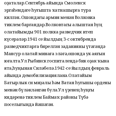
оҙаталар.Сентябрь айында Смоленск
эргәһендәге һуғышта ҡатнашырға тура
килгән..Ошондағы армия менән Волковка
тиклем барғандар.Волковтагы алыштан һуң
олатайымды 901 полкка разведчик итеп
күсерәләр.1941 се йылдың 3-сө октябренда
разведчиктарға бирелгән заданияны үтәгәндә
Мансур олатай минаға эләгә,ошонда ук аяғын
юғалта.Ул Рыбинск госпиталендә бик оҙак ҡына
ята,һуңынан Силәбелә.1942-се йылдың февраль
айында демобилизациялана.Олатайым
Батырлык өсөн миҙалы һәм Ватан һуғышы ордены
менән бүләкләнгән була.Ул үҙенең һуңғы
көндәренә тиклем Баймаҡ районы Түбә
поселығында йәшәгән.