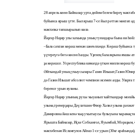
28 апрель көнө Байназар урта дөйөм белем биреү мәктәб
буйынса ярыш үтте. Был ярыш 7-се йыл рәттән мәктәп а
мәктәпкә тапшырылып килә.
Йәҙгәр Нәҙир улы хаҡында уның туғандары бына ни һөйл
–Бала саҡтан көрәш менән шөғөлләнде. Көрәш буйынса т
үҫтереүгә бөтә көсөн һалды. Үҙенең балаларына яҡшы ат
ҙа көрәшсе. Ул республика кимәлдә үткән милли көрәш б
Әйткәндәй уның уҡыусылары Газин Ильшат,Газин Юнир, 
дә Газин Ильшат абсолют чемпион исемен алды. Уларға 
беренсе урын яуланы.
Йәҙгәр Нәҙир улының рухы ҡыуанып ҡайтҡандыр моғайы
улына,тренерҙары Дәүләтшин Флюр Хәлил улына рәхмәт
Дамировна йәш кенә ҡыҙ уҡытыусы булыуына ҡарамаҫтан
Ярышта Байназар, Иҫке Собханғол, Яуымбай, Мораҙым, 
мәктәбенән Исламгулов Айназ 1-се урын (30кг араһында)