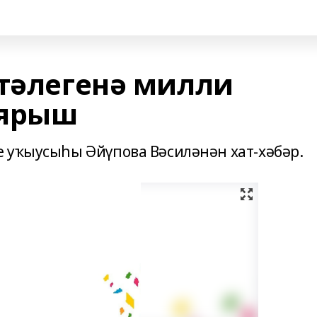
ҫтәлегенә милли
 ярыш
 уҡыусыһы Әйүпова Вәсиләнән хат-хәбәр.