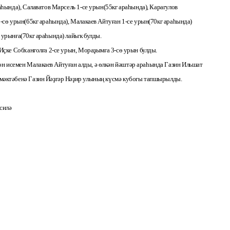
аһында), Салаватов Марсель 1-се урын(55кг араһында), Карагулов
-сө урын(65кг араһында), Малакаев Айтуған 1-се урын(70кг араһында)
 урынға(70кг араһында) лайыҡ булды.
Иҫке Собханғолға 2-се урын, Мораҙымға 3-сө урын булды.
 исемен Малакаев Айтуған алды, ә өлкән йәштәр араһында Газин Ильшат
мәктәбенә Газин Йәҙгәр Нәҙир улының күсмә кубогы тапшырылды.
силә