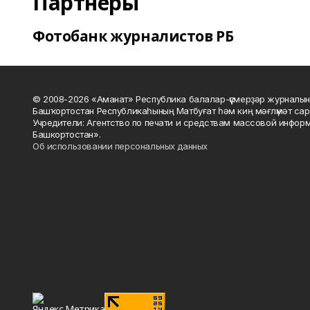
Партнеры
Фотобанк журналистов РБ
© 2008-2026 «Аманат» Республика балалар-үҫмерҙәр журналын
Башҡортостан Республикаһының Матбуғат һәм киң мәғлүмәт сар
Учредители: Агентство по печати и средствам массовой инфор
Башкортостан».
Об использовании персональных данных