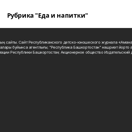
Рубрика "Еда и напитки"
ың сайты. Сайт Республиканского детско-юношеского журнала «Аман
алары буйынса агентлығы; "Республика Башкортостан" нәшриәт йорто а
мации Республики Башкортостан; Акционерное общество Издательский