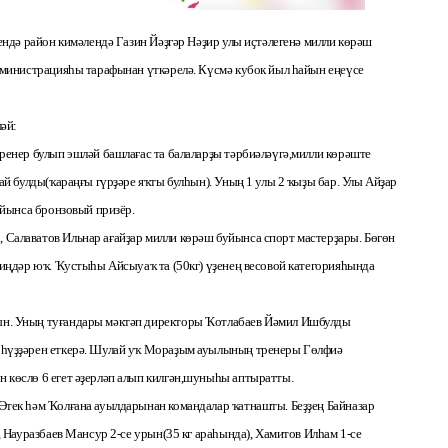
ендә район кимәлендә Газин Йәҙгәр Нәҙир улы иҫтәлегенә милли көрәш
дминистрацияһы тарафынан үткәрелә. Күсмә кубок йыл һайын еңеүсе
әй:
ренер булып эшләй башлағас та балаларҙы тәрбиәләүгә,милли көрәште
ай булды(ҡараңғы гүрҙәре яҡты булһын). Уның 1 улы 2 ҡыҙы бар. Улы Айҙар
уйынса бронзовый призёр.
Салаватов Ильнар ағайҙар милли көрәш буйынса спорт мастерҙары. Бөгөн
тиңдәр юҡ. Ҡустыһы Айсыуаҡ та (50кг) үҙенең весовой категорияһында
н. Уның туғандары мәктәп директоры Ҡотлабаев Йәмил Ишбулды
 һүҙҙәрен еткерә. Шулай уҡ Мораҙым ауылының тренеры Гөлфиә
 көслө 6 егет әҙерләп алып килгән,шуныһы аптыратты.
Әтек һәм Ҡолғана ауылдарынан командалар ҡатнашты. Беҙҙең Байназар
, Науразбаев Мансур 2-се урын(35 кг араһында), Хамитов Илһам 1-се