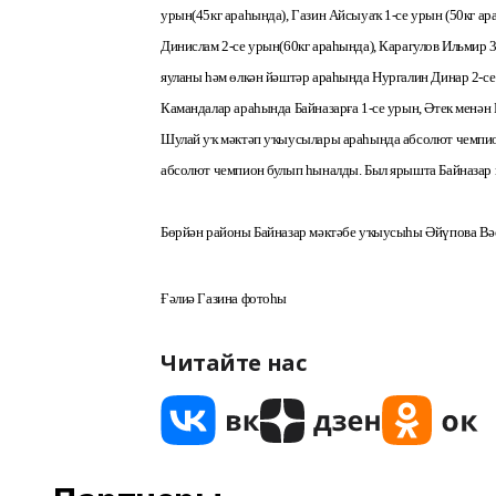
урын(45кг араһында), Газин Айсыуаҡ 1-се урын (50кг ар
Динислам 2-се урын(60кг араһында), Карагулов Ильмир 3
яуланы һәм өлкән йәштәр араһында Нургалин Динар 2-се
Камандалар араһында Байназарға 1-се урын, Әтек менән 
Шулай уҡ мәктәп уҡыусылары араһында абсолют чемпион
абсолют чемпион булып һыналды. Был ярышта Байназар 
Бөрйән районы Байназар мәктәбе уҡыусыһы Әйүпова Вә
Ғәлиә Газина
фотоһы
Читайте нас