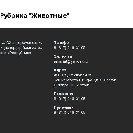
Рубрика "Животные"
ат». Ойоштороусылары:
Телефон
кционерҙар йәмғиәте..
8 (347) 246-31-05
 дом «Республика
Эл. почта
amanat@yandex.ru
Адрес
450079, Республика
Башкортостан, г. Уфа, ул. 50-летия
Октября, 13, 7 этаж
Редакция
8 (347) 246-31-05
Приемная
8 (347) 246-31-05