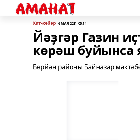
Хат-хәбәр
6 МАЯ 2021, 05:14
Йәҙгәр Газин и
көрәш буйынса
Бөрйән районы Байназар мәктәбе