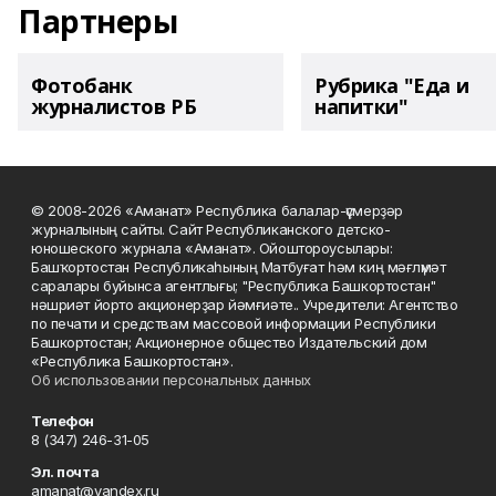
Партнеры
Фотобанк
Рубрика "Еда и
журналистов РБ
напитки"
© 2008-2026 «Аманат» Республика балалар-үҫмерҙәр
журналының сайты. Сайт Республиканского детско-
юношеского журнала «Аманат». Ойоштороусылары:
Башҡортостан Республикаһының Матбуғат һәм киң мәғлүмәт
саралары буйынса агентлығы; "Республика Башкортостан"
нәшриәт йорто акционерҙар йәмғиәте.. Учредители: Агентство
по печати и средствам массовой информации Республики
Башкортостан; Акционерное общество Издательский дом
«Республика Башкортостан».
Об использовании персональных данных
Телефон
8 (347) 246-31-05
Эл. почта
amanat@yandex.ru