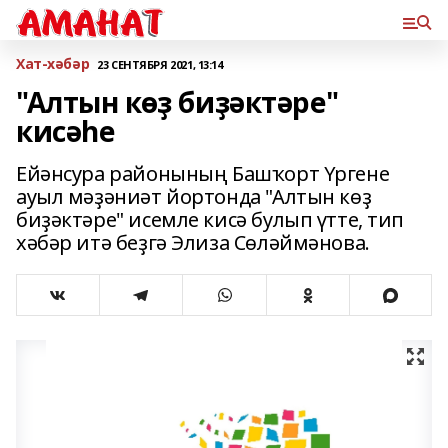
Хат-хәбәр
23 СЕНТЯБРЯ 2021, 13:14
"Алтын көҙ биҙәктәре"
кисәһе
Ейәнсура районының Башҡорт Үргене
ауыл мәҙәниәт йортонда "Алтын көҙ
биҙәктәре" исемле кисә булып үтте, тип
хәбәр итә беҙгә Элиза Сөләймәнова.