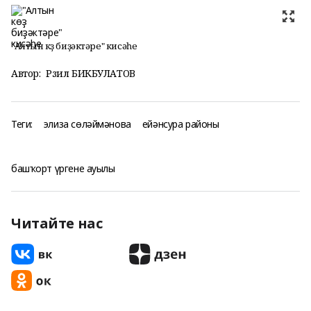
"Алтын көҙ биҙәктәре" кисәһе
Автор:
Рәзил БИКБУЛАТОВ
Теги:
элиза сөләймәнова
ейәнсура районы
башҡорт үргене ауылы
Читайте нас