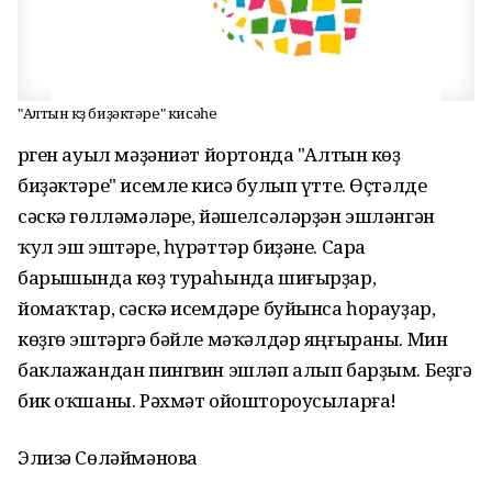
"Алтын көҙ биҙәктәре" кисәһе
Үрген ауыл мәҙәниәт йортонда "Алтын көҙ
биҙәктәре" исемле кисә булып үтте. Өҫтәлде
сәскә гөлләмәләре, йәшелсәләрҙән эшләнгән
ҡул эш эштәре, һүрәттәр биҙәне. Сара
барышында көҙ тураһында шиғырҙар,
йомаҡтар, сәскә исемдәре буйынса һорауҙар,
көҙгө эштәргә бәйле мәҡәлдәр яңғыраны. Мин
баклажандан пингвин эшләп алып барҙым. Беҙгә
бик оҡшаны. Рәхмәт ойоштороусыларға!
Элизә Сөләймәнова