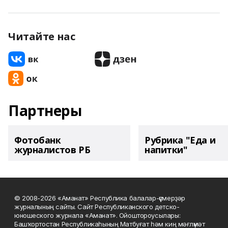
Читайте нас
Партнеры
Фотобанк
Рубрика "Еда и
журналистов РБ
напитки"
© 2008-2026 «Аманат» Республика балалар-үҫмерҙәр
журналының сайты. Сайт Республиканского детско-
юношеского журнала «Аманат». Ойоштороусылары:
Башҡортостан Республикаһының Матбуғат һәм киң мәғлүмәт