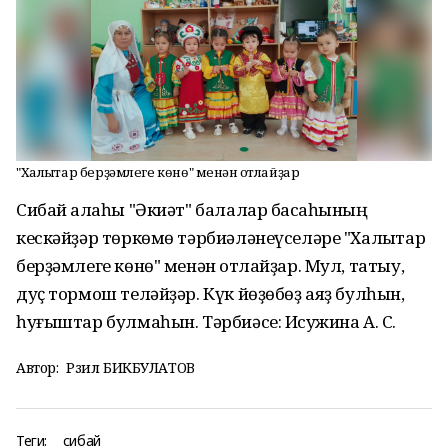
"Халыҡтар берҙәмлеге көнө" менән ҡотлайҙар
Сибай ҡалаһы "Әкиәт" балалар баҡсаһының
кескәйҙәр төркөмө тәрбиәләнеүселәре "Халыҡтар
берҙәмлеге көнө" менән ҡотлайҙар. Мул, татыу,
дуҫ тормош теләйҙәр. Күк йөҙөбөҙ аяҙ булһын,
һуғыштар булмаһын. Тәрбиәсе: Исҡужина А. С.
Автор:
Рәзил БИКБУЛАТОВ
Теги:
сибай