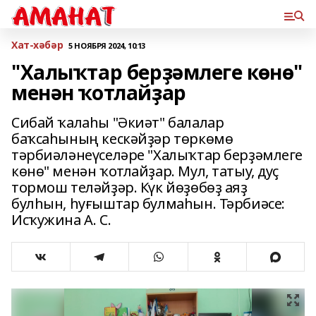
Хат-хәбәр
5 НОЯБРЯ 2024, 10:13
"Халыҡтар берҙәмлеге көнө"
менән ҡотлайҙар
Сибай ҡалаһы "Әкиәт" балалар
баҡсаһының кескәйҙәр төркөмө
тәрбиәләнеүселәре "Халыҡтар берҙәмлеге
көнө" менән ҡотлайҙар. Мул, татыу, дуҫ
тормош теләйҙәр. Күк йөҙөбөҙ аяҙ
булһын, һуғыштар булмаһын. Тәрбиәсе:
Исҡужина А. С.