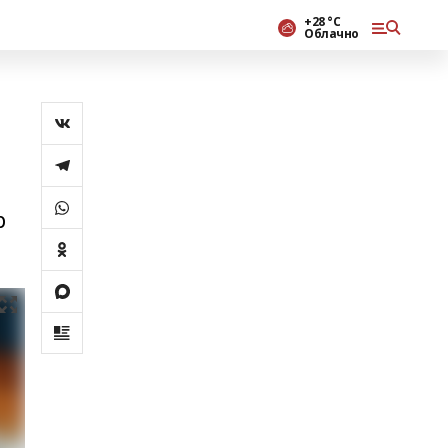
+28 °С
Облачно
р