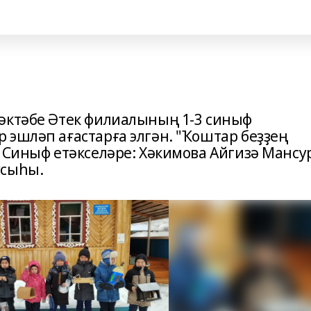
әктәбе Әтек филиалының 1-3 синыф
 эшләп ағастарға элгән. "Ҡоштар беҙҙең
. Синыф етәкселәре: Хәкимова Айгизә Мансу
усыһы.