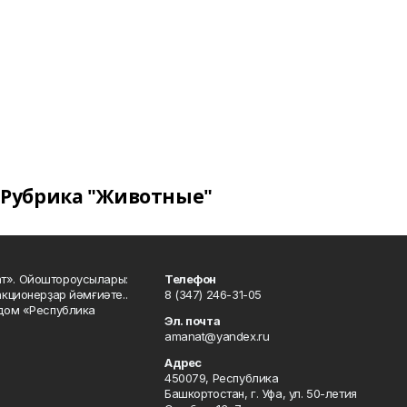
Рубрика "Животные"
ат». Ойоштороусылары:
Телефон
кционерҙар йәмғиәте..
8 (347) 246-31-05
 дом «Республика
Эл. почта
amanat@yandex.ru
Адрес
450079, Республика
Башкортостан, г. Уфа, ул. 50-летия