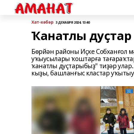
Хат-хәбәр
3 ДЕКАБРЯ 2024, 13:40
Ҡанатлы дуҫтар
Бөрйән районы Иҫке Собханғол м
уҡыусылары ҡоштарға тағараҡтар
ҡанатлы дуҫтарыбыҙ" тиҙәр улар
кыҙы, башланғыс кластар уҡыты