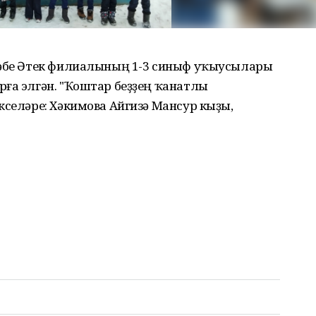
тәбе Әтек филиалының 1-3 синыф уҡыусылары
рға элгән. "Ҡоштар беҙҙең ҡанатлы
кселәре: Хәкимова Айгизә Мансур кыҙы,