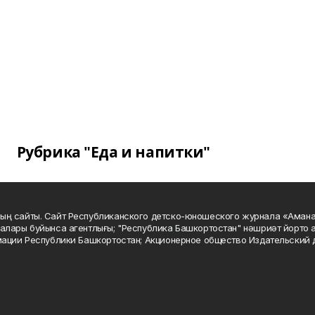
Рубрика "Еда и напитки"
ың сайты. Сайт Республиканского детско-юношеского журнала «Аман
алары буйынса агентлығы; "Республика Башкортостан" нәшриәт йорто а
мации Республики Башкортостан; Акционерное общество Издательский