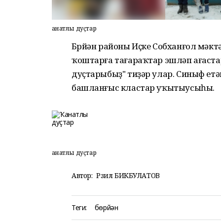
Ҡанатлы дуҫтар
Бөрйән районы Иҫке Собханғол мәк
ҡоштарға тағараҡтар эшләп ағаста
дуҫтарыбыҙ" тиҙәр улар. Синыф етә
башланғыс кластар уҡытыусыһы.
Ҡанатлы дуҫтар
Автор:
Рәзил БИКБУЛАТОВ
Теги:
бөрйән