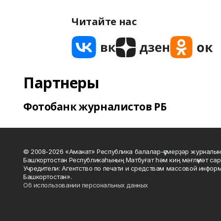
Читайте нас
Партнеры
Фотобанк журналистов РБ
© 2008-2026 «Аманат» Республика балалар-үҫмерҙәр журналын
Башҡортостан Республикаһының Матбуғат һәм киң мәғлүмәт сар
Учредители: Агентство по печати и средствам массовой инфор
Башкортостан».
Об использовании персональных данных