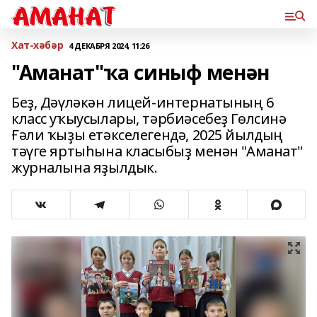
Хат-хәбәр
4 ДЕКАБРЯ 2024, 11:26
"Аманат"ҡа синыф менән
Беҙ, Дәүләкән лицей-интернатының 6
класс уҡыусылары, тәрбиәсебеҙ Гөлсинә
Ғәли ҡыҙы етәкселегендә, 2025 йылдың
тәүге яртыһына класыбыҙ менән "Аманат"
журналына яҙылдык.