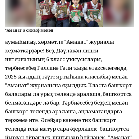
"Аманат"ҡа синыф менән
Һаумыһығыҙ, хөрмәтле "Аманат" журналы
хеҙмәткәрҙәре! Беҙ, Дәүләкән лицей-
интернатының 6 класс уҡыусылары,
тәрбиәсебеҙ Гөлсинә Ғәли ҡыҙы етәкселегендә,
2025 йылдың тәүге яртыһына класыбыҙ менән
"Аманат" журналына яҙылдык. Класта башҡорт
балалары ла урыҫ телендә аралаша, башҡортса
белмәгәндәре лә бар. Тәрбиәсебеҙ беҙҙең менән
башҡорт телендә аралаша, аңламағандарға
тәржемә итә. Әсәйҙәр көнөнә тик башҡорт
телендә генә матур сара әҙерләнек: башҡортса
йырҙар өйрәндек, шиғырҙар һөйләнек. "Аманат"