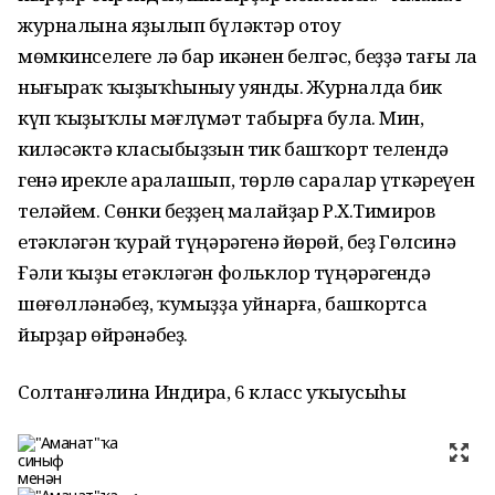
журналына яҙылып бүләктәр отоу
мөмкинселеге лә бар икәнен белгәс, беҙҙә тағы ла
нығыраҡ ҡыҙыҡһыныу уянды. Журналда бик
күп ҡыҙыҡлы мәғлүмәт табырға була. Мин,
киләсәктә класыбыҙзын тик башҡорт телендә
генә ирекле аралашып, төрлө саралар үткәреүен
теләйем. Сөнки беҙҙең малайҙар Р.Х.Тимиров
етәкләгән ҡурай түңәрәгенә йөрөй, беҙ Гөлсинә
Ғәли ҡыҙы етәкләгән фольклор түңәрәгендә
шөғөлләнәбеҙ, ҡумыҙҙа уйнарға, башкортса
йырҙар өйрәнәбеҙ.
Солтанғәлина Индира, 6 класс уҡыусыһы