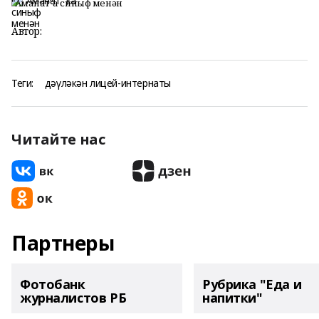
"Аманат"ҡа синыф менән
Автор:
Теги:
дәүләкән лицей-интернаты
Читайте нас
Партнеры
Фотобанк
Рубрика "Еда и
журналистов РБ
напитки"