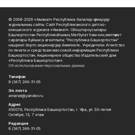
© 2008-2026 «Аманат» Республика балалар-үҫмерҙәр
журналының сайты. Сайт Республиканского детско-
юношеского журнала «Аманат». Ойоштороусылары:
Башҡортостан Республикаһының Матбуғат һәм киң мәғлүмәт
саралары буйынса агентлығы; "Республика Башкортостан"
нәшриәт йорто акционерҙар йәмғиәте.. Учредители: Агентство
по печати и средствам массовой информации Республики
Башкортостан; Акционерное общество Издательский дом
«Республика Башкортостан».
Об использовании персональных данных
Телефон
8 (347) 246-31-05
Эл. почта
amanat@yandex.ru
Адрес
450079, Республика Башкортостан, г. Уфа, ул. 50-летия
Октября, 13, 7 этаж
Редакция
8 (347) 246-31-05