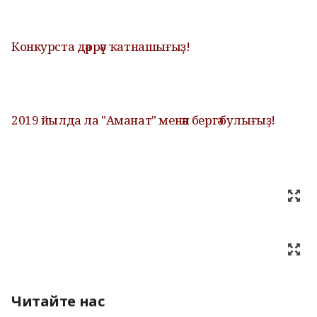
Конкурста дәррәү ҡатнашығыҙ!
2019 йылда ла "Аманат" менән бергә булығыҙ!
Читайте нас