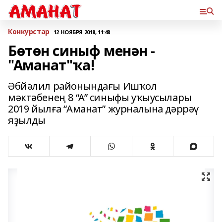
Конкурстар
12 НОЯБРЯ 2018, 11:48
Бөтөн синыф менән -
"Аманат"ҡа!
Әбйәлил районындағы Ишҡол
мәктәбенең 8 “А” синыфы уҡыусылары
2019 йылға “Аманат” журналына дәррәү
яҙылды