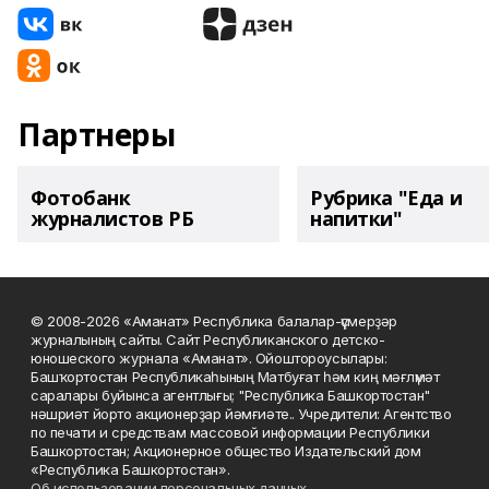
Партнеры
Фотобанк
Рубрика "Еда и
журналистов РБ
напитки"
© 2008-2026 «Аманат» Республика балалар-үҫмерҙәр
журналының сайты. Сайт Республиканского детско-
юношеского журнала «Аманат». Ойоштороусылары:
Башҡортостан Республикаһының Матбуғат һәм киң мәғлүмәт
саралары буйынса агентлығы; "Республика Башкортостан"
нәшриәт йорто акционерҙар йәмғиәте.. Учредители: Агентство
по печати и средствам массовой информации Республики
Башкортостан; Акционерное общество Издательский дом
«Республика Башкортостан».
Об использовании персональных данных