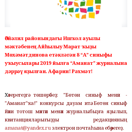
Әбйәлил районындағы Ишҡол ауылы
мәктәбенең Айһылыу Марат ҡыҙы
Мөхәмәтдинова етәкләгән 8 “А” синыфы
уҡыусылары 2019 йылға “Аманат” журналына
дәррәү яҙылған. Афарин! Рәхмәт!
Х
әтерегеҙгә төшөрәбеҙ: "Бөтөн синыф менән -
"Аманат"ҡа!" конкурсы дауам итә. Бөтөн синыф
йәки тотош мәктәп менән журналыбыҙға яҙылып,
квитанцияларығыҙҙы редакцияның
amanat@yandex.ru
электрон почтаһына ебәрегеҙ.