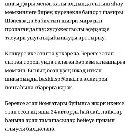
шиғырҙары менән халыҡ алдында сығыш яһау
мөмкинлеге биреү; күренекле башҡорт шағиры
Шәйехзада Бабичтың шиғри мираҫын
пропагандалау; художестволы әҫәрҙәрҙе
тасуири уҡыуға ҡыҙыҡһыныуҙы арттырыу.
Конкурс ике этапта үткәрелә. Беренсе этап —
ситтән тороп, унда теләгән һәр кем ҡатнашырға
мөмкин. Бының өсөн үҙең ижад иткән
шиғырыңды bashlitsp@mail.ru электрон
почтаһына ебәрергә кәрәк.
Беренсе этап йомғаҡтары буйынса жюри икенсе
этап өсөн иң яҡшы 24 авторҙы һайлай, лайктар
һанына ҡарап тамашасылар һөйөүе призын
алыусы билдәләнә.