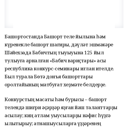
Башҡортостанда Башҡорт теле йылына һәм
күренекле башҡорт шағиры, дәүләт эшмәкәре
Шәйехзада Бабичтың тыуыуына 125 йыл
тулыуға арналған «Бабич вариҫтары» асыҡ
республика конкурс-семинары иғлан ителде.
Был турала Бөтә донъя башҡорттары
ҡоролтайының матбуғат хеҙмәте белдерҙе.
Конкурстың маҡсаты һәм бурысы – башҡорт
телендә шиғри әҫәрҙәр яҙған йәш таланттарҙы
асыҡлау; киң ҡатлам уҡыусыларҙы нәфис һүҙгә
ылыҡтырыу; ҡатнашыусыларға үҙҙәренең