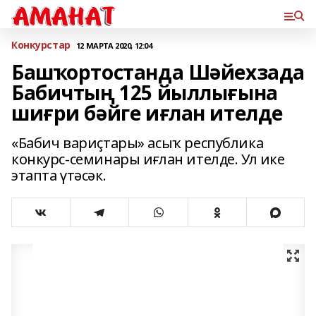
Конкурстар
12 МАРТА 2020, 12:04
Башҡортостанда Шәйехзада
Бабичтың 125 йыллығына
шиғри бәйге иғлан ителде
«Бабич вариҫтары» асыҡ республика
конкурс-семинары иғлан ителде. Ул ике
этапта үтәсәк.