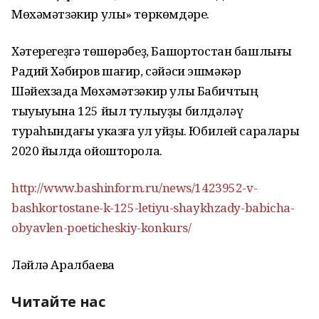
Мөхәмәтзәкир улы» төркөмдәре.
Хәтерегеҙгә төшөрәбеҙ, Башҡортостан башлығы
Радий Хәбиров шағир, сәйәси эшмәкәр
Шәйехзада Мөхәмәтзәкир улы Бабичтың
тыуыуына 125 йыл тулыуҙы билдәләү
тураһындағы указға ҡул ҡуйҙы. Юбилей саралары
2020 йылда ойошторола.
http://www.bashinform.ru/news/1423952-v-
bashkortostane-k-125-letiyu-shaykhzady-babicha-
obyavlen-poeticheskiy-konkurs/
Ләйлә Аралбаева
Читайте нас