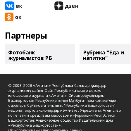
Партнеры
Фотобанк
Рубрика "Еда и
журналистов РБ
напитки"
© 2008-2026 «Аманат» Республика балалар-үҫмерҙәр
журналының сайты. Сайт Республиканского детско-
юношеского журнала «Аманат». Ойоштороусылары:
Башҡортостан Республикаһының Матбуғат һәм киң мәғлүмәт
саралары буйынса агентлығы; "Республика Башкортостан"
нәшриәт йорто акционерҙар йәмғиәте.. Учредители: Агентство
по печати и средствам массовой информации Республики
Башкортостан; Акционерное общество Издательский дом
«Республика Башкортостан».
Об использовании персональных данных