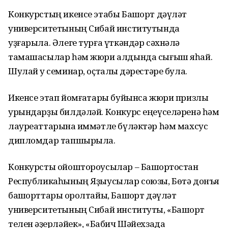
Конкурстың икенсе этабы Башҡорт дәүләт
университетының Сибай институтында
уҙғарыла. Әлеге турға үткәндәр сәхнәлә
тамашасылар һәм жюри алдында сығыш яһай.
Шулай уҡ семинар, оҫталыҡ дәрестәре була.
Икенсе этап йомғаҡтары буйынса жюри призлы
урындарҙы билдәләй. Конкурс еңеүселәренә һәм
лауреаттарына ҡиммәтле бүләктәр һәм махсус
дипломдар тапшырыла.
Конкурсты ойоштороусылар – Башҡортостан
Республикаһының Яҙыусылар союзы, Бөтә донъя
башҡорттары ҡоролтайы, Башҡорт дәүләт
университетының Сибай институты, «Башҡорт
телен ҡәҙерләйек», «Бабич Шәйехзада