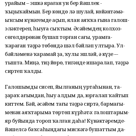
урайым­ –­ эшкә ­яраған ­ун­ бер­ йәшлек ­
ҡыҙыҡаймын.­ Бер­ көндө­ лә­ шулай,­ көйәнтәмә­
ыҡсым­ күнәгемде­ аҫып,­ ялан­ аяҡҡа­ ғына­ галош­
эләктереп,­ һыуға­ сыҡ­тым.­ Әсәйемдең­ колхоз­
сөгөлдөрөнән ­бушап­ торған­ сағы,­ урамға­
ҡараған­ тәҙрә ­төбөндә­ шәл­ бәйләп­ ултыра.­ Ул­
бәйләменә­ ҡарамай­ ҙа,­ ҡулы­ эшләй,­ ә ­күҙе ­–­
тышта.­ Миңә,­ тиҙ йөрө,­ тигәнде­ ишаралап,­ тәҙрә
­сиртеп­ ҡалды.
Галошымды ­сисеп,­ йылғаның ­уртаһынан,­ та­
ҙараҡ ­ағымдан,­ һыу­ алдым ­да, ­юрғалап­ ҡайтып
­киттем.­ Бәй,­ әсәйем ­тағы­ тәҙрә сиртә,­ бармағы­
менән­ аяҡтарыма­ төртөп­ күрһәтә:­ галоштарым­
яр­ буйында ­тороп­ ҡалған ­даһа! ­Күнәктәремде­
йәшелсә­ баҡсаһындағы­ мискәгә­ бушаттым­ да­