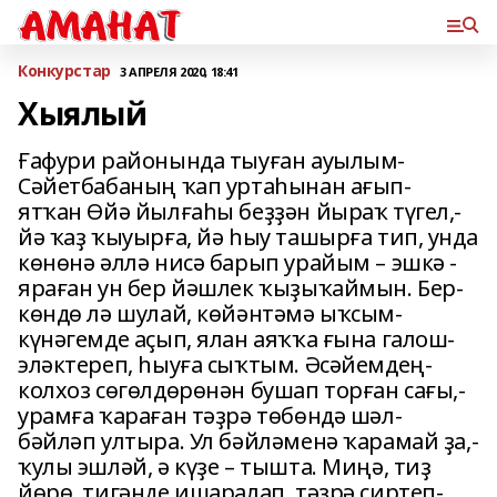
Конкурстар
3 АПРЕЛЯ 2020, 18:41
Хыялый
Ғафури­ районында ­тыуған ­ауылым­
Сәйетбабаның­ ҡап­ уртаһынан­ ағып­
ятҡан­ Өйә­ йылғаһы­ беҙҙән ­йыраҡ­ түгел,­
йә­ ҡаҙ ­ҡыуырға, ­йә ­һыу­ ташырға ­тип, ­унда
­көнөнә ­әллә­ нисә ­барып ­урайым­ –­ эшкә ­
яраған ­ун­ бер­ йәшлек ­ҡыҙыҡаймын.­ Бер­
көндө­ лә­ шулай,­ көйәнтәмә­ ыҡсым­
күнәгемде­ аҫып,­ ялан­ аяҡҡа­ ғына­ галош­
эләктереп,­ һыуға­ сыҡ­тым.­ Әсәйемдең­
колхоз­ сөгөлдөрөнән ­бушап­ торған­ сағы,­
урамға­ ҡараған­ тәҙрә ­төбөндә­ шәл­
бәйләп­ ултыра.­ Ул­ бәйләменә­ ҡарамай­ ҙа,­
ҡулы­ эшләй,­ ә ­күҙе ­–­ тышта.­ Миңә,­ тиҙ
йөрө,­ тигәнде­ ишаралап,­ тәҙрә ­сиртеп­