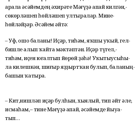
арала­ әсәйемдең­ әхирәте­ Мәғүҙә­ апай­ килгән,­
сөкөрләшеп­ һөйләшеп ултыралар.­ Мине­
һөйләйҙәр.­ Әсәйем­ әйтә:
–­ Уф,­ ошо ­баланы!­ Иҫәр, ­тиһәм,­ яҡшы ­уҡый,­ гел­
бишле­ алып­ ҡайта­ мәктәптән.­ Иҫәр­ түгел,­
тиһәм,­ иҫен­ юғалтып­ йөрөй­ ҙәһә!­ Уҡытыусыһы­
ла­ килешкән,­ шиғыр­ яҙҙыртҡан­ булып,­ баланың­
башын­ ҡатыра.
– Кит,­нишләп­ иҫәр ­булһын,­ хыялый,­ тип­ әйт­ әле,
­исмаһам,­– ­тине­ Мәғүҙә­ апай,­ әсәйемде ­йыуа­
тып…