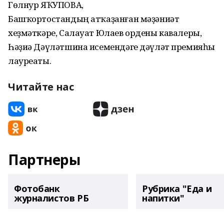
Гөлнур ЯҠУПОВА,
Башҡортостандың атҡаҙанған мәҙәниәт
хеҙмәткәре, Салауат Юлаев ордены кавалеры,
Һәҙиә Дәүләтшина исемендәге дәүләт премияһы
лауреаты.
Читайте нас
Партнеры
Фотобанк
Рубрика "Еда и
журналистов РБ
напитки"