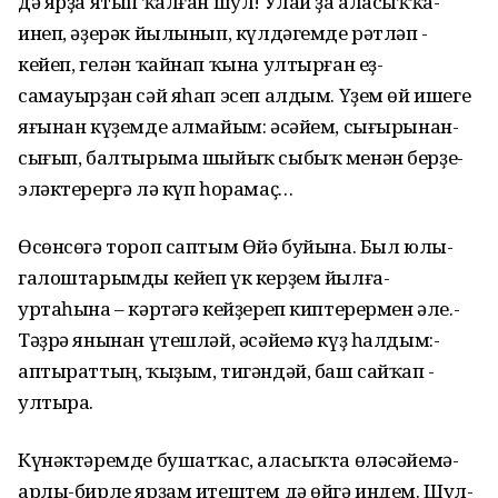
дә­ ярҙа­ ятып­ ҡалған­ шул!­ Улай­ ҙа­ аласыҡҡа­
инеп,­ әҙерәк­ йылынып, күлдәгемде ­рәтләп ­
кейеп,­ гелән­ ҡайнап­ ҡына­ ултырған­ еҙ­
самауырҙан­ сәй­ яһап­ эсеп ­алдым. ­Үҙем ­өй­ ишеге
­яғынан ­күҙемде ­алмайым:­ әсәйем,­ сығырынан­
сығып,­ балтырыма­ шыйыҡ­ сыбыҡ­ менән­ берҙе­
эләктерергә­ лә­ күп­ һорамаҫ…
Өсөнсөгә­ тороп ­саптым­ Өйә ­буйына.­ Был ­юлы­
галоштарымды­ кейеп­ үк­ керҙем­ йылға­
уртаһына­ –­ кәртәгә­ кейҙереп­ киптерермен­ әле.­
Тәҙрә­ янынан­ үтешләй,­ әсәйемә­ күҙ һалдым:­
аптыраттың,­ ҡыҙым,­ тигәндәй, ­баш ­сайҡап ­
ултыра.
Күнәктәремде ­бушатҡас,­ аласыҡта ­өләсәйемә­
арлы-бирле­ ярҙам­ итештем­ дә­ өйгә­ индем.­ Шул­