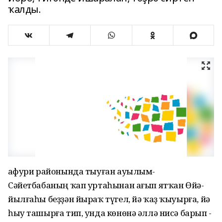
ҡалды.
Ғафури­ районында ­тыуған ­ауылым­
Сәйетбабаның­ ҡап­ уртаһынан­ ағып­ ятҡан­ Өйә­
йылғаһы­ беҙҙән ­йыраҡ­ түгел,­ йә­ ҡаҙ ­ҡыуырға, ­йә
­һыу­ ташырға ­тип, ­унда ­көнөнә ­әллә­ нисә ­барып ­