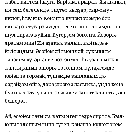
ҡабат­ киттем­ һыуға. ­Барһам,­ арыраҡ,­ йылғаның­
иң­ сөм бөгөлөндә, ­тиҫтер ­ҡыҙҙар,­ сыр-сыу ­
килеп, ­һыу­ инә.­ Көйәнтә-күнәктәремде­ бер­
ситкәрәк­ туғарҙым­ да,­ теге ­галоштарымды­ ла ­
шул ­тирәгә­ ҡуйып, ­йүгерҙем ­бөгөлгә.­ Йөҙөргә­
яратам ­мин! ­Иң­ аҙаҡҡа­ ҡалып,­ ҡайтырға­
йыйындым.­ Әсәйем­ әйтмешләй, суҡышым-­
тәпәйем­ күгәргәнсе­ йөҙгәнмен,­ һыуҙан­ сыҡҡас­
ҡалтыранып­ өшөргә­ тотондом,­ күлдәгемде ­
кейеп ­тә­ тормай,­ түшемде ­ҡапланым­ да­
оздойҙом ­өйгә, ­дөрөҫөрәге ­аласыҡҡа,­ унда­ көнө­
буйы­ усаҡта­ ут­ яна,­ өләсәйем ­ҡорот­ ҡайната,­ аш­
бешерә…
Ай,­ әсәйем­ тағы ­ла ­ҡаты­ итеп ­тәҙрә­ сиртте.­ Был­
юлы ­галошым ­ғына­ түгел,­ көйәнтә-­күнәктәрем­