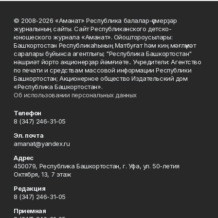
© 2008-2026 «Аманат» Республика балалар-үҫмерҙәр
журналының сайты. Сайт Республиканского детско-
юношеского журнала «Аманат». Ойоштороусылары:
Башҡортостан Республикаһының Матбуғат һәм киң мәғлүмәт
саралары буйынса агентлығы; "Республика Башкортостан"
нәшриәт йорто акционерҙар йәмғиәте.. Учредители: Агентство
по печати и средствам массовой информации Республики
Башкортостан; Акционерное общество Издательский дом
«Республика Башкортостан».
Об использовании персональных данных
Телефон
8 (347) 246-31-05
Эл. почта
amanat@yandex.ru
Адрес
450079, Республика Башкортостан, г. Уфа, ул. 50-летия
Октября, 13, 7 этаж
Редакция
8 (347) 246-31-05
Приемная