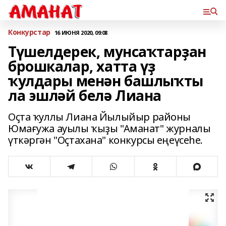
Конкурстар
16 ИЮНЯ 2020, 09:08
Түшелдерек, мунсаҡтарҙан
брошкалар, хатта үҙ
ҡулдары менән башлыҡты
ла эшләй белә Лиана
Оҫта ҡуллы Лиана Йылыйыр районы
Юмағужа ауылы ҡыҙы "Аманат" журналы
үткәргән "Оҫтахана" конкурсы еңеүсеһе.