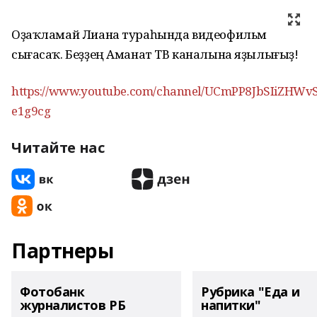
Оҙаҡламай Лиана тураһында видеофильм
сығасаҡ. Беҙҙең Аманат ТВ каналына яҙылығыҙ!
https://www.youtube.com/channel/UCmPP8JbSIiZHWvS
e1g9cg
Читайте нас
Партнеры
Фотобанк
Рубрика "Еда и
журналистов РБ
напитки"