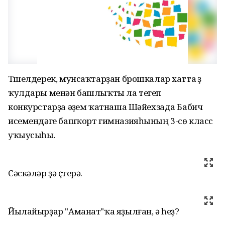
Түшелдерек, мунсаҡтарҙан брошкалар хатта үҙ
ҡулдары менән башлыҡты ла тегеп
конкурстарҙа әүҙем ҡатнаша Шәйехзада Бабич
исемендәге башҡорт гимназияһының 3-сө класс
уҡыусыһы.
Сәскәләр ҙә үҫтерә.
Йылайырҙар "Аманат"ҡа яҙылған, ә һеҙ?