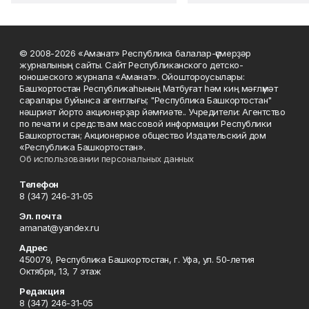
© 2008-2026 «Аманат» Республика балалар-үҫмерҙәр
журналының сайты. Сайт Республиканского детско-
юношеского журнала «Аманат». Ойоштороусылары:
Башҡортостан Республикаһының Матбуғат һәм киң мәғлүмәт
саралары буйынса агентлығы; "Республика Башкортостан"
нәшриәт йорто акционерҙар йәмғиәте.. Учредители: Агентство
по печати и средствам массовой информации Республики
Башкортостан; Акционерное общество Издательский дом
«Республика Башкортостан».
Об использовании персональных данных
Телефон
8 (347) 246-31-05
Эл. почта
amanat@yandex.ru
Адрес
450079, Республика Башкортостан, г. Уфа, ул. 50-летия
Октября, 13, 7 этаж
Редакция
8 (347) 246-31-05