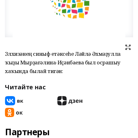
Зөлхизәнең синыф етәксеһе Ләйлә Әхмәҙулла
ҡыҙы Мырҙағәлина-Иҫәнбаева был осрашыу
хаҡында былай тигән:
Читайте нас
Партнеры