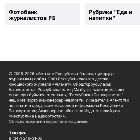
Фотобанк
Рубрика "Еда и
журналистов РБ
напитки"
© 2008-2026 «Аманат» Республика балалар-үҫмерҙәр
журналының сайты. Сайт Республиканского детско-
юношеского журнала «Аманат». Ойоштороусылары:
Башҡортостан Республикаһының Матбуғат һәм киң мәғлүмәт
саралары буйынса агентлығы; "Республика Башкортостан"
нәшриәт йорто акционерҙар йәмғиәте.. Учредители: Агентство
по печати и средствам массовой информации Республики
Башкортостан; Акционерное общество Издательский дом
«Республика Башкортостан».
Об использовании персональных данных
Телефон
8 (347) 246-31-05