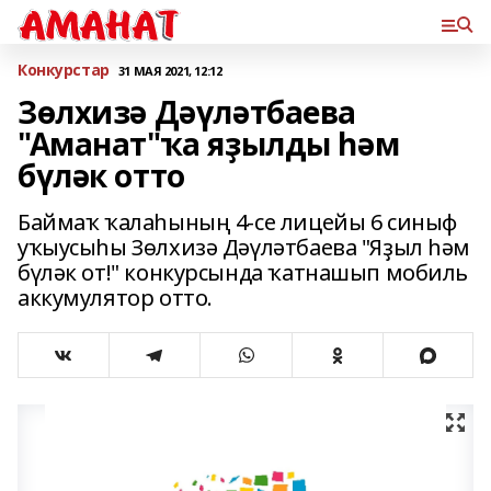
Конкурстар
31 МАЯ 2021, 12:12
Зөлхизә Дәүләтбаева
"Аманат"ҡа яҙылды һәм
бүләк отто
Баймаҡ ҡалаһының 4-се лицейы 6 синыф
уҡыусыһы Зөлхизә Дәүләтбаева "Яҙыл һәм
бүләк от!" конкурсында ҡатнашып мобиль
аккумулятор отто.