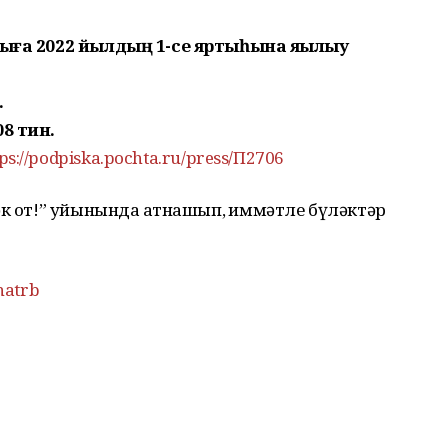
ыҙға 2022 йылдың 1-се яртыһына яҙылыу
.
8 тин.
tps://podpiska.pochta.ru/press/П2706
әк от!” уйынында ҡатнашып, ҡиммәтле бүләктәр
natrb