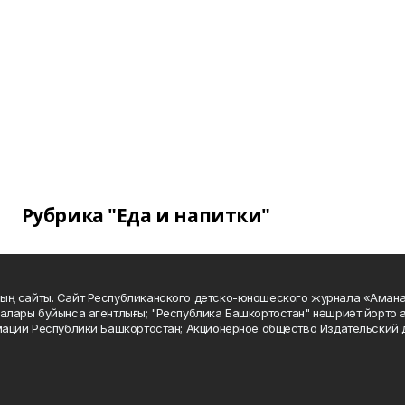
Рубрика "Еда и напитки"
ың сайты. Сайт Республиканского детско-юношеского журнала «Аман
алары буйынса агентлығы; "Республика Башкортостан" нәшриәт йорто а
мации Республики Башкортостан; Акционерное общество Издательский