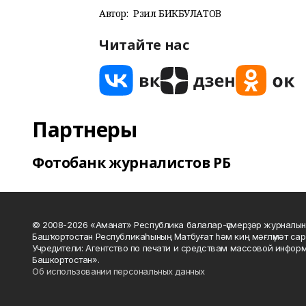
Автор:
Рәзил БИКБУЛАТОВ
Читайте нас
Партнеры
Фотобанк журналистов РБ
© 2008-2026 «Аманат» Республика балалар-үҫмерҙәр журналын
Башҡортостан Республикаһының Матбуғат һәм киң мәғлүмәт сар
Учредители: Агентство по печати и средствам массовой инфор
Башкортостан».
Об использовании персональных данных