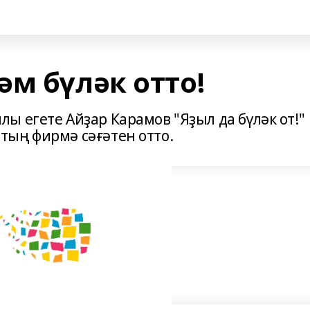
м бүләк отто!
 егете Айҙар Карамов "Яҙыл да бүләк от!"
ың фирмә сәғәтен отто.