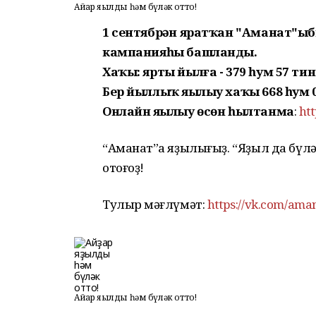
Айҙар яҙылды һәм бүләк отто!
1 сентябрҙән яратҡан "Аманат"ыб
кампанияһы башланды.
Хаҡы: ярты йылға - 379 һум 57 тин
Бер йыллыҡ яҙылыу хаҡы 668 һум 0
Онлайн яҙылыу өсөн һылтанма
:
ht
“Аманат”ҡа яҙылығыҙ. “Яҙыл да бүл
отоғоҙ!
Тулырҡ мәғлүмәт:
https://vk.com/ama
Айҙар яҙылды һәм бүләк отто!