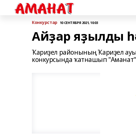
Конкурстар
10 СЕНТЯБРЯ 2021, 10:03
Айҙар яҙылды һә
Ҡариҙел районының Ҡариҙел ауылы
конкурсында ҡатнашып "Аманат"т