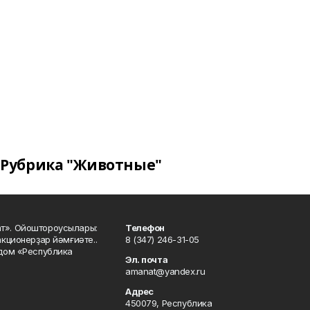
Рубрика "Животные"
ат». Ойоштороусылары:
Телефон
кционерҙар йәмғиәте..
8 (347) 246-31-05
 дом «Республика
Эл. почта
amanat@yandex.ru
Адрес
450079, Республика