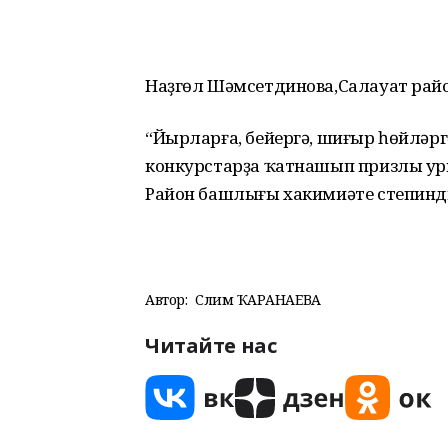
Наҙгөл Шәмсетдинова,Салауат рай
“Йырларға, бейергә, шиғыр һөйләрг
конкурстарҙа ҡатнашып призлы у
Район башлығы хакимиәте степинд
Автор:
Сәлимә ҠАРАНАЕВА
Читайте нас