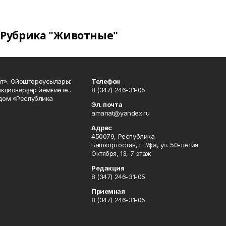
Рубрика "Животные"
ат». Ойоштороусылары:
Телефон
кционерҙар йәмғиәте..
8 (347) 246-31-05
 дом «Республика
Эл. почта
amanat@yandex.ru
Адрес
450079, Республика
Башкортостан, г. Уфа, ул. 50-летия
Октября, 13, 7 этаж
Редакция
8 (347) 246-31-05
Приемная
8 (347) 246-31-05