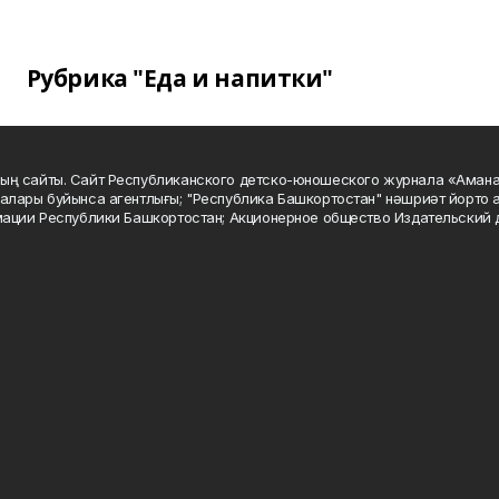
Рубрика "Еда и напитки"
ың сайты. Сайт Республиканского детско-юношеского журнала «Аман
алары буйынса агентлығы; "Республика Башкортостан" нәшриәт йорто а
мации Республики Башкортостан; Акционерное общество Издательский