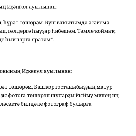
ның Иҫәнғол ауылынан:
м, һүрәт төшөрәм. Буш ваҡытымда әсәйемә
ып, гөлдәргә һыуҙар һибешәм. Тәмле ҡоймаҡ,
де һыйларға яратам”.
йонының Иҫкекүл ауылынан:
үрәт төшөрәм, Башҡортостаныбыҙҙың матур
арҙы фотоға төшөрөп шуларҙы йыйыу минең иң
ләсәктә билдәле фотограф булырға