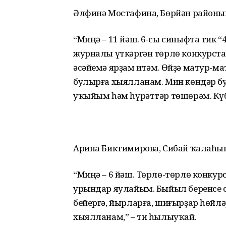
Әлфинә Мостафина, Бөрйән районы
“Миңә – 11 йәш. 6-сы синыфта тик “
журналы үткәргән төрлө конкурст
әсәйемә ярҙам итәм. Өйҙә матур-м
булырға хыялланам. Мин көндәр б
уҡыйым һәм һүрәттәр төшөрәм. Күб
Арина Биктимирова, Сибай ҡалаһы
“Миңә – 6 йәш. Төрлө-төрлө конкур
урындар яулайым. Быйыл беренсе
бейергә, йырларға, шиғырҙар һөйлә
хыялланам,” – ти һылыуҡай.