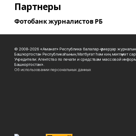
Партнеры
Фотобанк журналистов РБ
© 2008-2026 «Аманат» Республика балалар-үҫмерҙәр журналын
Башҡортостан Республикаһының Матбуғат һәм киң мәғлүмәт сар
Учредители: Агентство по печати и средствам массовой инфор
Башкортостан».
Об использовании персональных данных