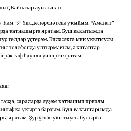
ның Байназар ауылынан:
4“ һәм “5” билдәләренә генә уҡыйым. “Аманат”
арҙа ҡатнашырға яратам. Буш ваҡытымда
атур гөлдәр үҫтерәм. Киләсәктә мин уҡытыусы
уйы телефонда ултырмайым, ә китаптар
ерәк саф һауала уйнарға яратам.
нан:
старҙа, сараларҙа әүҙем ҡатнашып призлы
 синыфҡа уҡырға барҙым. Буш ваҡыттарымда
ргә яратам. Ҙур үҫкәс уҡытыусы булырға