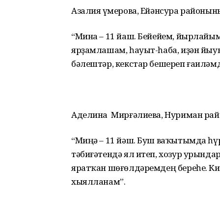
Азалия Ғүмерова, Ейәнсура районы
“Мина – 11 йаш. Бейейем, йырлайы
ярҙамлашам, һауыт-һаба, иҙән йыу
бәлештәр, кекстар бешереп ғаиләм
Аделина Мирғәлиева, Нуриман ра
“Миңә – 11 йәш. Буш ваҡытымда һ
тәбиғәтендә ял итеп, хозур урынд
яратҡан шөғөлдәремдең береһе. Ки
хыялланам”.