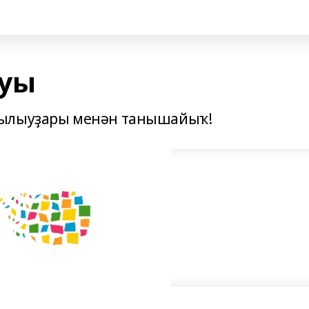
уы
һылыуҙары менән танышайыҡ!