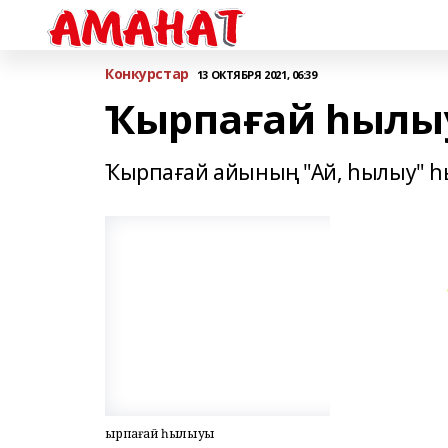
Конкурстар
13 ОКТЯБРЯ 2021, 06:39
Ҡырпағай һылы
Ҡырпағай айының "Ай, һылыу" 
Ҡырпағай һылыуы