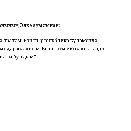
онының Әлкә ауылынан:
ә яратам. Район, республика күләмендә
рындар яулайым. Быйылғы уҡыу йылында
иаты булдым”.