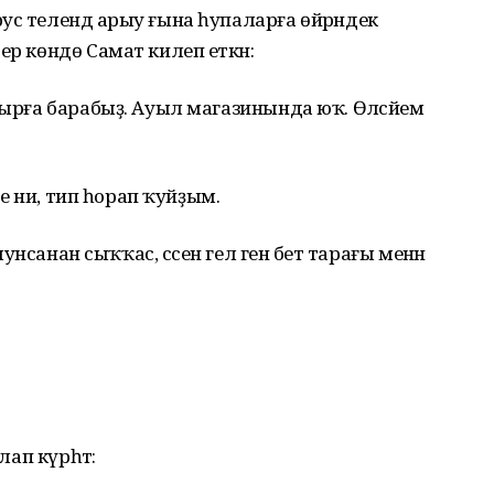
ус телендә арыу ғына һупаларға өйрәндек
ер көндө Самат килеп еткән:
лырға барабыҙ. Ауыл магазинында юҡ. Өләсәйем
 ме ни, тип һорап ҡуйҙым.
 мунсанан сыҡҡас, сәсен гел генә бет тарағы менән
ап күрһәтә: