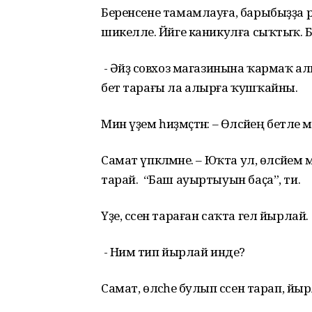
Беренсене тамамлауға, барыбыҙҙа р
шикелле. Йәйге каникулға сыҡтыҡ. Б
- Әйҙә совхоз магазинына ҡармаҡ а
бет тарағы ла алырға ҡушҡайны.
Мин үҙем һиҙмәҫтән: – Өләсәйең бетле
Самат үпкәләмәне. – Юҡта ул, өләсәйем
тарай. “Баш ауыртыуын баҫа”, ти.
Үҙе, сәсен тараған саҡта гел йырлай.
- Нимә тип йырлай инде?
Самат, өләсәһе булып сәсен тарап, йырл