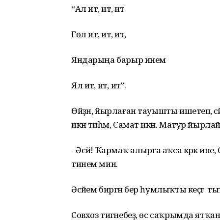
“Ал итә, итә, итә
Гөл итә, итә, итә,
Яндарыңа барыр инем
Ял итә, итә, итә”.
Өйҙән, йырлаған тауышты ишетеп, ә
икән тиһәм, Самат икән. Матур йыр
- Әсәй! Ҡармаҡ алырға аҡса кәрәк ине
тинем мин.
Әсәйем биргән бер һумлыҡты кеҫәгә тыҡ
Совхоз тигәнебеҙ, өс саҡрымда ятҡан