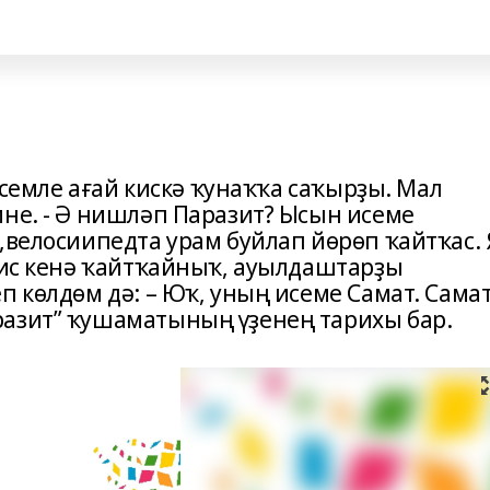
 исемле ағай кискә ҡунаҡҡа саҡырҙы. Мал
ине. - Ә нишләп Паразит? Ысын исеме
,велосиипедта урам буйлап йөрөп ҡайтҡас. 
кис кенә ҡайтҡайныҡ, ауылдаштарҙы
п көлдөм дә: – Юҡ, уның исеме Самат. Сама
разит” ҡушаматының үҙенең тарихы бар.