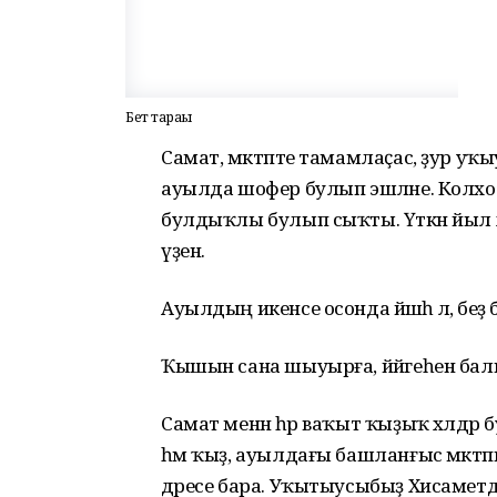
Бет тарағы
Самат, мәктәпте тамамлаҫас, ҙур у
ауылда шофер булып эшләне. Колхо
булдыҡлы булып сыҡты. Үткән йыл х
үҙен.
Ауылдың икенсе осонда йәшәһә лә, беҙ б
Ҡышын сана шыуырға, йәйгеһен балы
Самат менән һәр ваҡыт ҡыҙыҡ хәлдәр 
һәм ҡыҙ, ауылдағы башланғыс мәктәп
дәресе бара. Уҡытыусыбыҙ Хисаметд