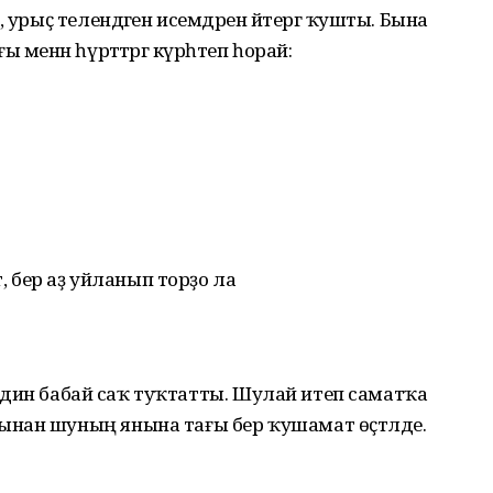
 урыҫ телендәген исемдәрен әйтергә ҡушты. Бына
менән һүрәттәргә күрһәтеп һорай:
т, бер аҙ уйланып торҙо ла
метдин бабай саҡ туҡтатты. Шулай итеп саматҡа
нан шуның янына тағы бер ҡушамат өҫтәлде.