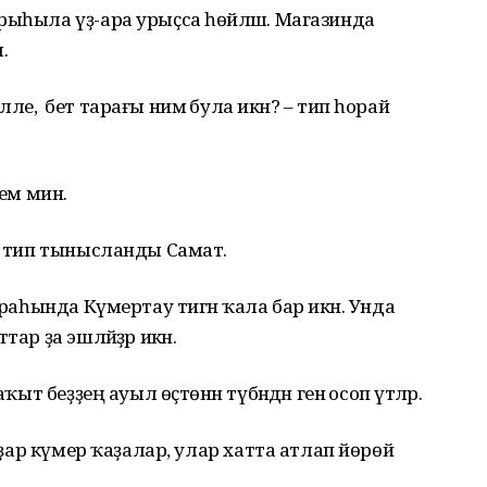
рыһыла үҙ-ара урыҫса һөйләшә. Магазинда
.
, ә бет тарағы нимә була икән? – тип һорай
нем мин.
, тип тынысланды Самат.
раһында Күмертау тигән ҡала бар икән. Унда
ар ҙа эшләйҙәр икән.
ыт беҙҙең ауыл өҫтөнән түбәндән генә осоп үтәләр.
рҙар күмер ҡаҙалар, улар хатта атлап йөрөй