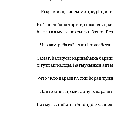
- Ҡыҙыҡ икән, тинем мин, күрһәң ин
Һөйләшеп бара торғас, совхоздың киб
һатып алыусылар сығып бөттө. Беҙ, 
- Что вам ребята? – тип һорай беҙҙә
Самат, һатыусы ҡаршыһына барып ба
лә туҡтап ҡалды. Һатыусының аптыр
-Что? Кто паразит?, тип һорап ҡуй
- Дайте мне паразитарную, парази
Һатыусы, ниһайәт төшөндө. Рәхәтләнеп 