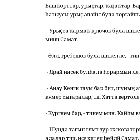
Башҡорттар, урыҫтар, ҡаҙаҡтар. Ба
һатыусы урыҫ апайы була торғайны
- Урыҫса ҡармаҡ крючок була шикелле
минән Самат.
-Әллә, гребешок була шикелле, - ти
- Ярай нисек булһала һорармын әле
- Анау Көнгәк тауы бар бит, шуның а
күмер сығаралар, ти. Хатта вертолетт
- Күргәнем бар, - тинем мин. Ҡайһы ваҡ
- Шунда тағын ғәләмәт ҙур эксковато
алалар тип, иҫе китеп һөйләй Самат.