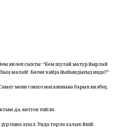
сәйем килеп сыҡты: “Кем шулай матур йырлай
лайһың малай! Бөгөн ҡайҙа йыйындығыҙ инде?”
, Самат менән совхоз магазинына барып киләбеҙ,
тым да, киттек тәпәйләп.
 ҙур ғына ауыл. Унда төрлө халыҡ йәшәй: