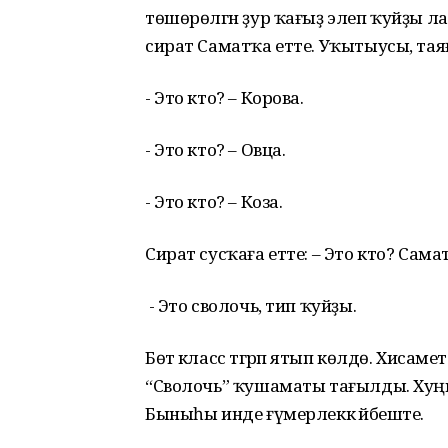
төшөрөлгән ҙур ҡағыҙ элеп ҡуйҙы ла,
сират Саматҡа етте. Уҡытыусы, таяғы 
- Это кто? – Корова.
- Это кто? – Овца.
- Это кто? – Коза.
Сират сусҡаға етте: – Это кто? Сама
- Это сволочь, тип ҡуйҙы.
Бөтә класс тәгәрәп ятып көлдө. Хиса
“Сволочь” ҡушаматы тағылды. Хуңы
Быныһы инде ғүмерлеккә йәбеште.