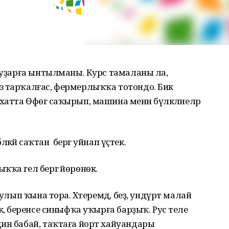
ҡыуҙарға ынтылманы. Курс тамаланы ла,
з тарҡалғас, фермерлыҡҡа тотондо. Бик
атта Өфөгә саҡырып, машина менән бүләкләнеләр
әләкәй саҡтан бергә уйнап үҫтек.
ҡҡа гел бергә йөрөнөк.
булып ҡына тора. Хәтеремдә, беҙ, ундүрт малай
кә, беренсе синыфҡа уҡырға барҙыҡ. Рус теле
ин бабай, таҡтаға йорт хайуандары