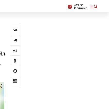
+21 °С
Облачно
Ял
т