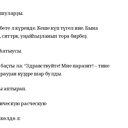
е шуларҙы.
ете лә күренде. Кеше күп түгел ине. Бына
ситтәрәк, уңайһыҙланып тора бирәбеҙ.
н һатыусы.
ҫты ла: “Здравствуйте! Мне паразит! – тине
ауҙан күҙҙәре шар булды.
ҙы аптырап.
тическую расческую
көлдө лә: