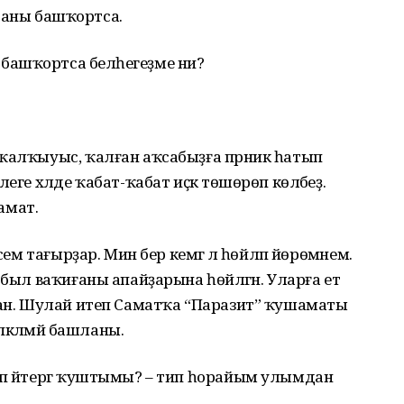
һораны башҡортса.
Һеҙ башҡортса беләһегеҙме ни?
ҡалҡыуыс, ҡалған аҡсабыҙға прәник һатып
ге хәлде ҡабат-ҡабат иҫкә төшөрөп көләбеҙ.
Самат.
ем тағырҙар. Мин бер кемгә лә һөйләп йөрөмәнем.
был ваҡиғаны апайҙарына һөйләгән. Уларға етә
ған. Шулай итеп Саматҡа “Паразит” ҡушаматы
пкәләмәй башланы.
ип әйтергә ҡуштымы? – тип һорайым улымдан