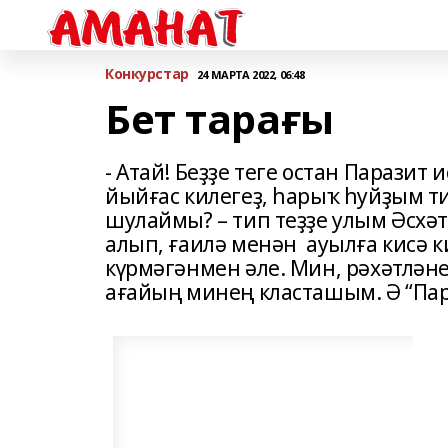
Конкурстар
24 МАРТА 2022, 06:48
Бет тарағы
- Атай! Беҙҙе теге остан Паразит
йыйғас килегеҙ, һарыҡ һуйҙым т
шулаймы? – тип теҙҙе улым Әсхәт
алып, ғаилә менән ауылға кисә 
күрмәгәнмен әле. Мин, рәхәтләне
ағайың минең класташым. Ә “Па