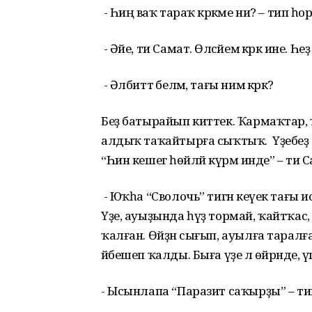
- Һиңә ваҡ тараҡ кәрәкме ни? – тип 
- Әйе, ти Самат. Өләсәйемә кәрәк ине. 
- Әлбиттә беләм, тағы нимә кәрәк?
Беҙ батырайып киттек. Ҡармаҡтар, 
алдыҡ таҡайтырға сыҡтыҡ. Үҙебеҙ әле
“Һин кешегә һөйләй күрмә инде” – ти 
- Юҡһа “Сволочь” тигән кеүек тағы ис
Үҙе, ауыҙында һүҙ тормай, ҡайтҡас, 
ҡалған. Өйҙән сығып, ауылға тарал
йәбешеп ҡалды. Быға үҙе лә өйрәнде, ү
- Ысынлапа “Паразит саҡырҙы” – т