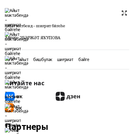
Айыт мәктәбендә – шиғриәт бәйгеһе
Автор:
ЗӨБӘРЖӘТ ЯҠУПОВА
Теги:
айыт
бишбүләк
шиғриәт
бәйге
Читайте нас
Партнеры