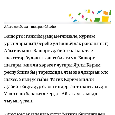
Айыт мәктәбендә – шиғриәт бәйгеһе
Башҡортостаныбыҙҙың мөғжизәле, күркәм
урындарының береһе ул Бишбүләк районының
Айыт ауылы. Башҡорт әҙәбиәтенә һәләтле
шәхестәр бүләк иткән төбәк тә ул. Башҡорт
шағиры, милли хәрәкәт яугиры Ярлы Кәрим
республикабыҙ тарихында яҡты эҙ ҡалдырған оло
шәхес. Уның ҡустыһы Фәтих Кәрим милли
әҙәбиәтебеҙгә ҙур өлөш индергән талантлы әҙип.
Улар ошо бәрәкәтле ерҙә – Айыт ауылында
тыуып-үҫкән.
Кәримовтарҙың изге рухы фатиха биргәнгәлер,