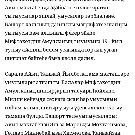
Айыт мәктәбендә әҙәбиәтте ихлас яратҡан
уҡытыусылар эшләй, уҡыусылар тәрбиәләнә.
Башҡорт халҡының данлыҡлы мәғрифәтсе шағиры,
уҡытыусы һәм алдынғы фекер эйәһе
Мифтахетдин Аҡмулланың тыуыуына 191 йыл
тулыу айҡанлы белем усағында гөрләп уҙған
шиғриәт бәйгеһе быға көслө дәлил.
Сарала Айыт, Ҡаныҡай, Йылболаҡтамаҡ мәктәптәре
уҡыусылары ҡатнашты. Балалар Мифтахетдин
Аҡмулланың шиғырҙарын тасуири һөйләне.
Милли кейемдә сәхнәгә сыҡҡан һәр уҡыусының
илһамланып, шиғыр уҡыуы үҙенсәлекле, сағыу
тамаша булды. Башҡорт теле уҡытыусылары:
Айыт мәктәбенән Эльза Марс ҡыҙы Мөхтәсимова,
Гөлдәр Миңнебай ҡыҙы Хисмәтова, Ҡаныҡайҙан