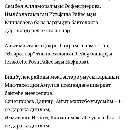
Сөмбөл Алламорат ҡыҙы Әсфәндиәрова,
Йылболаҡтамаҡтан Ильфина Рәйес ҡыҙы
Кинйәбаева балаларҙы ҙур бәйгеләргә
дәртләндереүсе етәкселәр.
Айыт мәктәбе ҡыҙҙары байрамға йәм өҫтәп,
“Әхирәттәр” тип исемләнгән бейеү башҡарҙы
(етәксеһе Роза Рәйес ҡыҙы Нафиҡова).
Бишбүләк районы мәктәптәре уҡыусыларының
Мифтахетдин Аҡмулла исемендәге шиғриәт
бәйгеһе еңеүселәре.
Сәйетгәрәев Данияр, Айыт мәктәбе уҡыусыһы – 1-
се дәрәжә диплом;
Әхмәтшин Ислам, Ҡаныҡай мәктәбе уҡыусыһы – 1-
се дәрәжә диплом;