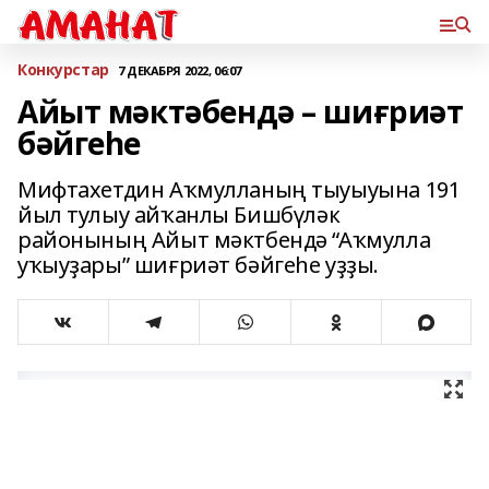
Конкурстар
7 ДЕКАБРЯ 2022, 06:07
Айыт мәктәбендә – шиғриәт
бәйгеһе
Мифтахетдин Аҡмулланың тыуыуына 191
йыл тулыу айҡанлы Бишбүләк
районының Айыт мәктбендә “Аҡмулла
уҡыуҙары” шиғриәт бәйгеһе уҙҙы.