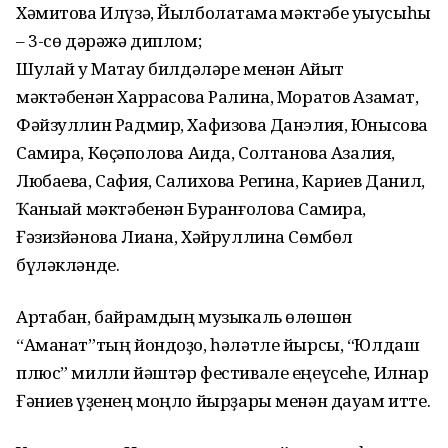
Хәмитова Илүзә, Йылболаҡтамаҡ мәктәбе уҡыусыһы
– 3-сө дәрәжә диплом;
Шулай уҡ Маҡтау билдәләре менән Айыт
мәктәбенән Харрасова Ралина, Моратов Азамат,
Фәйзуллин Радмир, Хафизова Данэлия, Юнысова
Самира, Көҫәпҡолова Аида, Солтанова Азалия,
Любаева, Сафия, Салихова Регина, Кариев Данил,
Ҡаныҡай мәктәбенән Буранғолова Самира,
Ғәзизйәнова Лиана, Хәйруллина Сөмбөл
бүләкләнде.
Артабан, байрамдың музыкаль өлөшөн
“Аманат”тың йондоҙо, һәләтле йырсы, “Юлдаш
плюс” милли йәштәр фестивале еңеүсеһе, Илнар
Ғәниев үҙенең моңло йырҙары менән дауам итте.