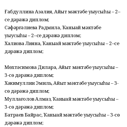
Ғабдуллина Азалия, Айыт мәктәбе уҡыусыһы – 2–
се дәрәжә диплом;
Сәфәрғәлиева Радмила, Ҡаныҡай мәктәбе
уҡыусыһы – 2–се дәрәжә диплом;
Халиҡова Лияна, Ҡаныҡай мәктәбе уҡыусыһы – 2–се
дәрәжә диплом;
Мөхтәсимова Дилара, Айыт мәктәбе уҡыусыһы –
3-сө дәрәжә диплом;
Хәкимуллин Эмиль, Айыт мәктәбе уҡыусыһы – 3-
сө дәрәжә диплом;
Муллағолов Алмаз, Ҡаныҡай мәктәбе уҡыусыһы –
3-сө дәрәжә диплом;
Батраев Байрас, Ҡаныҡай мәктәбе уҡыусыһы – 3-сө
дәрәжә диплом;