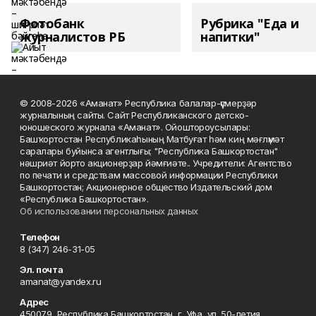
Фотобанк
Рубрика "Еда и
журналистов РБ
напитки"
© 2008-2026 «Аманат» Республика балалар-үҫмерҙәр
журналының сайты. Сайт Республиканского детско-
юношеского журнала «Аманат». Ойоштороусылары:
Башҡортостан Республикаһының Матбуғат һәм киң мәғлүмәт
саралары буйынса агентлығы; "Республика Башкортостан"
нәшриәт йорто акционерҙар йәмғиәте.. Учредители: Агентство
по печати и средствам массовой информации Республики
Башкортостан; Акционерное общество Издательский дом
«Республика Башкортостан».
Об использовании персональных данных
Телефон
8 (347) 246-31-05
Эл. почта
amanat@yandex.ru
Адрес
450079, Республика Башкортостан, г. Уфа, ул. 50-летия