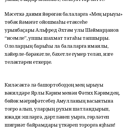
Мәсеткә даими йөрөгән балаларға «Мең ырыуы»
төбәк йәмәғәт ойошмаһы етәксеһе
урынбаҫары Альфред Әхтәм улы Шәймарҙанов
“исемле”, ҡупшы шахмат таҡтаһы тапшырҙы.
Ололарҙың барыһы ла балаларға иманлы,
хәйерле-бәрәкәтле, бәхетле ғүмер теләп, изге
теләктәрен еткерҙе.
Киләсәктә лә башҡортобоҙҙоң мең ырыуы
вәкилдәре Ярлы Кәрим менән Фәтих Кәримдең,
бөйөк мәғрифәтсебеҙ Аҡмулланың васыятына
тоғро ҡалып, уларҙың рухын шатландырып,
ижади эшләргә, дәртләнеп уҡырға, гөрләтеп
шиғриәт байрамдары үткәреп торорға яҙһын!