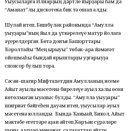
Уҡыусыларға Илнарҙың дәртле йырҙары һәм дә
“Аманат”лы дискотека бик тә оҡшап ҡалды.
Шулай итеп, Бишбүләк районында “Аҡмулла
уҡыуҙары”ның йыл да үткәрелеүе матур йолаға
әүерелдергән. Бөтә донъя Башҡорттары
Ҡоролтайы “Мең ырыуы” төбәк–ара йәмәғәт
ойошмаһы бындай ярыштарҙы уҙғарыуҙа
спонсор булып тора.
Сәсән–шағир Мифтахетдин Аҡмулланың исеме
Айыт ауылы мәсетенә бирелеүе ауыл халҡы өсөн
көтөлмәгән ҡыуаныс булды. “Аҡмулла уҡыуҙары”
шиғриәт бәйгеһен дауам итеп, уҡыусылар ауыл
мәсетенә юлланды. Бында Ҡаныҡай, Бикҡол, Айыт
мәктәбе егеттәре аҙан әйтеп,Ҡөръән сүрәләре
уҡыны, ә ҡыҙҙар мөнәжәт, салауаттар әйтте.