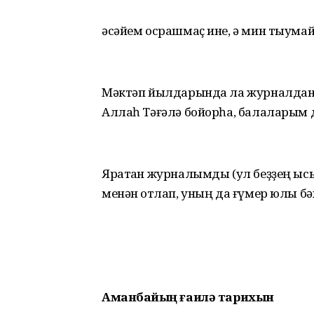
әсәйем осрашмаҫ ине, ә мин тыумай
Мәктәп йылдарында ла журналдан а
Аллаһ Тәғәлә бойорһа, балаларым д
Яратҡан журналымды (ул беҙҙең ыс
менән ҡотлап, уның да ғүмер юлы б
Аманбайҙың ғаилә тарихын