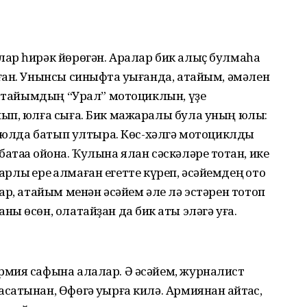
ар һирәк йөрөгән. Аралар бик алыҫ булмаһа
ан. Унынсы синыфта уҡығанда, атайым, әмәлен
латайымдың “Урал” мотоциклын, үҙе
ып, юлға сыға. Бик мажаралы була уның юлы:
, юлда батып ултыра. Көс-хәлгә мотоциклды
тҡаҡҡа ҡойона. Ҡулына ялан сәскәләре тотҡан, ике
арлыҡ ере ҡалмаған егетте күреп, әсәйемдең ҡото
ар, атайым менән әсәйем әле лә эстәрен тотоп
 өсөн, олатайҙан да бик ҡаты эләгә уға.
мия сафына алалар. Ә әсәйем, журналист
тынан, Өфөгә уҡырға килә. Армиянан ҡайтҡас,