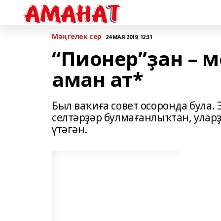
Мәңгелек сер
24 МАЯ 2019, 12:31
“Пионер”ҙан – м
аман ат*
Был ваҡиға совет осоронда була. 
селтәрҙәр булмағанлыҡтан, уларҙ
үтәгән.