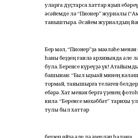
уларға дуҫтарса хаттар яҙып ебәре
әсәйемде лә “Пионер” журналы (“А
таныштыра. Әсәйем журналдың йәш
Бер мәл, “Пионер”ҙа мәҡәләһе менән
һаны беҙҙең ғаилә архивында әле лә 
була. Беренсе күреүҙә үк! Атайымды
башынан: “Был ҡыҙыҡай минең кәләшем
тормай, танышырға теләген белдереп
ебәрә. Хат менән бергә үҙенең фото
килә. “Беренсе мөхәббәт” тарихы 
тулы был хаттар
беҙҙең өйҙә әле лә ҡәҙерләп һаҡлана.