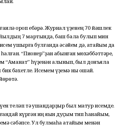
млай.
ғаилә ҡороп ебәрә. Журнал үҙенең 70 йәшлек
 йылдың 7 мартында, баш бала булып мин
 исем ҡушырға булғанда әсәйем дә, атайым да
һалған. “Пионер”ҙан ҡабынған мөхәббәттәре,
ем “Аманат” һүҙенән алынып, был донъяла
ик бәхетле. Исемем үҙемә ныҡ оҡшай.
йөрөтә.
үен теләп тә ҡушҡандарҙыр был матур исемде.
ғандай күргән иң яҡын дуҫым тип һанайым,
емә сәбәпсе. Ул булмаһа атайым менән