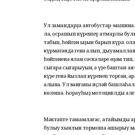
Ул замандарҙа автобустар-машинал
ла, осрашып күрешеү ҡатмарлы булғ
табып, һөйгән ҡыҙын барып күрә: о
күрмәгәндә генә алып, дыуамаллан
һөйгәненә ялан сәскәләре өҙәм тип
сығара сығарыуын, ә үҙе баштан-аяҡ ба
күҙе генә йызлап күренеп торған, ҡар
алына. Ул ваҡиғаны иҫләй башлаһал
көлөшә. Һорауһыҙ мотоциклды алғаны
Мәктәпте тамамлағас, атайымды ар
булыу хыялын тормошҡа ашырыу маҡса