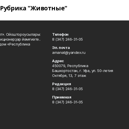
Рубрика "Животные"
ат». Ойоштороусылары:
Телефон
кционерҙар йәмғиәте..
8 (347) 246-31-05
 дом «Республика
Эл. почта
amanat@yandex.ru
Адрес
450079, Республика
Башкортостан, г. Уфа, ул. 50-летия
Октября, 13, 7 этаж
Редакция
8 (347) 246-31-05
Приемная
8 (347) 246-31-05