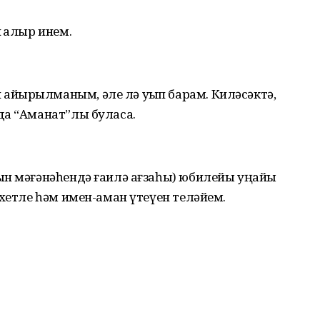
 ҡалыр инем.
йырылманым, әле лә уҡып барам. Киләсәктә,
а “Аманат”лы буласаҡ.
ын мәғәнәһендә ғаилә ағзаһы) юбилейы уңайы
әхетле һәм имен-аман үтеүен теләйем.