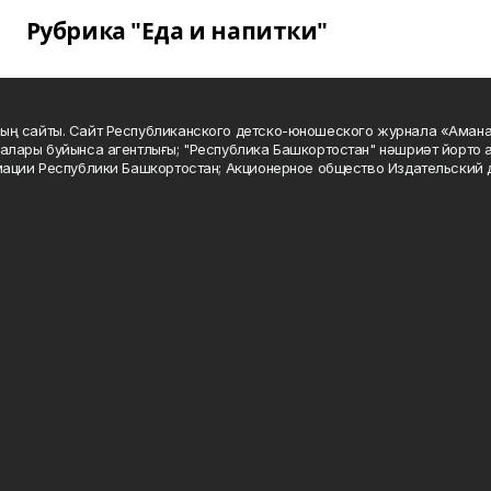
Рубрика "Еда и напитки"
ың сайты. Сайт Республиканского детско-юношеского журнала «Аман
алары буйынса агентлығы; "Республика Башкортостан" нәшриәт йорто а
мации Республики Башкортостан; Акционерное общество Издательский