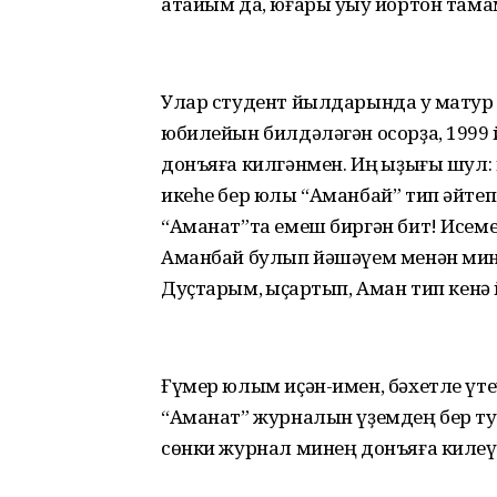
атайым да, юғары уҡыу йортон тама
Улар студент йылдарында уҡ матур 
юбилейын билдәләгән осорҙа, 1999
донъяға килгәнмен. Иң ҡыҙығы шул:
икеһе бер юлы “Аманбай” тип әйтеп 
“Аманат”та емеш биргән бит! Исем
Аманбай булып йәшәүем менән мин б
Дуҫтарым, ҡыҫҡартып, Аман тип кенә 
Ғүмер юлым иҫән-имен, бәхетле үте
“Аманат” журналын үҙемдең бер ту
сөнки журнал минең донъяға килеү