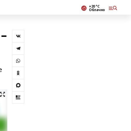
+20 °С
Облачно
 –
е