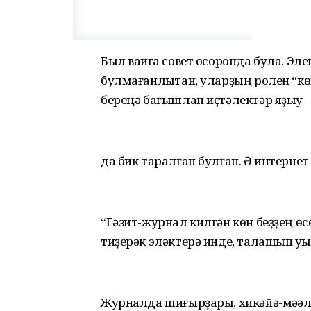
Был ваҡиға совет осоронда була. Эле
булмағанлыҡтан, уларҙың ролен “көн
береңә бағышлап иҫтәлектәр яҙыу –
да бик таралған булған. Ә интерне
“Гәзит-журнал килгән көн беҙҙең өс
тиҙерәк эләктерә инде, талашып уҡы
Журналда шиғырҙары, хикәйә-мәҡәлә