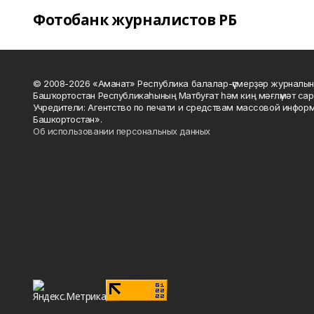
Фотобанк журналистов РБ
© 2008-2026 «Аманат» Республика балалар-үҫмерҙәр журналын
Башҡортостан Республикаһының Матбуғат һәм киң мәғлүмәт сар
Учредители: Агентство по печати и средствам массовой инфор
Башкортостан».
Об использовании персональных данных