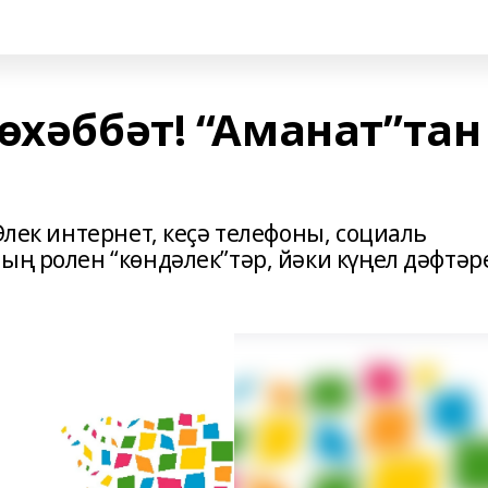
өхәббәт! “Аманат”тан
Элек интернет, кеҫә телефоны, социаль
ың ролен “көндәлек”тәр, йәки күңел дәфтәр