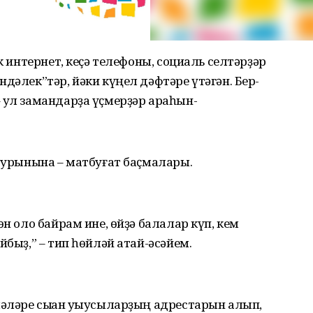
к интернет, кеҫә телефоны, социаль селтәрҙәр
дәлек”тәр, йәки күңел дәфтәре үтәгән. Бер-
 ул замандарҙа үҫмерҙәр араһын-
т урынына – матбуғат баҫмалары.
өн оло байрам ине, өйҙә балалар күп, кем
йбыҙ,” – тип һөйләй атай-әсәйем.
ләре сыҡҡан уҡыусыларҙың адрестарын алып,