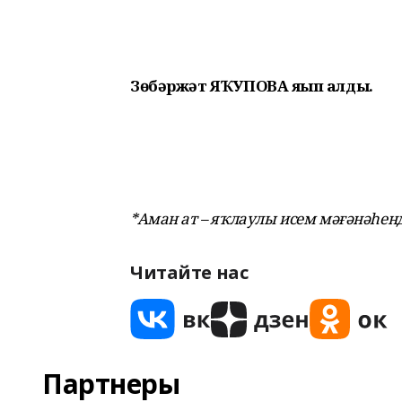
Зөбәржәт ЯҠУПОВА яҙып алды.
*Аман ат – яҡлаулы исем мәғәнәһенд
Читайте нас
Партнеры