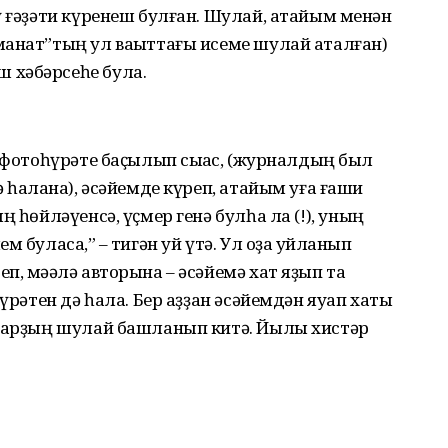
ү ғәҙәти күренеш булған. Шулай, атайым менән
манат”тың ул ваҡыттағы исеме шулай аталған)
 хәбәрсеһе була.
 фотоһүрәте баҫылып сыҡҡас, (журналдың был
һаҡлана), әсәйемде күреп, атайым уға ғашиҡ
ң һөйләүенсә, үҫмер генә булһа ла (!), уның
 буласаҡ,” – тигән уй үтә. Ул оҙаҡ уйланып
, мәҡәлә авторына – әсәйемә хат яҙып та
һүрәтен дә һала. Бер аҙҙан әсәйемдән яуап хаты
уларҙың шулай башланып китә. Йылы хистәр