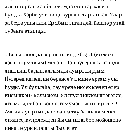
алып торған хәрби кейемдә егеттәр хасил
булды. Хәрби училище курсанттары икән. Улар
ҙа беҙгә ҡушылды. Ер ябып тигәндәй, йәштәр уҡтай
түбәнгә атылды.
…Бына ошонда осраштыҡ инде беҙ Й. (исемен
яҙып тормайым) менән. Шәп йүгереп барғанда
яңылыш баҫып, аяғымды ауырттырҙым.
Йүгереп килеп, иң беренсе Ул миңә ярҙам ҡулы
һуҙҙы. Ул булмаһа, тау үренә нисек менеп етер
инем икән? Белмәйем. Ул шул тиклем итәғәтле,
яғымлы, сибәр, көслө, ғөмүмән, ысын ир-егет!
Аяғым ауыртып, көс-хәлгә тау башына менеп
еткәнсе, күңелемдең йылы ғына бер мөйөшөнә
инеп тә урынлашты был егет.