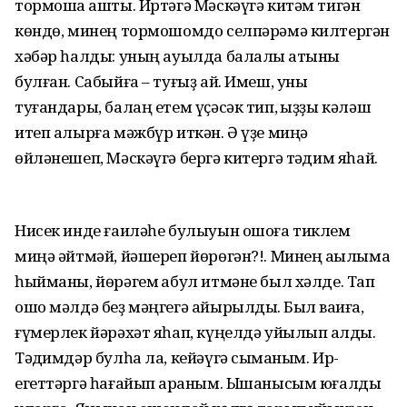
тормошҡа ашты. Иртәгә Мәскәүгә китәм тигән
көндө, минең тормошомдо селпәрәмә килтергән
хәбәр һалды: уның ауылда балалы ҡатыны
булған. Сабыйға – туғыҙ ай. Имеш, уны
туғандары, балаң етем үҫәсәк тип, ҡыҙҙы кәләш
итеп алырға мәжбүр иткән. Ә үҙе миңә
өйләнешеп, Мәскәүгә бергә китергә тәҡдим яһай.
Нисек инде ғаиләһе булыуын ошоға тиклем
миңә әйтмәй, йәшереп йөрөгән?!. Минең аҡылыма
һыйманы, йөрәгем ҡабул итмәне был хәлде. Тап
ошо мәлдә беҙ мәңгегә айырылдыҡ. Был ваҡиға,
ғүмерлек йәрәхәт яһап, күңелдә уйылып ҡалды.
Тәҡдимдәр булһа ла, кейәүгә сыҡманым. Ир-
егеттәргә һағайып ҡараным. Ышанысым юғалды