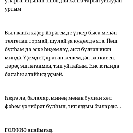
уларға. Яңынан ошондай хәлгә тарып ҡуйыуҙан
ҡурҡтым.
Был ваҡиға хәҙер йөрәгемде үткер бысаҡ менән
телгеләп тормай, шулай ҙа күңелдә ята. Йәш
булһам да эске һиҙемләү, аҡыл булған икән
миндә. Үҙемдең яратҡан кешемдән ваз кисеп,
дөрөҫ эшләгәнмен, тип уйлайым. Һис юғында
балаһы атайһыҙ үҫмәй.
Һеҙгә лә, балалар, минең менән булған хәл
фәһем үә ғибрәт булһын, тип яҙҙым быларҙы…
ГӨЛФИӘ апайығыҙ.