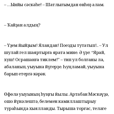
– …Ынйы сәскәһе! – Шатлығымдан өнһөҙ ҡалам.
– Ҡайҙан алдың?
– Үҙем йыйҙым! Яландан! Поезды туҡтатып!.. – Ул
шулай гел шаяртырға ярата мине. Ә үҙе: “Ярай,
хуш! Осрашҡанға тиклем!” – тип ҡул болғаны ла,
ҡабаланып, уҡыуына йүгерҙе. Һуңламай, уҡыуына
барып етергә кәрәк.
Өфөлә уҡыуының һуңғы йылы. Артабан Мәскәүҙә,
ошо йүнәлештә, белемен камиллаштырыу
тураһында хыялланды. Тырыша торғас, теләге