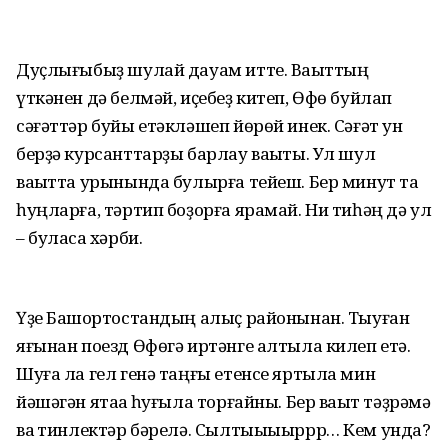
Дуҫлығыбыҙ шулай дауам итте. Ваҡыттың
үткәнен дә белмәй, иҫебеҙ китеп, Өфө буйлап
сәғәттәр буйы етәкләшеп йөрөй инек. Сәғәт ун
берҙә курсанттарҙы барлау ваҡыты. Ул шул
ваҡытта урынында булырға тейеш. Бер минут та
һуңларға, тәртип боҙорға ярамай. Ни тиһәң дә ул
– буласаҡ хәрби.
Үҙе Башҡортостандың алыҫ районынан. Тыуған
яғынан поезд Өфөгә иртәнге алтыла килеп етә.
Шуға ла гел генә таңғы етенсе яртыла мин
йәшәгән ятаҡҡа һуғыла торғайны. Бер ваҡыт тәҙрәмә
ваҡ тинлектәр бәрелә. Сылтыыыыррр… Кем унда?