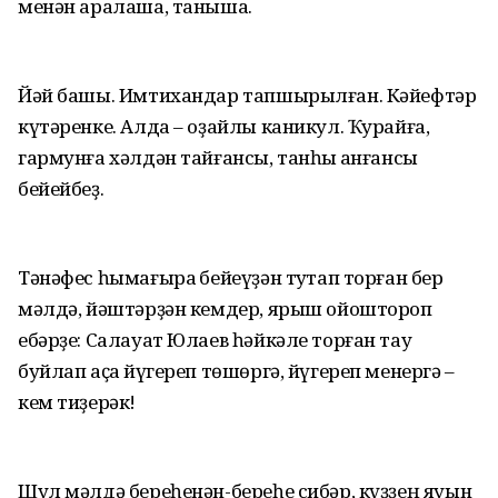
менән аралаша, таныша.
Йәй башы. Имтихандар тапшырылған. Кәйефтәр
күтәренке. Алда – оҙайлы каникул. Ҡурайға,
гармунға хәлдән тайғансы, танһыҡ ҡанғансы
бейейбеҙ.
Тәнәфес һымағыраҡ бейеүҙән туҡтап торған бер
мәлдә, йәштәрҙән кемдер, ярыш ойоштороп
ебәрҙе: Салауат Юлаев һәйкәле торған тау
буйлап аҫҡа йүгереп төшөргә, йүгереп менергә –
кем тиҙерәк!
Шул мәлдә береһенән-береһе сибәр, күҙҙең яуын