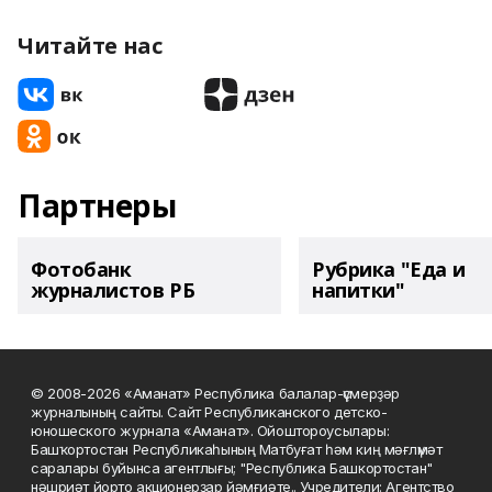
Читайте нас
Партнеры
Фотобанк
Рубрика "Еда и
журналистов РБ
напитки"
© 2008-2026 «Аманат» Республика балалар-үҫмерҙәр
журналының сайты. Сайт Республиканского детско-
юношеского журнала «Аманат». Ойоштороусылары:
Башҡортостан Республикаһының Матбуғат һәм киң мәғлүмәт
саралары буйынса агентлығы; "Республика Башкортостан"
нәшриәт йорто акционерҙар йәмғиәте.. Учредители: Агентство