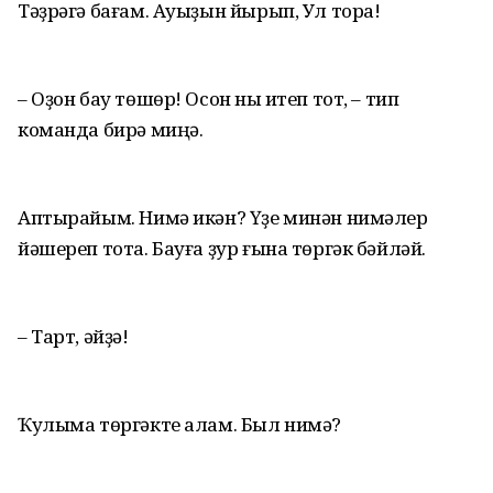
Тәҙрәгә бағам. Ауыҙын йырып, Ул тора!
– Оҙон бау төшөр! Осон ныҡ итеп тот, – тип
команда бирә миңә.
Аптырайым. Нимә икән? Үҙе минән нимәлер
йәшереп тота. Бауға ҙур ғына төргәк бәйләй.
– Тарт, әйҙә!
Ҡулыма төргәкте алам. Был нимә?