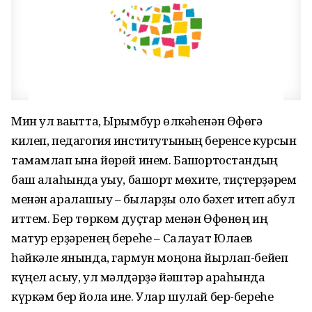
Мин ул ваҡытта, Ырымбур өлкәһенән Өфөгә
килеп, педагогия институтының беренсе курсын
тамамлап ҡына йөрөй инем. Башҡортостандың
баш ҡалаһында уҡыу, башҡорт мөхите, тиҫтерҙәрем
менән аралашыу – быларҙы оло бәхет итеп ҡабул
иттем. Бер төркөм дуҫтар менән Өфөнөң иң
матур ерҙәренең береһе – Салауат Юлаев
һәйкәле янында, гармун моңона йырлап-бейеп
күңел асыу, ул мәлдәрҙә йәштәр араһында
күркәм бер йола ине. Улар шулай бер-береһе