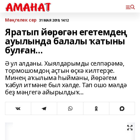
Мәңгелек сер
31 МАЯ 2019, 14:12
Яратып йөрөгән егетемдең
ауылында балалы ҡатыны
булған…
Ә ул алданы. Хыялдарымды селпәрәмә,
тормошомдоң аҫтын өҫкә килтерҙе.
Минең аҡылыма һыйманы, йөрәгем
ҡабул итмәне был хәлде. Тап ошо мәлдә
беҙ мәңгегә айырылдыҡ...