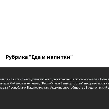
Рубрика "Еда и напитки"
ың сайты. Сайт Республиканского детско-юношеского журнала «Аман
алары буйынса агентлығы; "Республика Башкортостан" нәшриәт йорто а
мации Республики Башкортостан; Акционерное общество Издательский