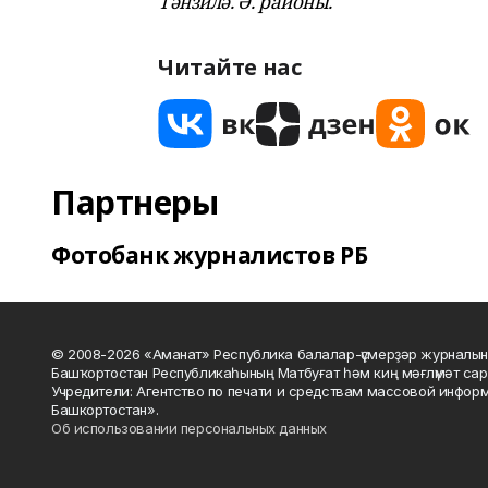
Тәнзилә. Ә. районы.
Читайте нас
Партнеры
Фотобанк журналистов РБ
© 2008-2026 «Аманат» Республика балалар-үҫмерҙәр журналын
Башҡортостан Республикаһының Матбуғат һәм киң мәғлүмәт сар
Учредители: Агентство по печати и средствам массовой инфор
Башкортостан».
Об использовании персональных данных