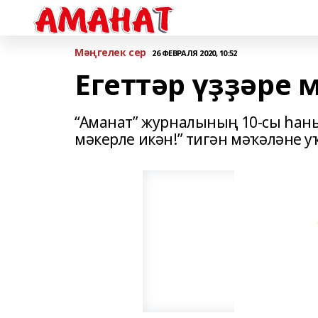
Мәңгелек сер
26 ФЕВРАЛЯ 2020, 10:52
Егеттәр үҙҙәре 
“Аманат” журналының 10-сы һаны
мәкерле икән!” тигән мәҡәләне у