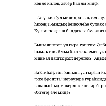
көндө килеп, хәбәр һалды миңә:
- Тәтүскин (ул мине яратып, гел шу
һинең Т.-ыңдың һөйөклөһө булған б
Күптән ҡыҙына балдаҡ та бүләк иткә
Быны ишетеп, ултыра төштөм. Әлби
һымаҡ ине. Әммә был тиклемен үк 
мине алдаштырып йөрөгән?.. Аңым
Баҡтиһәң, төп башына ултырған ҡыҙ 
“ике фронтта” йөрөүҙәре тураһында
ышанысһыҙ, мәкерле кешеләр барын
Әйтегеҙ әле миңә?