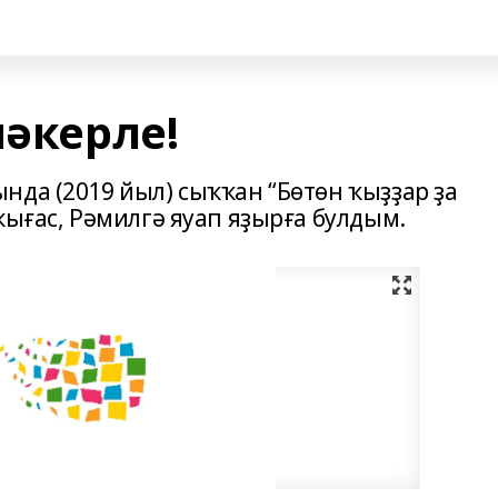
мәкерле!
нда (2019 йыл) сыҡҡан “Бөтөн ҡыҙҙар ҙа
ҡығас, Рәмилгә яуап яҙырға булдым.