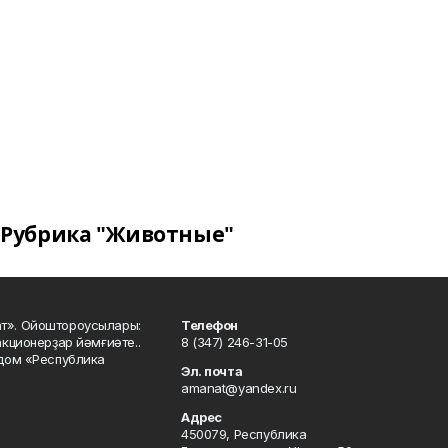
Рубрика "Животные"
ат». Ойоштороусылары:
Телефон
кционерҙар йәмғиәте..
8 (347) 246-31-05
 дом «Республика
Эл. почта
amanat@yandex.ru
Адрес
450079, Республика