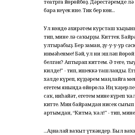
театрға йөрөйбөҙ. Дәрестәремде лә 
бара кеүек ине. Тик бер көн...
Ул көндө әхирәтем курсташ ҡыҙын
тип, мине лә саҡырҙы. Киттек. Бай
ултырабыҙ. Бер заман, ҙу-у-у-ур сә
инмәһенме! Бәй, ул ни эшләп йөрө
белгән? Апты­рап киттем. Ә теге, т
килде!" - тип, ишеккә ташлан­ды.
хәлде күреп, күҙҙәрем маңлайға ме
егетем янында өйөрөлә. Иң ҡәҙерл
саҡ, ниһа­йәт, егетем мине күреп 
китте. Мин байрамдан нисек сығып 
артымдан, “Китмә, ҡал!" - тип, мин
...Аҙналай ваҡыт үткәндер. Был ваҡ