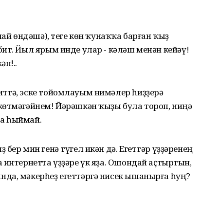
лай өндәшә), теге көн ҡунаҡҡа барған ҡыҙ
ит. Йыл ярым инде улар - кәләш менән кейәү!
н!..
ттә, эске тойомлауым нимәлер һиҙҙерә
көтмәгәйнем! Йәрәшкән ҡыҙы була тороп, ниңә
а һыймай.
бер мин генә түгел икән дә. Егеттәр үҙҙәренең
 интернетта үҙҙәре үк яҙа. Ошондай аҫтыртын,
да, мәкерһеҙ егеттәргә нисек ышанырға һуң?