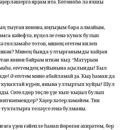
әҙерләшер­гә ярҙам итә. Бөтөнөһө лә яҡшы
ың тыуған көнөнә, яңғыҙым бара алмайым,
рамса кәйефтә, күңелле генә ҡунаҡ булып
скә гөлләмәһе тотоп, минең егетем килеп
й икән? Ми­нең бында ултырғанымды ҡайҙан
ыуған көнөн байрам иткән ҡыҙ: “Матурым
 Етмәһә, егетемдең муйынына аҫылынды! Был
нде! Ә егетем мине абайламай ҙа. Ҡыҙ һаман да
е ҡунаҡтай күреп, янына ултыртып ҡуйҙы! Шул
ҡалды. Сөгөлдөр төҫлө үҙе ҡып-ҡыҙыл булып
киткәнмендер? Хәҙер хәтер­ләмәйем. Тик
е туҡтатырға теләүсе генә булманы.
иғаға үҙен ғәйепле һанап йөрөгән әхирәтем, бер