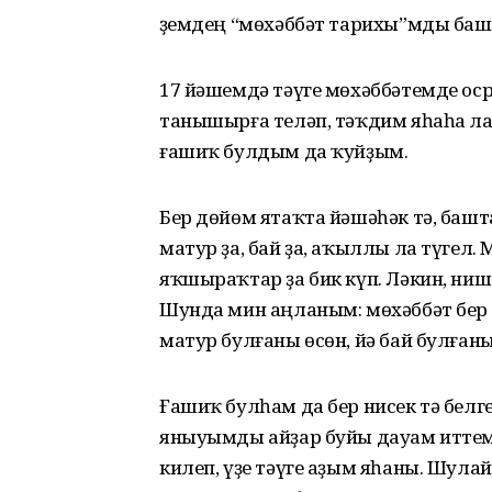
Үҙемдең “мөхәббәт тарихы”мды баш
17 йәшемдә тәүге мөхәббәтемде ос
танышыр­ға теләп, тәҡдим яһаһа ла 
ғашиҡ булдым да ҡуйҙым.
Бер дөйөм ятаҡта йәшәһәк тә, башта
матур ҙа, бай ҙа, аҡыллы ла түгел. 
яҡшыраҡтар ҙа бик күп. Ләкин, ниш
Шунда мин аңланым: мөхәббәт бер 
матур булғаны өсөн, йә бай булған
Ғашиҡ булһам да бер нисек тә белг
яныуымды айҙар буйы дауам иттем. 
килеп, үҙе тәүге аҙым яһаны. Шула