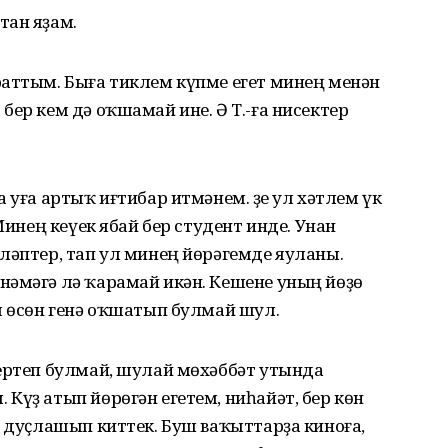
тан яҙам.
раттым. Быға тиклем күпме егет минең менән
бер кем дә оҡшамай ине. Ә Т.-ға нисектер
 уға артыҡ иғтибар итмәнем. Үҙе ул хәтлем үк
Минең кеүек ябай бер сту­дент инде. Унан
ләптер, тап ул минең йөрәгемде яуланы.
нәмәгә лә ҡарамай икән. Кешене уның йөҙө
ы өсөн генә оҡшатып булмай шул.
ертеп бул­май, шулай мөхәббәт утында
Күҙ атып йөрөгән егетем, ниһайәт, бер көн
й дуҫлашып киттек. Буш ваҡыттарҙа киноға,