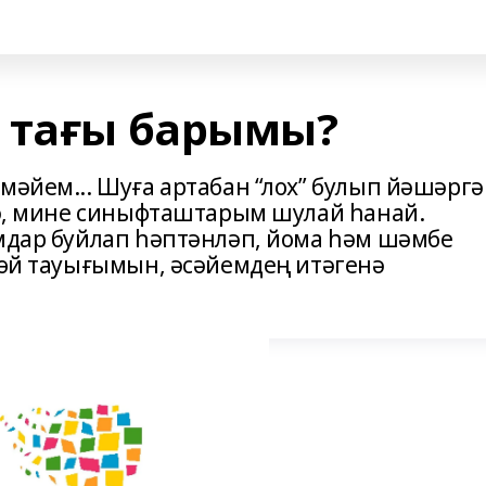
 тағы барымы?
мәйем... Шуға артабан “лох” булып йәшәргә
ндә, мине синыфташтарым шулай һанай.
амдар буйлап һәптәнләп, йома һәм шәмбе
– өй тауығымын, әсәйемдең итәгенә