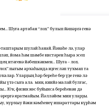
ем... Шуға артабан “лох” булып йәшәргә генә
фташтарым шулай һанай. Йәнәһе лә, улар
ләп, йома һәм шәмбе кистәрен һыра эсеп
ең итәгенә йәбешкәнмен... Шуға – лох.
“лох”лығым арҡаһында иҙгесләп туҡмап та
ҡалар. Уларҙың һәр береһе бер үҙе генә лә
үтә сыға ала. Ә мин, кинйә малай булғас,
... Юҡ, физик көс буйынса береһенән дә
әрергә яратмайым. Йәлләйем мин уларҙы.
ыу, ҡурҡыу йәки кәмһенеү ишараттары күрһәм