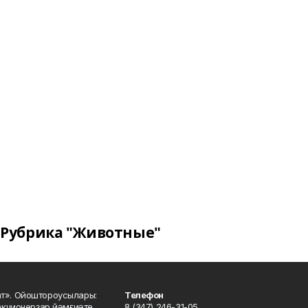
Рубрика "Животные"
ат». Ойоштороусылары:
Телефон
кционерҙар йәмғиәте..
8 (347) 246-31-05