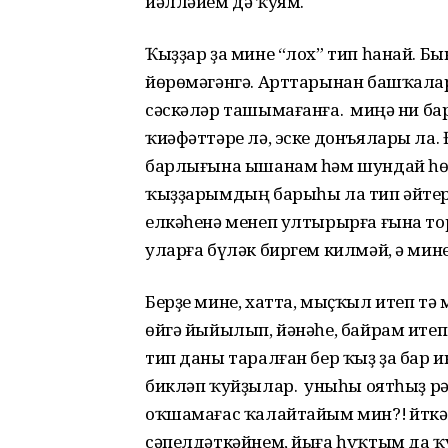
йәлләйем дә ҡуям.
Ҡыҙҙар ҙа мине “лох” тип һанай. Б
йөрөмәгәнгә. Арттарынан башҡалар
сәскәләр ташымағанға. Ә миңә ни 
ҡиәфәттәре лә, эске донъялары ла.
барлығына ышанам һәм шундай һөй
ҡыҙҙарымдың барыһы ла тип әйтерл
елкәһенә менеп ултырырға ғына то
уларға бүләк биргем килмәй, ә мин
Берҙе мине, хатта, мыҫҡыл итеп т
өйгә йыйылып, йәнәһе, байрам итеп
тип даны таралған бер ҡыҙ ҙа бар 
бикләп ҡуйҙылар. Ә уныһы оятһыҙ р
оҡшамағас ҡалайтайым мин?! Әйткә
сәпелдәткәйнем, йыға һуҡтым да ҡ