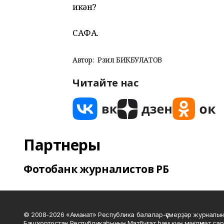
икән?
САФА.
Автор:
Рәзил БИКБУЛАТОВ
Читайте нас
Партнеры
Фотобанк журналистов РБ
© 2008-2026 «Аманат» Республика балалар-үҫмерҙәр журналын
Башҡортостан Республикаһының Матбуғат һәм киң мәғлүмәт сар