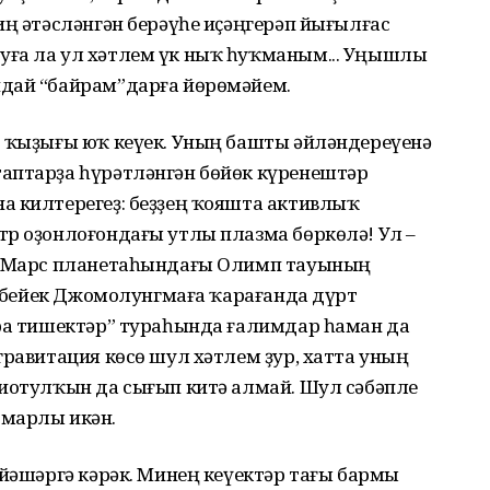
иң әтәсләнгән берәүһе иҫәңгерәп йығылғас
уға ла ул хәтлем үк ныҡ һуҡманым... Уңышлы
ндай “байрам”дарға йөрөмәйем.
р ҡыҙығы юҡ кеүек. Уның башты әйләндереүенә
аптарҙа һүрәтләнгән бөйөк күренештәр
а килтерегеҙ: беҙҙең ҡояшта активлыҡ
тр оҙонлоғондағы утлы плазма бөркөлә! Ул –
ки Марс планетаһындағы Олимп тауының
ин бейек Джомолунгмаға ҡарағанда дүрт
ара тишектәр” тураһында ғалимдар һаман да
гравитация көсө шул хәтлем ҙур, хатта уның
диотулҡын да сығып китә алмай. Шул сәбәпле
тмарлы икән.
 йәшәргә кәрәк. Минең кеүектәр тағы бармы