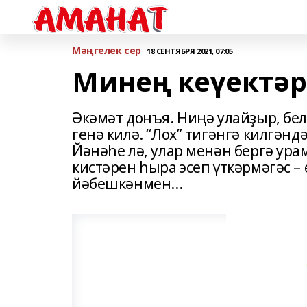
Мәңгелек сер
18 СЕНТЯБРЯ 2021, 07:05
Минең кеүектәр
Әкәмәт донъя. Ниңә улайҙыр, бел
генә килә. “Лох” тигәнгә килгә
Йәнәһе лә, улар менән бергә ур
кистәрен һыра эсеп үткәрмәгәс 
йәбешкәнмен...