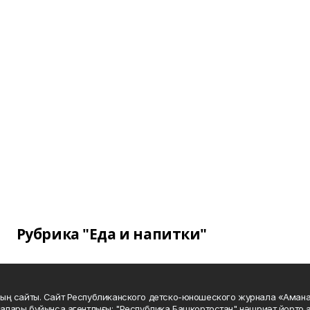
Рубрика "Еда и напитки"
ың сайты. Сайт Республиканского детско-юношеского журнала «Аман
алары буйынса агентлығы; "Республика Башкортостан" нәшриәт йорто а