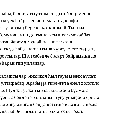
ыныһы, бәлки, асыуҙарынандыр. Улар менән
 кеүек һөйрәлеп инәлмәгәнгә, кәнфит-
бары уларҙың береһе лә оҡшамай. Тышҡы
 Ғөмүмән, мин донъяла ысын, саф мөхәббәт
гән йәремде эҙләйем. Ә синыфташ
ек үҙ файҙаларын ғына күреүсе, егеттәрҙең
роусылар. Шул сәбәпле 8 март байрамына ла
е һаран тип уйлайҙар.
ә маташтылар: Яңы йыл һылтауы менән аулаҡ
 ултырабыҙ. Арабыҙҙа тирә-яҡта еңел холоҡло
ине. Шул ҡыҙыҡай менән мине бер бүлмәгә
әүештә бәйләнә башланы. Һуң, уның бер ере лә
нде аңламаған бәндәнең сикәһенә ярты көскә
уйҙым! Эй, сарылданы бахырҡай... Аҙаҡ