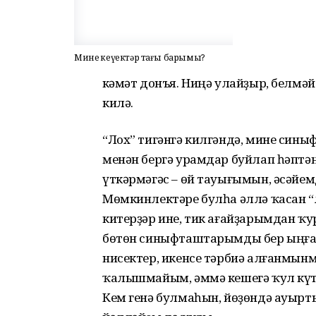
Минең кеүектәр тағы барымы?
Әкәмәт донъя. Ниңә улайҙыр, белмәй
килә.
“Лох” тигәнгә килгәндә, мине сины
менән бергә урамдар буйлап һәптән
үткәрмәгәс – өй тауығымын, әсәйемд
Мөмкинлектәре булһа әллә ҡасан 
китерҙәр ине, тик ағайҙарымдан ҡур
бөтөн синыфташтарымды бер ыңғайы 
нисектер, икенсе тәрбиә алғанмынмы
ҡалышмайым, әммә кешегә ҡул күт
Кем генә булмаһын, йөҙөндә ауырт