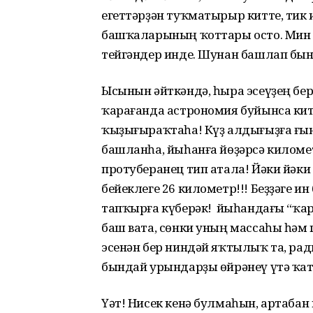
егеттәрҙән туҡматырыр китте, тик 
башҡаларының ҡоттары осто. Мин 
тейгәндер инде. Шунан башлап бы
Ысынын әйткәндә, һыра эсеүҙең бе
ҡарағанда астрономия буйынса кит
ҡыҙығыраҡтаһа! Күҙ алдығыҙға ғын
башланһа, йыһанға йөҙәрсә киломе
протуберанец тип атала! Йәки йә
бейеклеге 26 километр!!! Беҙҙәге 
тапҡырға күберәк! Ә йыһандағы “ҡ
баш вата, сөнки уның массаһы һәм 
эсенән бер ниндәй яҡтылыҡ та, ра
бындай урындарҙы өйрәнеү үтә ҡа
Үәт! Нисек кенә булмаһын, артабан