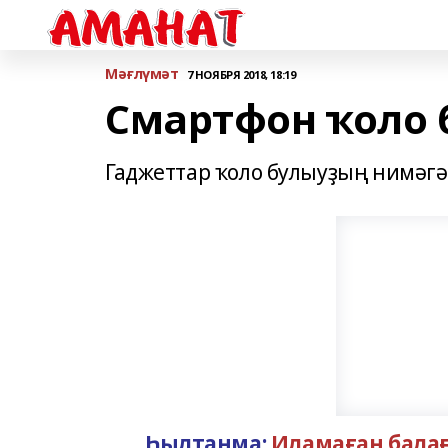
Мәғлүмәт
7 НОЯБРЯ 2018, 18:19
Смартфон ҡоло 
Гаджеттар ҡоло булыуҙың нимәгә
Һылтанма:
Иламаған балағ