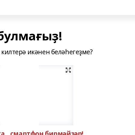
булмағыҙ!
 килтерә икәнен беләһегеҙме?
а... смартфон бирмәйҙәр!