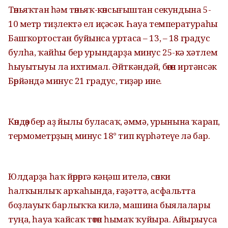
Төньяҡтан һәм төньяҡ-көнсығыштан секундына 5-
10 метр тиҙлектә ел иҫәсәк. Һауа температураһы
Башҡортостан буйынса уртаса – 13, – 18 градус
булһа, ҡайһы бер урындарҙа минус 25-кә хәтлем
һыуытыуы ла ихтимал. Әйткәндәй, бөгөн иртәнсәк
Бөрйәндә минус 21 градус, тиҙәр ине.
Көндөҙ бер аҙ йылы буласаҡ, әммә, урынына ҡарап,
термометрҙың минус 18° тип күрһәтеүе лә бар.
Юлдарҙа һаҡ йөрөргә кәңәш ителә, сөнки
һалҡынлыҡ арҡаһында, ғәҙәттә, асфальтта
боҙлауыҡ барлыҡҡа килә, машина быялалары
туңа, һауа ҡайсаҡ төтөн һымаҡ ҡуйыра. Айырыуса