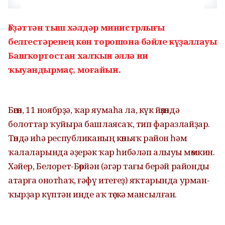
Ғәҙәттән тыш хәлдәр министрлығы
белгестәренең көн торошона бәйле күҙаллауы
Башҡортостан халҡын әллә ни
ҡыуандырмаҫ, моғайын.
Бөгөн, 11 ноябрҙә, ҡар яумаһа ла, күк йөҙөндә
болоттар ҡуйыра башлаясаҡ, тип фаразлайҙар.
Төндә иһә республиканың көньяҡ район һәм
ҡалаларында әҙерәк ҡар һибәләп алыуы мөмкин.
Хәйер, Белорет-Бөрйән (әгәр тағы берәй районды
атарға онотһаҡ, ғәфү итегеҙ) яҡтарында урман-
ҡырҙар күптән инде аҡ төҫкә мансылған.