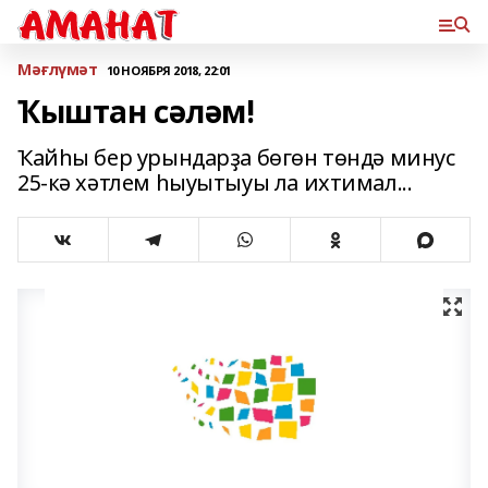
Мәғлүмәт
10 НОЯБРЯ 2018, 22:01
Ҡыштан сәләм!
Ҡайһы бер урындарҙа бөгөн төндә минус
25-кә хәтлем һыуытыуы ла ихтимал...