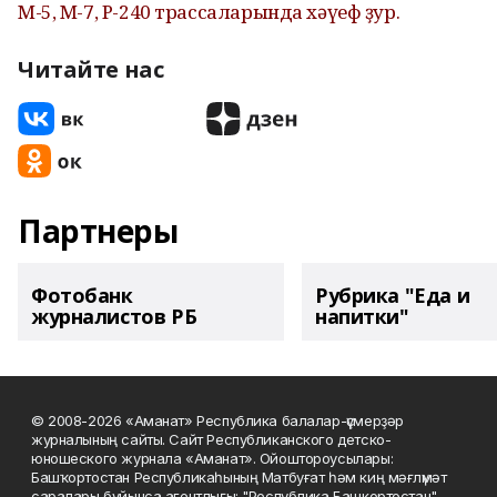
М-5, М-7, Р-240 трассаларында хәүеф ҙур.
Читайте нас
Партнеры
Фотобанк
Рубрика "Еда и
журналистов РБ
напитки"
© 2008-2026 «Аманат» Республика балалар-үҫмерҙәр
журналының сайты. Сайт Республиканского детско-
юношеского журнала «Аманат». Ойоштороусылары:
Башҡортостан Республикаһының Матбуғат һәм киң мәғлүмәт
саралары буйынса агентлығы; "Республика Башкортостан"