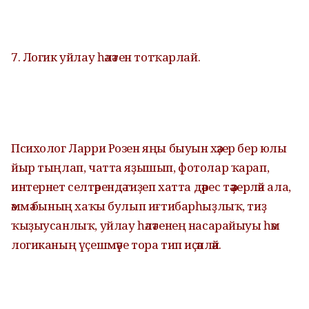
7. Логик уйлау һәләтен тотҡарлай.
Психолог Ларри Розен яңы быуын хәҙер бер юлы
йыр тыңлап, чатта яҙышып, фотолар ҡарап,
интернет селтәрендә гиҙеп хатта дәрес тә әҙерләй ала,
әммә бының хаҡы булып иғтибарһыҙлыҡ, тиҙ
ҡыҙыусанлыҡ, уйлау һәләтенең насарайыуы һәм
логиканың үҫешмәүе тора тип иҫәпләй.