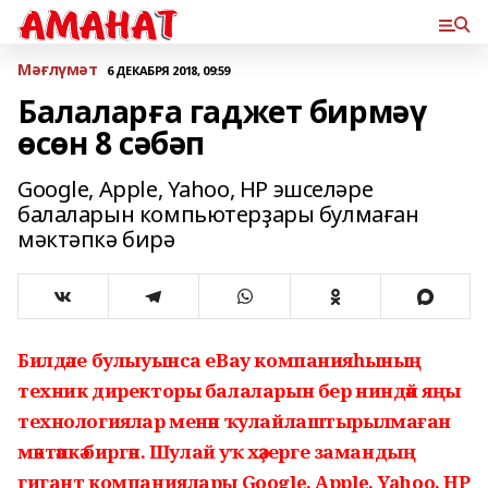
Мәғлүмәт
6 ДЕКАБРЯ 2018, 09:59
Балаларға гаджет бирмәү
өсөн 8 сәбәп
Google, Apple, Yahoo, HP эшселәре
балаларын компьютерҙары булмаған
мәктәпкә бирә
Билдәле булыуынса еВау компанияһының
техник директоры балаларын бер ниндәй яңы
технологиялар менән ҡулайлаштырылмаған
мәктәпкә биргән. Шулай уҡ хәҙерге замандың
гигант компаниялары Google, Apple, Yahoo, HP