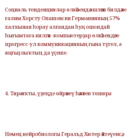
Социаль тенденциялар өлкәһендә эшләгән билдәле
ғалим Хорсту Опашовски Германияның 57%
халҡынан һорау алғандан һуң ошондай
һығымтаға килгән -компьютерҙар өлкәһендәге
прогресс-ул коммуникацияның ғына түгел, ә
яңғыҙлыҡтың да үҫеше.
4. Тирә-яҡты, үҙеңде өйрәнеү һәләтен төшөрә.
Немец нейробиологы Геральд Хютер әйтеүенсә,