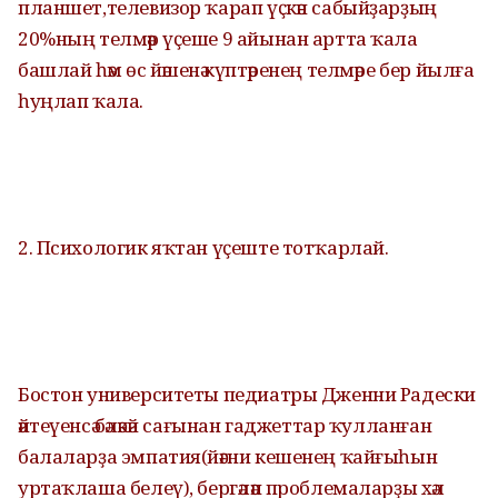
планшет,телевизор ҡарап үҫкән сабыйҙарҙың
20%ның телмәр үҫеше 9 айынан артта ҡала
башлай һәм өс йәшенә күптәренең телмәре бер йылға
һуңлап ҡала.
2. Психологик яҡтан үҫеште тотҡарлай.
Бостон университеты педиатры Дженни Радески
әйтеүенсә бәләкәй сағынан гаджеттар ҡулланған
балаларҙа эмпатия(йәғни кешенең ҡайғыһын
уртаҡлаша белеү), бергәләп проблемаларҙы хәл