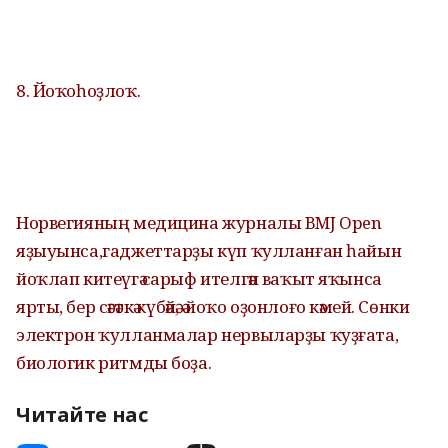
8. Йоҡоһоҙлоҡ.
Норвегияның медицина журналы BMJ Open
яҙыуынса,гаджеттарҙы күп ҡулланған һайын
йоҡлап китеүгә сарыф ителгән ваҡыт яҡынса
ярты, бер сәғәткә күбәйә, ә йоҡо оҙонлоғо кәмей. Сөнки
электрон ҡулланмалар нервыларҙы ҡуҙғата,
биологик ритмды боҙа.
Читайте нас