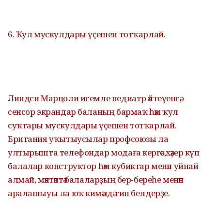
6. Ҡул мускулдары үҫешен тотҡарлай.
Линдси Марцоли исемле педиатр әйтеүенсә,
сенсор экрандар баланың бармаҡ һәм ҡул
суҡтары мускулдары үҫешен тотҡарлай.
Британия уҡытыусылар профсоюзы ла
ултырышта телефондар модаға кергәс,хәҙер күп
балалар конструктор һәм кубиктар менән уйнай
алмай, мәктәптә балаларҙың бер-береһе менән
аралашыуы ла юҡ кимәлдә тип белдерҙе.