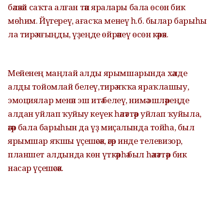
бәләкәй саҡта алған тән яралары бала өсөн бик
мөһим. Йүгереү, ағасҡа менеү һ.б. былар барыһы
ла тирә яғыңды, үҙеңде өйрәнеү өсөн кәрәк.
Мейенең маңлай алды ярымшарында хәлде
алды тойомлай белеү,тирә яҡҡа яраҡлашыу,
эмоциялар менән эш итә белеү, нимә эшләреңде
алдан уйлап ҡуйыу кеүек һәләттәр уйлап ҡуйыла,
әгәр бала барыһын да үҙ миҫалында тойһа, был
ярымшар яҡшы үҫешәсәк, әгәр инде телевизор,
планшет алдында көн үткәрһә был һәләттәр бик
насар үҫешәсәк.