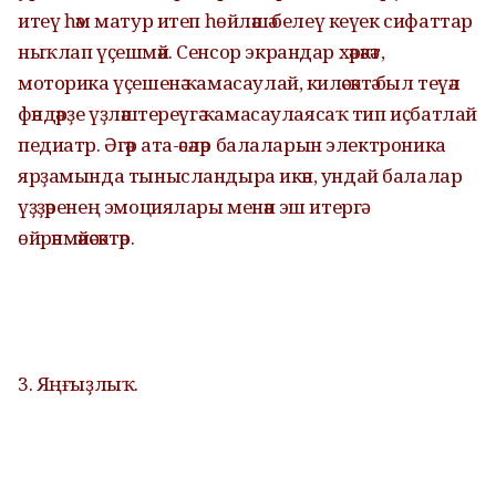
итеү һәм матур итеп һөйләшә белеү кеүек сифаттар
ныҡлап үҫешмәй. Сенсор экрандар хәрәкәт,
моторика үҫешенә ҡамасаулай, киләсәктә был теүәл
фәндәрҙе үҙләштереүгә ҡамасаулаясаҡ тип иҫбатлай
педиатр. Әгәр ата-әсәләр балаларын электроника
ярҙамында тынысландыра икән, ундай балалар
үҙҙәренең эмоциялары менән эш итергә
өйрәнмәйәсәктәр.
3. Яңғыҙлыҡ.