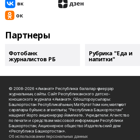
Партнеры
Фотобанк
Рубрика "Еда и
журналистов РБ
напитки"
© 2008-2026 «Аманат» Республика балалар-үҫмерҙәр
журналының сайты. Сайт Республиканского детско-
юношеского журнала «Аманат». Ойоштороусылары:
Башҡортостан Республикаһының Матбуғат һәм киң мәғлүмәт
саралары буйынса агентлығы; "Республика Башкортостан"
нәшриәт йорто акционерҙар йәмғиәте.. Учредители: Агентство
по печати и средствам массовой информации Республики
Башкортостан; Акционерное общество Издательский дом
«Республика Башкортостан».
Об использовании персональных данных