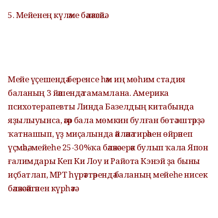
5. Мейенең күләме бәләкәсәйә.
Мейе үҫешендә беренсе һәм иң мөһим стадия
баланың 3 йәшендә тамамлана. Америка
психотерапевты Линда Базелдың китабында
яҙылыуынса, әгәр бала мөмкин булған бөтә эштәрҙә
ҡатнашып, үҙ миҫалында әйләнә тирәһен өйрәнеп
үҫмәһә, мейеһе 25-30%ҡа бәләкәсерәк булып ҡала Япон
ғалимдары Кеп Ки Лоу и Райота Кэнэй ҙа быны
иҫбатлап, МРТ һүрәттәрендә баланың мейеһе нисек
бәләкәсәйгәнен күрһәтә.