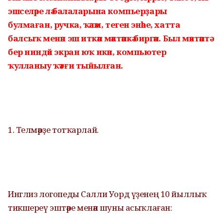
эшселәре лә балаларына компьерҙары
булмаған, ручка, ҡәләм, теген энәһе, хатта
балсыҡ менән эш иткән мәктәпкә биргән. Был мәктәптә
бер ниндәй экран юҡ икән, компьютер
ҡулланыу ҡәтғи тыйылған.
1. Телмәрҙе тотҡарлай.
Инглиз логопеды Салли Уорд үҙенең 10 йыллыҡ
тикшереү эштәре менән шуны асыҡлаған: