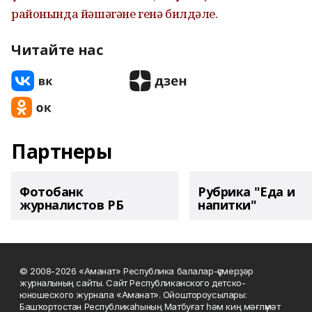
районында йәшәгәне генә билдәле.
Читайте нас
Партнеры
Фотобанк
Рубрика "Еда и
журналистов РБ
напитки"
© 2008-2026 «Аманат» Республика балалар-үҫмерҙәр
журналының сайты. Сайт Республиканского детско-
юношеского журнала «Аманат». Ойоштороусылары:
Башҡортостан Республикаһының Матбуғат һәм киң мәғлүмәт