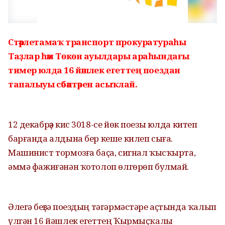
Стәрлетамаҡ транспорт прокуратураһы
Таҙлар һәм Төкөн ауылдары араһындағы
тимер юлда 16 йәшлек егеттең поездан
тапалыуы сәбәптәрен асыҡлай.
12 декабрҙә кис 3018-се йөк поезы юлда китеп
барғанда алдына бер кеше килеп сыға.
Машинист тормозға баҫа, сигнал ҡысҡырта,
әммә фажиғәнән ҡотолоп өлгөрөп булмай.
Әлегә беҙгә поездың тәгәрмәстәре аҫтында ҡалып
үлгән 16 йәшлек егеттең Ҡырмыҫҡалы