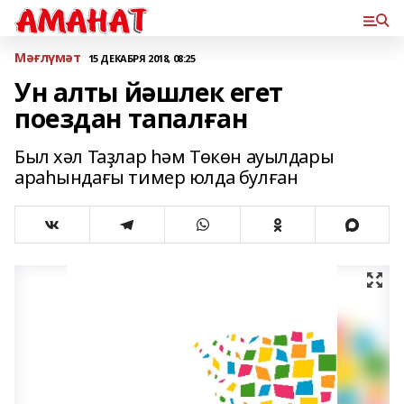
Мәғлүмәт
15 ДЕКАБРЯ 2018, 08:25
Ун алты йәшлек егет
поездан тапалған
Был хәл Таҙлар һәм Төкөн ауылдары
араһындағы тимер юлда булған