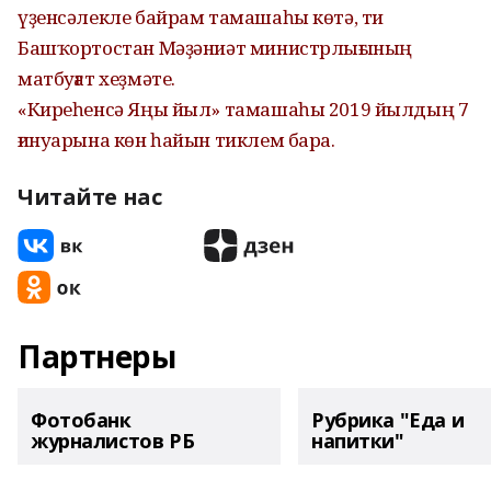
үҙенсәлекле байрам тамашаһы көтә, ти
Башҡортостан Мәҙәниәт министрлығының
матбуғат хеҙмәте.
«Киреһенсә Яңы йыл» тамашаһы 2019 йылдың 7
ғинуарына көн һайын тиклем бара.
Читайте нас
Партнеры
Фотобанк
Рубрика "Еда и
журналистов РБ
напитки"