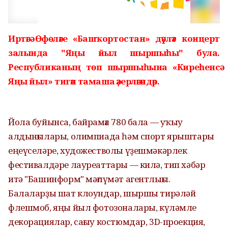
Иртәгә Өфөләге «Башҡортостан» дәүләт концерт
залында "Яңы йыл шыршыһы" була.
Республиканың төп шыршыһына «Киреһенсә
Яңы йыл» тигән тамаша әҙерләгәндәр.
Йола буйынса, байрамға 780 бала — уҡыу
алдынғылары, олимпиада һәм спорт ярыштары
еңеүселәре, художестволы үҙешмәкәрлек
фестивалдәре лауреаттары — килә, тип хәбәр
итә "Башинформ" мәғлүмәт агентлығы.
Балаларҙы шат клоундар, шыршы тирәләй
флешмоб, яңы йыл фотозоналары, күләмле
декорациялар, сағыу костюмдар, 3D-проекция,