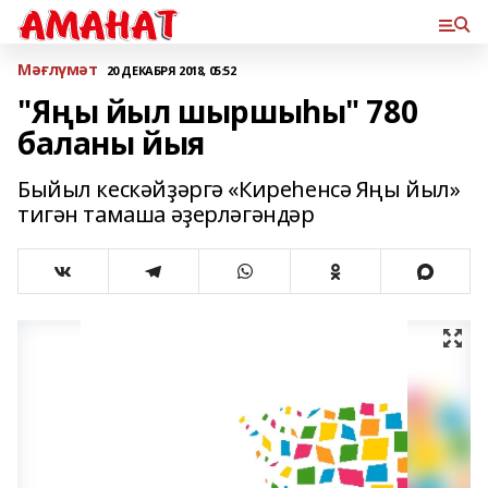
Мәғлүмәт
20 ДЕКАБРЯ 2018, 05:52
"Яңы йыл шыршыһы" 780
баланы йыя
Быйыл кескәйҙәргә «Киреһенсә Яңы йыл»
тигән тамаша әҙерләгәндәр