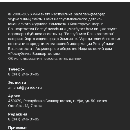
© 2008-2026 «Аманат» Республика балалар-үҫмерҙәр
журналының сайты. Сайт Республиканского детско-
юношеского журнала «Аманат». Ойоштороусылары:
Башҡортостан Республикаһының Матбуғат һәм киң мәғлүмәт
саралары буйынса агентлығы; "Республика Башкортостан"
нәшриәт йорто акционерҙар йәмғиәте.. Учредители: Агентство
по печати и средствам массовой информации Республики
Башкортостан; Акционерное общество Издательский дом
«Республика Башкортостан».
Об использовании персональных данных
Телефон
8 (347) 246-31-05
Эл. почта
amanat@yandex.ru
Адрес
450079, Республика Башкортостан, г. Уфа, ул. 50-летия
Октября, 13, 7 этаж
Редакция
8 (347) 246-31-05
Приемная