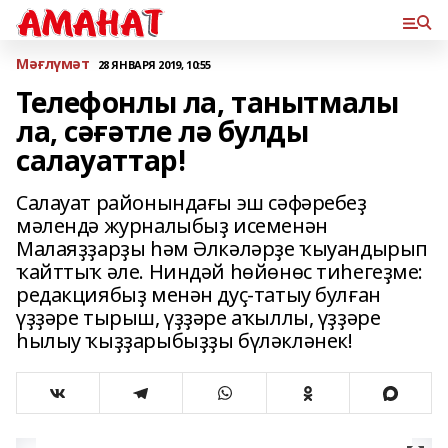
Мәғлүмәт
28 ЯНВАРЯ 2019, 10:55
Телефонлы ла, танытмалы
ла, сәғәтле лә булды
салауаттар!
Салауат районындағы эш сәфәребеҙ
мәлендә журналыбыҙ исеменән
Малаяҙҙарҙы һәм Әлкәләрҙе ҡыуандырып
ҡайттыҡ әле. Ниндәй һөйөнөс тиһегеҙме:
редакциябыҙ менән дуҫ-татыу булған
үҙҙәре тырыш, үҙҙәре аҡыллы, үҙҙәре
һылыу ҡыҙҙарыбыҙҙы бүләкләнек!