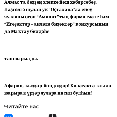
Алмас та беҙҙең элекке йәш хәбәрсебеҙ.
Наҙгөлгә шулай уҡ “Оҫтахана”ла еңеү
яулағаны өсөн “Аманат”тың фирма сәғәте һәм
“Игеҙәктәр – ғаиләлә биҙәктәр” конкурсының
да Маҡтау билдәһе
тапшырылды.
Афарин, ҡыҙҙар-йондоҙҙар! Киләсәктә тағы ла
юғарыраҡ үрҙәр яуларға насип булһын!
Читайте нас