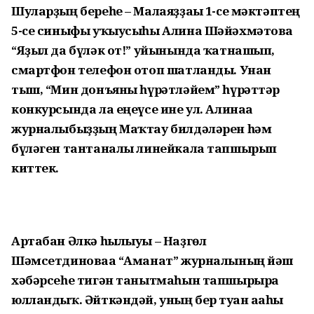
Шуларҙың береһе – Малаяҙҙағы 1-cе мәктәптең
5-cе синыфы уҡыусыһы Алина Шәйәхмәтова
“Яҙыл да бүләк от!” уйынында ҡатнашып,
смартфон телефон отоп шатланды. Унан
тыш, “Мин донъяны һүрәтләйем” һүрәттәр
конкурсында ла еңеүсе ине ул. Алинаға
журналыбыҙҙың Маҡтау билдәләрен һәм
бүләген тантаналы линейкала тапшырып
киттек.
Артабан Әлкә һылыуы – Наҙгөл
Шәмсетдиноваға “Аманат” журналының йәш
хәбәрсеһе тигән танытмаһын тапшырырға
юлландыҡ. Әйткәндәй, уның бер туған ағаһы