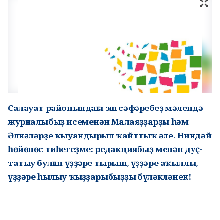
Салауат районындағы эш сәфәребеҙ мәлендә
журналыбыҙ исеменән Малаяҙҙарҙы һәм
Әлкәләрҙе ҡыуандырып ҡайттыҡ әле. Ниндәй
һөйөнөс тиһегеҙме: редакциябыҙ менән дуҫ-
татыу булған үҙҙәре тырыш, үҙҙәре аҡыллы,
үҙҙәре һылыу ҡыҙҙарыбыҙҙы бүләкләнек!