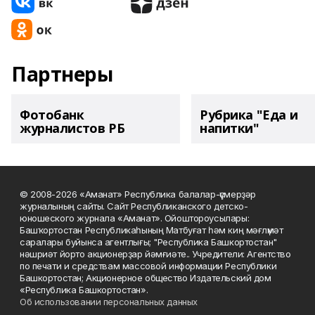
Партнеры
Фотобанк
Рубрика "Еда и
журналистов РБ
напитки"
© 2008-2026 «Аманат» Республика балалар-үҫмерҙәр
журналының сайты. Сайт Республиканского детско-
юношеского журнала «Аманат». Ойоштороусылары:
Башҡортостан Республикаһының Матбуғат һәм киң мәғлүмәт
саралары буйынса агентлығы; "Республика Башкортостан"
нәшриәт йорто акционерҙар йәмғиәте.. Учредители: Агентство
по печати и средствам массовой информации Республики
Башкортостан; Акционерное общество Издательский дом
«Республика Башкортостан».
Об использовании персональных данных