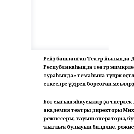
Рәсәйҙә башланған Театр йылынд
Республикаһында театр эшмәкәрл
тураһында» темаһына түңәрәк өҫтә
етәкселәре үҙҙәрен борсоған мәсьәләлә
Бөтә сығыш яһаусылар ҙа тиерлек кад
академия театры директоры Мих
режиссеры, тауыш операторы, бута
ҡытлыҡ булыуын билдәләне, режисс