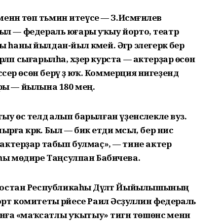
нән төп тәьмин итеүсе — З.Исмәғилев
 Был — федераль юғары уҡыу йорто, театр
аны йылдан-йыл кәмей. Әгәр элегерәк бер
ерләп сығарылһа, хәҙер курста — актерҙар өсөн
сер өсөн берәү ҙә юҡ. Коммерция нигеҙендә
ары — йылына 180 мең.
тыу өс телдә алып барылған үҙенсәлекле вуз.
а кәрәк. Был — бик етди мәсьәлә, бер нисә
актерҙар табып булмаҫ», — тине актер
һы мөдире Таңсулпан Бабичева.
тостан Республикаһы Дәүләт Йыйылышының
әм спорт комитеты рәйесе Раил Әсәҙуллин федераль
нға «маҡсатлы уҡытыу» тигән төшөнсә менән