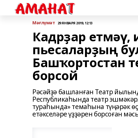
Мәғлүмәт
29 ЯНВАРЯ 2019, 12:13
Кадрҙар етмәү, 
пьесаларҙың бу
Башҡортостан т
борсой
Рәсәйҙә башланған Театр йылы
Республикаһында театр эшмәкәр
тураһында» темаһына түңәрәк өҫ
етәкселәре үҙҙәрен борсоған мәс