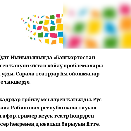
а Дәүләт Йыйылышында «Башҡортостан
еген ҡануни яҡтан көйләү проблемалары
л уҙҙы. Сарала театрҙар һәм ойошмалар
рҙе тикшерҙе.
рҙар тәрбиәләү мәсьәләләренә ҡағылды. Рус
аил Рабинович республикала тауыш
фор, гример кеүек театр һөнәрҙәренә
ер һөнәренең дә юғалып барыуын әйтте.