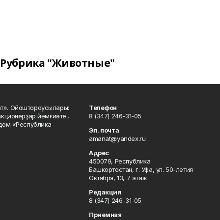
Рубрика "Животные"
ат». Ойоштороусылары:
Телефон
кционерҙар йәмғиәте..
8 (347) 246-31-05
 дом «Республика
Эл. почта
amanat@yandex.ru
Адрес
450079, Республика
Башкортостан, г. Уфа, ул. 50-летия
Октября, 13, 7 этаж
Редакция
8 (347) 246-31-05
Приемная