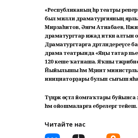
«Республиканың һәр театры реперт
был милли драматургияның ярлы б
Мирзаһитов, Әнғәм Атнабаев, Нәжи
драматургтар ижад иткән алтын ос
Драматургтарға дәртләндереүсе б
драма театрында «Яңы татар пье
120 кеше ҡатнаша. Яҡшы тәжрибәне 
Йыйылышы һәм Мәҙәниәт министрлы
инициаторҙары булып сығыш яһай 
Түңәрәк өҫтәл йомғаҡтары буйынса 
һәм ойошмаларға ебәрелергә тейеш.
Читайте нас