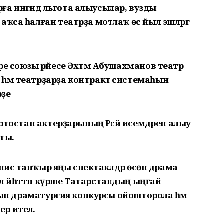
ырға ингәндә льгота алыусылар, вузды
аҡса һалған театрҙа мотлаҡ өс йыл эшләргә
ре союзы рәйесе Әхтәм Абушахманов театр
һәм театрҙарҙа контракт системаһын
рҙе
ортостан актерҙарының Рәсәй исемдәрен алыу
ты.
 нисә тапҡыр яңы спектаклдәр өсөн драма
. Был йәһәттән күрше Татарстандың ыңғай
айын драматургия конкурсы ойошторола һәм
р ителә.