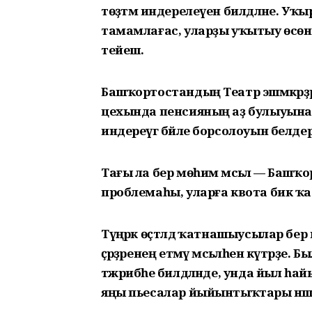
төҙәтмә индерелеүен билдәләне. Уҡ
тамамлағас, уларҙы уҡытыу өсөн 
тейеш.
Башҡортостандың Театр эшмәкәрҙә
цехында пенсияның аҙ булыуына 
индереүгә бәйле борсолоуын белде
Тағы ла бер мөһим мәсьәлә — Башҡ
проблемаһы, уларға квота бик ҡа
Түңәрәк өҫтәлдә ҡатнашыусылар бер
әҫәрҙәренең етмәү мәсьәләһен күтәрҙе
тәжрибәһе билдәләнде, унда йыл һ
яңы пьесалар йыйынтыҡтары нәше