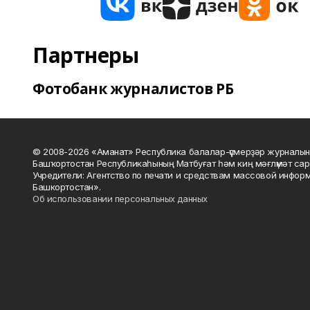
Партнеры
Фотобанк журналистов РБ
© 2008-2026 «Аманат» Республика балалар-үҫмерҙәр журналын
Башҡортостан Республикаһының Матбуғат һәм киң мәғлүмәт сар
Учредители: Агентство по печати и средствам массовой инфор
Башкортостан».
Об использовании персональных данных