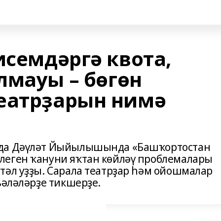
исемдәргә квота,
лмауы – бөгөн
еатрҙарын нимә
нда Дәүләт Йыйылышында «Башҡортостан
леген ҡануни яҡтан көйләү проблемалары
тәл уҙҙы. Сарала театрҙар һәм ойошмалар
ьәләләрҙе тикшерҙе.