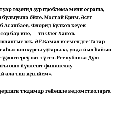
уар төҙөгәндә ҙур проблема менән осраша,
улыуына бәйле. Мостай Кәрим, Әсғәт
б Асанбаев, Флорид Бүләков кеүек
ор бар ине, — ти Олег Ханов. —
ашланғыс юҡ. Ә Ғ.Камал исемендәге Татар
саһы» конкурсы уҙғарыла, унда йыл һайын
үҙләштереү оят түгел. Республика Дәүләт
ғы ошо йүнәлештә финанслау
ала тип иҫәпләйем».
әҙерләнгән тәҡдимдәр тейешле ведомстволарға