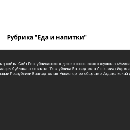
Рубрика "Еда и напитки"
ың сайты. Сайт Республиканского детско-юношеского журнала «Аман
алары буйынса агентлығы; "Республика Башкортостан" нәшриәт йорто а
мации Республики Башкортостан; Акционерное общество Издательский