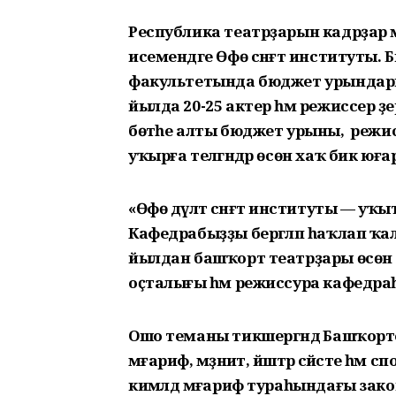
Республика театрҙарын кадрҙар ме
исемендәге Өфө сәнғәт институты.
факультетында бюджет урындары һ
йылда 20-25 актер һәм режиссер әҙ
бөтәһе алты бюджет урыны, ә режис
уҡырға теләгәндәр өсөн хаҡ бик юғ
«Өфө дәүләт сәнғәт институты — уҡы
Кафедрабыҙҙы бергәләп һаҡлап ҡалырғ
йылдан башҡорт театрҙары өсөн 
оҫталығы һәм режиссура кафедра
Ошо теманы тикшергәндә Башҡор
мәғариф, мәҙәниәт, йәштәр сәйәсәте һ
кимәлдә мәғариф тураһындағы зако