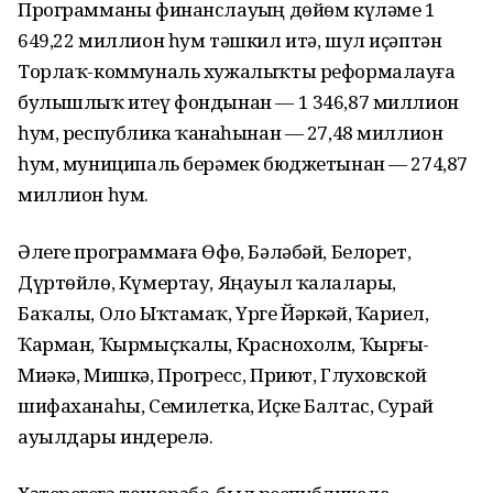
Программаны финанслауҙың дөйөм күләме 1
649,22 миллион һум тәшкил итә, шул иҫәптән
Торлаҡ-коммуналь хужалыҡты реформалауға
булышлыҡ итеү фондынан — 1 346,87 миллион
һум, республика ҡаҙнаһынан — 27,48 миллион
һум, муниципаль берәмек бюджетынан — 274,87
миллион һум.
Әлеге программаға Өфө, Бәләбәй, Белорет,
Дүртөйлө, Күмертау, Яңауыл ҡалалары,
Баҡалы, Оло Ыҡтамаҡ, Үрге Йәркәй, Ҡариҙел,
Ҡарман, Ҡырмыҫҡалы, Краснохолм, Ҡырғыҙ-
Миәкә, Мишкә, Прогресс, Приют, Глуховской
шифаханаһы, Семилетка, Иҫке Балтас, Сурай
ауылдары индерелә.