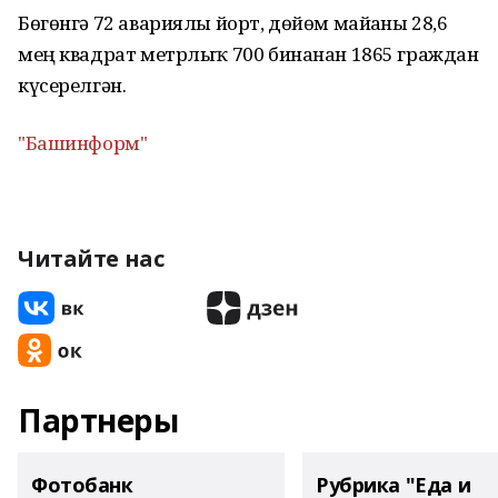
Бөгөнгә 72 авариялы йорт, дөйөм майҙаны 28,6
мең квадрат метрлыҡ 700 бинанан 1865 граждан
күсерелгән.
"Башинформ"
Читайте нас
Партнеры
Фотобанк
Рубрика "Еда и