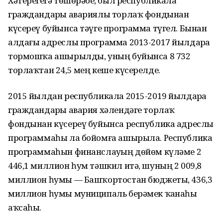
Хәтерегеҙгә төшөрәбеҙ, был республикала
граждандарҙы авариялы торлаҡ фондынан
күсереү буйынса тәүге программа түгел. Бынан
алдағы адреслы программа 2013-2017 йылдарҙа
тормошҡа ашырылды, уның буйынса 8 732
торлаҡтан 24,5 мең кеше күсерелде.
2015 йылдан республикала 2015-2019 йылдарҙа
граждандарҙы авария хәлендәге торлаҡ
фондынан күсереү буйынса республика адреслы
программаһы ла бойомға ашырыла. Республика
программаһын финанслауҙың дөйөм күләме 2
446,1 миллион һум тәшкил итә, шуның 2 009,8
миллион һумы — Башҡортостан бюджеты, 436,3
миллион һумы муниципаль берәмек ҡаҙнаһы
аҡсаһы.