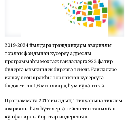
2019-2024 йылдарҙа граждандарҙы авариялы
торлаҡ фондынан күсереү адреслы
программаһы мохтаж ғаиләләргә 923 фатир
бүлергә мөмкинлек бирергә тейеш. Ғаиләләрҙе
йәшәү өсөн яраҡһыҙ торлаҡтан күсереүгә
бюджеттан 1,6 миллиард һум йүнәлтелә.
Программаға 2017 йылдың 1 ғинуарына тиклем
авариялы һәм һүтелергә тейеш тип танылған
күп фатирлы йорттар индерелгән.