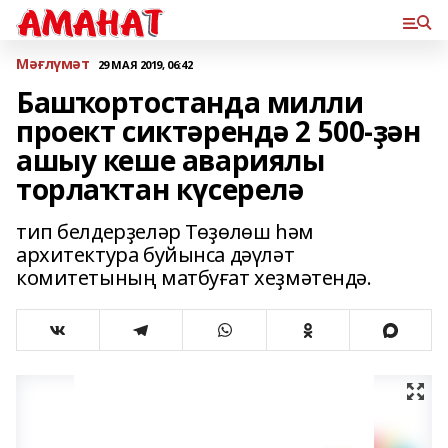
Мәғлүмәт
29 МАЯ 2019, 06:42
Башҡортостанда милли
проект сиктәрендә 2 500-ҙән
ашыу кеше авариялы
торлаҡтан күсерелә
тип белдерҙеләр Төҙөлөш һәм
архитектура буйынса дәүләт
комитетының матбуғат хеҙмәтендә.