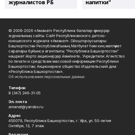
журналистов РБ
напитки"
© 2008-2026 «Аманат» Республика балалар-үҫмерҙәр
журналының сайты. Сайт Республиканского детско-
юношеского журнала «Аманат». Ойоштороусылары:
Башҡортостан Республикаһының Матбуғат һәм киң мәғлүмәт
саралары буйынса агентлығы; "Республика Башкортостан"
нәшриәт йорто акционерҙар йәмғиәте.. Учредители: Агентство
по печати и средствам массовой информации Республики
Башкортостан; Акционерное общество Издательский дом
«Республика Башкортостан».
Об использовании персональных данных
Телефон
8 (347) 246-31-05
Эл. почта
amanat@yandex.ru
Адрес
450079, Республика Башкортостан, г. Уфа, ул. 50-летия
Октября, 13, 7 этаж
Редакция