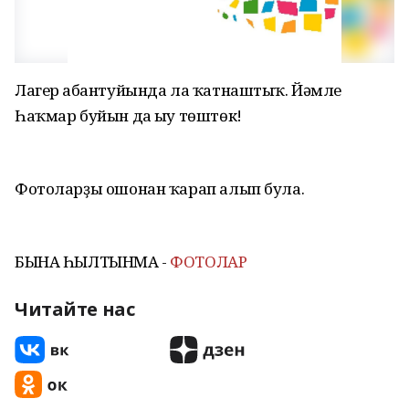
Лагер һабантуйында ла ҡатнаштыҡ. Йәмле
Һаҡмар буйын да һыу төштөк!
Фотоларҙы ошонан ҡарап алып була.
БЫНА ҺЫЛТЫНМА -
ФОТОЛАР
Читайте нас