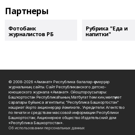
Партнеры
Фотобанк
Рубрика "Еда и
журналистов РБ
напитки"
© 2008-2026 «Аманат» Республика балалар-үҫмерҙәр
журналының сайты. Сайт Республиканского детско-
юношеского журнала «Аманат». Ойоштороусылары:
Башҡортостан Республикаһының Матбуғат һәм киң мәғлүмәт
саралары буйынса агентлығы; "Республика Башкортостан"
нәшриәт йорто акционерҙар йәмғиәте.. Учредители: Агентство
по печати и средствам массовой информации Республики
Башкортостан; Акционерное общество Издательский дом
«Республика Башкортостан».
Об использовании персональных данных