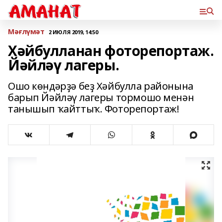
Мәғлүмәт
2 ИЮЛЯ 2019, 14:50
Хәйбулланан фоторепортаж.
Йәйләү лагеры.
Ошо көндәрҙә беҙ Хәйбулла районына
барып Йәйләү лагеры тормошо менән
танышып ҡайттыҡ. Фоторепортаж!