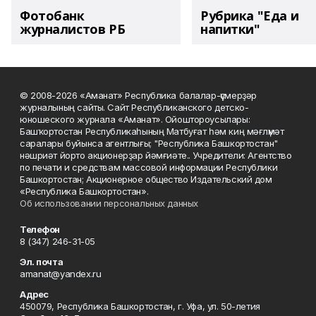
Фотобанк
Рубрика "Еда и
журналистов РБ
напитки"
© 2008-2026 «Аманат» Республика балалар-үҫмерҙәр
журналының сайты. Сайт Республиканского детско-
юношеского журнала «Аманат». Ойоштороусылары:
Башҡортостан Республикаһының Матбуғат һәм киң мәғлүмәт
саралары буйынса агентлығы; "Республика Башкортостан"
нәшриәт йорто акционерҙар йәмғиәте.. Учредители: Агентство
по печати и средствам массовой информации Республики
Башкортостан; Акционерное общество Издательский дом
«Республика Башкортостан».
Об использовании персональных данных
Телефон
8 (347) 246-31-05
Эл. почта
amanat@yandex.ru
Адрес
450079, Республика Башкортостан, г. Уфа, ул. 50-летия