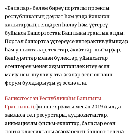
«Балалар» белем биреү порталы проекты
республиканың дәүләт һәм унда йәшәгән
халыҡтарҙың телдәрен һаҡлау һәм үҫтереү
буйынса Башҡортостан Башлығы грантын алды.
Портал башҡортса үҫтереүсе интерактив уйындар
һәм ҡушымталар, текстар, әкиәттәр, шиғырҙар,
йәнһүрәттәр менән бүлектәр, уйынсыҡтар
етештереү менән хеҙмәттәшлек итеү өсөн
майҙансыҡ, шулай уҡ ата-әсәләр өсөн онлайн-
форум булдырыуҙы үҙ эсенә ала.
Башҡортостан Республикаһы Башлығы
Грантының
финанс ярҙамы менән 2019 йылда
заманса тел ресурстары, аудиокитаптар,
анимациялы фильм-әкиәттәр, балалар өсөн
донъя классиктары әҫәрҙәренең башҡорт теленә