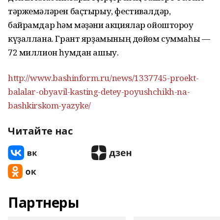
тәржемәләрен баҫтырыу, фестивалдәр,
байрамдар һәм мәҙәни акциялар ойоштороу
күҙаллана. Грант ярҙамының дөйөм суммаһы —
72 миллион һумдан ашыу.
http://www.bashinform.ru/news/1337745-proekt-
balalar-obyavil-kasting-detey-poyushchikh-na-
bashkirskom-yazyke/
Читайте нас
Партнеры