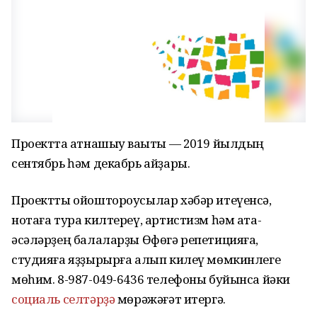
Проектта ҡатнашыу ваҡыты — 2019 йылдың
сентябрь һәм декабрь айҙары.
Проектты ойоштороусылар хәбәр итеүенсә,
нотаға тура килтереү, артистизм һәм ата-
әсәләрҙең балаларҙы Өфөгә репетицияға,
студияға яҙҙырырға алып килеү мөмкинлеге
мөһим. 8-987-049-6436 телефоны буйынса йәки
социаль селтәрҙә
мөрәжәғәт итергә.