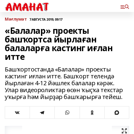
Мәғлүмәт
7 АВГУСТА 2019, 09:17
«Балалар» проекты
башҡортса йырлаған
балаларға кастинг иғлан
итте
Башҡортостанда «Балалар» проекты
кастинг иғлан итте. Башҡорт телендә
йырлаған 4-12 йәшлек балалар кәрәк.
Улар видеороликтар өсөн ҡыҫҡа текстар
уҡырға һәм йырҙар башҡарырға тейеш.