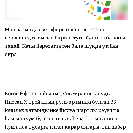
Май аҙағында светофорҙың йәшел төҫөнә
велосипедта сығып барған туғыҙ йәшлек баланы
тапай. Ҡаты йәрәхәттәрҙәң бала шунда уҡ йән
бирә.
Бөгөн Өфө ҡалаһының Совет районы суды
Ниссан Х-трейлдың руль артында булған 33
йәшлек ҡатынды ике йылға шартлы рәүештә
һәм мәрхүм булған ата-әсәһенә бер миллион
һум аҡса түләргә тигән ҡарар сығарҙы, тип хәбәр