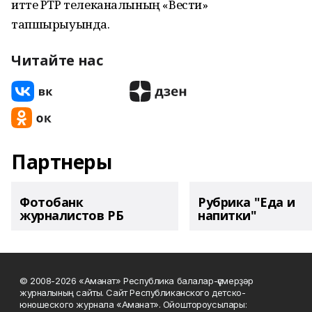
итте РТР телеканалының «Вести»
тапшырыуында.
Читайте нас
Партнеры
Фотобанк
Рубрика "Еда и
журналистов РБ
напитки"
© 2008-2026 «Аманат» Республика балалар-үҫмерҙәр
журналының сайты. Сайт Республиканского детско-
юношеского журнала «Аманат». Ойоштороусылары: