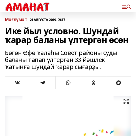
Мәғлүмәт
21 АВГУСТА 2019, 09:37
Ике йыл условно. Шундай
ҡарар баланы үлтергән өсөн
Бөгөн Өфө ҡалаһы Совет районы суды
баланы тапап үлтергән 33 йәшлек
ҡатынға шундай ҡарар сығарҙы.