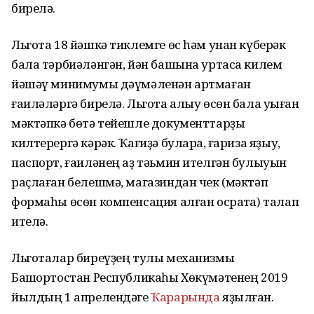
бирелә.
Льгота 18 йәшкә тиклемге өс һәм унан күберәк
бала тәрбиәләнгән, йән башына уртаса килем
йәшәү минимумы дәүмәленән артмаған
ғаиләләргә бирелә. Льгота алыу өсөн бала уҡыған
мәктәпкә бөтә тейешле документтарҙы
килтерергә кәрәк. Ҡағиҙә булараҡ, ғариза яҙыу,
паспорт, ғаиләнең аҙ тәьмин ителгән булыуын
раҫлаған белешмә, магазиндан чек (мәктәп
формаһы өсөн компенсация алған осраҡта) талап
ителә.
Льготалар биреүҙең тулы механизмы
Башҡортостан Республикаһы Хөкүмәтенең 2019
йылдың 1 апрелендәге
Ҡарарында
яҙылған.