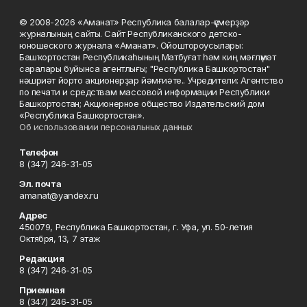
© 2008-2026 «Аманат» Республика балалар-үҫмерҙәр
журналының сайты. Сайт Республиканского детско-
юношеского журнала «Аманат». Ойоштороусылары:
Башҡортостан Республикаһының Матбуғат һәм киң мәғлүмәт
саралары буйынса агентлығы; "Республика Башкортостан"
нәшриәт йорто акционерҙар йәмғиәте.. Учредители: Агентство
по печати и средствам массовой информации Республики
Башкортостан; Акционерное общество Издательский дом
«Республика Башкортостан».
Об использовании персональных данных
Телефон
8 (347) 246-31-05
Эл. почта
amanat@yandex.ru
Адрес
450079, Республика Башкортостан, г. Уфа, ул. 50-летия
Октября, 13, 7 этаж
Редакция
8 (347) 246-31-05
Приемная
8 (347) 246-31-05