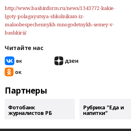
http://www.bashinform.ru/news/1343772-kakie-
lgoty-polagayutsya-shkolnikam-iz-
maloobespechennykh-mnogodetnykh-semey-v-
bashkirii/
Читайте нас
Партнеры
Фотобанк
Рубрика "Еда и
журналистов РБ
напитки"