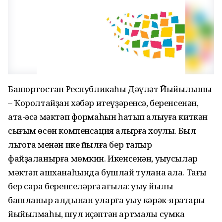
Башҡортостан Республикаһы Дәүләт Йыйылышы
– Ҡоролтайҙан хәбәр итеүҙәренсә, беренсенән,
ата-әсә мәктәп формаһын һатып алыуға киткән
сығым өсөн компенсация алырға хоҡуҡлы. Был
льгота менән ике йылға бер тапҡыр
файҙаланырға мөмкин. Икенсенән, уҡыусылар
мәктәп ашханаһында бушлай туҡлана ала. Тағы
бер сара беренселәргә ҡағыла: уҡыу йылы
башланыр алдынан уларға уҡыу кәрәк-яраҡтары
йыйылмаһы, шул иҫәптән артмаҡлы сумка