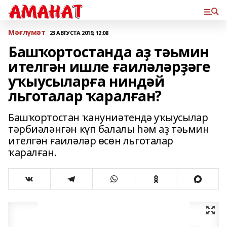
Мәғлүмәт
23 АВГУСТА 2019, 12:08
Башҡортостанда аҙ тәьмин
ителгән ишле ғаиләләрҙәге
уҡыусыларға ниндәй
льготалар ҡаралған?
Башҡортостан ҡануниәтендә уҡыусылар
тәрбиәләнгән күп балалы һәм аҙ тәьмин
ителгән ғаиләләр өсөн льготалар
ҡаралған.