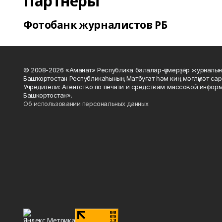
Партнеры
Фотобанк журналистов РБ
© 2008-2026 «Аманат» Республика балалар-үҫмерҙәр журналын
Башҡортостан Республикаһының Матбуғат һәм киң мәғлүмәт сар
Учредители: Агентство по печати и средствам массовой инфор
Башкортостан».
Об использовании персональных данных