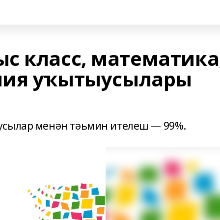
с класс, математика
мия уҡытыусылары
усылар менән тәьмин ителеш — 99%.