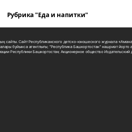
Рубрика "Еда и напитки"
ың сайты. Сайт Республиканского детско-юношеского журнала «Аман
алары буйынса агентлығы; "Республика Башкортостан" нәшриәт йорто а
мации Республики Башкортостан; Акционерное общество Издательский