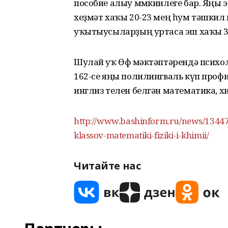
пособие алыу мөмкинлеге бар. Яңы
хеҙмәт хаҡы 20-23 мең һум тәшкил 
уҡытыусыларҙың уртаса эш хаҡы 35
Шулай уҡ Өфө мәктәптәрендә психол
162-се яңы полилингваль күп профи
инглиз телен белгән математика, 
http://www.bashinform.ru/news/13447
klassov-matematiki-fiziki-i-khimii/
Читайте нас