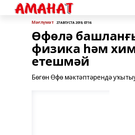
Мәғлүмәт
27 АВГУСТА 2019, 07:16
Өфөлә башланғы
физика һәм хи
етешмәй
Бөгөн Өфө мәктәптәрендә уҡыты