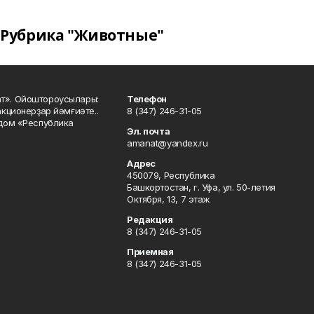
Рубрика "Животные"
ат». Ойоштороусылары:
Телефон
кционерҙар йәмғиәте..
8 (347) 246-31-05
 дом «Республика
Эл. почта
amanat@yandex.ru
Адрес
450079, Республика
Башкортостан, г. Уфа, ул. 50-летия
Октября, 13, 7 этаж
Редакция
8 (347) 246-31-05
Приемная
8 (347) 246-31-05