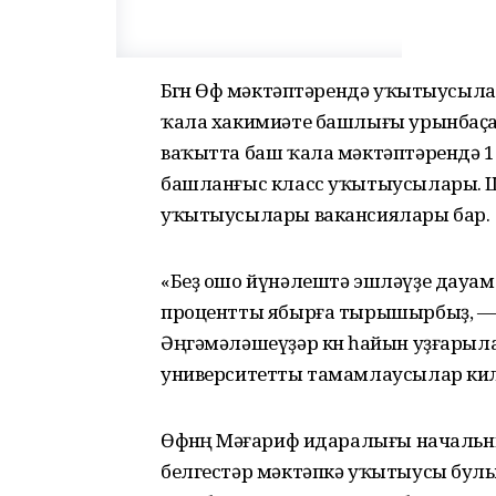
Бөгөн Өфө мәктәптәрендә уҡытыусыл
ҡала хакимиәте башлығы урынбаҫар
ваҡытта баш ҡала мәктәптәрендә 1
башланғыс класс уҡытыусылары. Ш
уҡытыусылары вакансиялары бар.
«Беҙ ошо йүнәлештә эшләүҙе дауам
процентты ябырға тырышырбыҙ, — т
Әңгәмәләшеүҙәр көн һайын уҙғарыла.
университетты тамамлаусылар кил
Өфөнөң Мәғариф идаралығы начальн
белгестәр мәктәпкә уҡытыусы булы