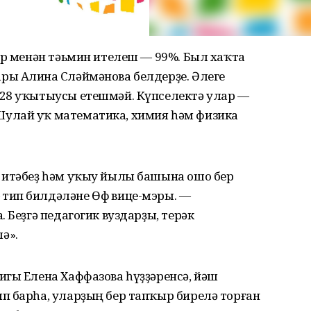
ар менән тәьмин ителеш — 99%. Был хаҡта
ы Алина Сөләймәнова белдерҙе. Әлеге
28 уҡытыусы етешмәй. Күпселектә улар —
улай уҡ математика, химия һәм физика
 итәбеҙ һәм уҡыу йылы башына ошо бер
ип билдәләне Өфө вице-мэры. —
 Беҙгә педагогик вуздарҙы, терәк
ә».
игы Елена Хаффазова һүҙҙәренсә, йәш
п барһа, уларҙың бер тапҡыр бирелә торған