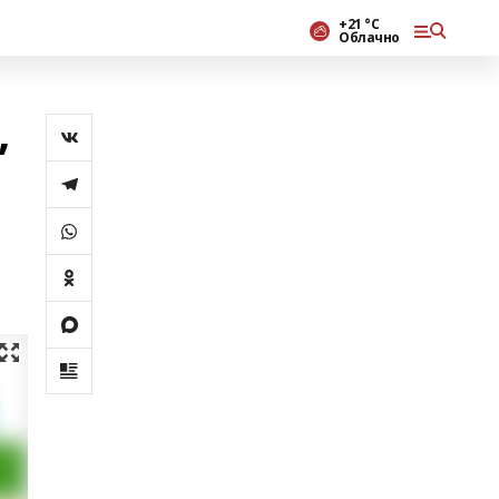
+21 °С
Облачно
,