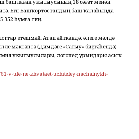
 эш башлаған уҡытыусының 18 сәғәт менән
итә. Бөгөн Башҡортостандың баш ҡалаһында
 352 һумға тиң.
огтар етешмәй. Атап әйткәндә, әлеге мәлдә
лле мәктәптә (Димдәге «Сағыу» биҫтәһендә)
химия уҡытыусылары, логопед урындары асыҡ.
61-v-ufe-ne-khvataet-uchiteley-nachalnykh-