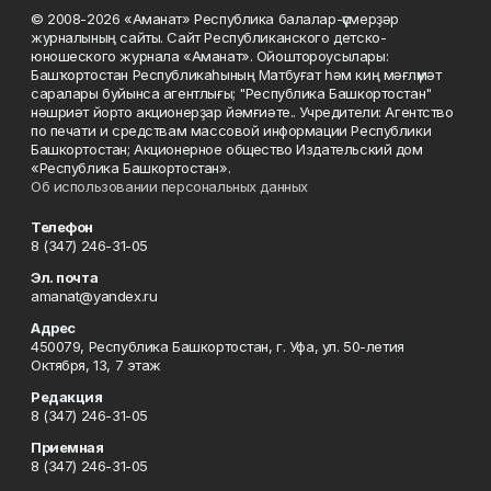
© 2008-2026 «Аманат» Республика балалар-үҫмерҙәр
журналының сайты. Сайт Республиканского детско-
юношеского журнала «Аманат». Ойоштороусылары:
Башҡортостан Республикаһының Матбуғат һәм киң мәғлүмәт
саралары буйынса агентлығы; "Республика Башкортостан"
нәшриәт йорто акционерҙар йәмғиәте.. Учредители: Агентство
по печати и средствам массовой информации Республики
Башкортостан; Акционерное общество Издательский дом
«Республика Башкортостан».
Об использовании персональных данных
Телефон
8 (347) 246-31-05
Эл. почта
amanat@yandex.ru
Адрес
450079, Республика Башкортостан, г. Уфа, ул. 50-летия
Октября, 13, 7 этаж
Редакция
8 (347) 246-31-05
Приемная
8 (347) 246-31-05