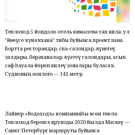
Теплоход 5 йондоҙло отель кимәленә тап килә, ул
"йөҙөүсе ҡунаҡхана" тибы буйынса проектлана.
Бортта ресторандар, спа-салондар, күнегеү
залдары, бөҙрәханалар, күҙәтеү салондары, асыҡ
саф һауала йөрөп килеү зоналары буласаҡ.
Судноның оҙонлоғо — 141 метр.
Лайнер «Водоходъ» компанияһы өсөн төҙөлә.
Теплоход беренсе круизды 2020 йылда Мәскәү —
Санкт-Петербург маршруты буйынса