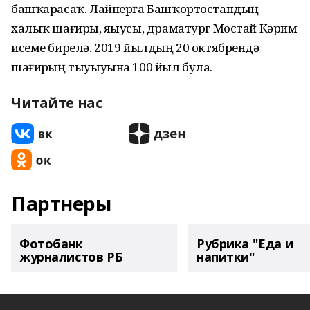
башҡарасаҡ. Лайнерға Башҡортостандың
халыҡ шағиры, яҙыусы, драматург Мостай Кәрим
исеме бирелә. 2019 йылдың 20 октябрендә
шағирҙың тыуыуына 100 йыл була.
Читайте нас
Партнеры
Фотобанк
Рубрика "Еда и
журналистов РБ
напитки"