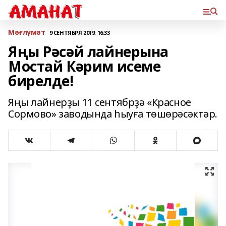
Мәғлүмәт
9 СЕНТЯБРЯ 2019, 16:33
Яңы Рәсәй лайнерына
Мостай Кәрим исеме
бирелде!
Яңы лайнерҙы 11 сентябрҙә «Красное
Сормово» заводында һыуға төшөрәсәктәр.