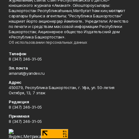
журналының сайты. Сайт Республиканского детско-
юношеского журнала «Аманат». Ойоштороусылары:
Башҡортостан Республикаһының Матбуғат һәм киң мәғлүмәт
саралары буйынса агентлығы; "Республика Башкортостан"
нәшриәт йорто акционерҙар йәмғиәте.. Учредители: Агентство
по печати и средствам массовой информации Республики
Башкортостан; Акционерное общество Издательский дом
«Республика Башкортостан».
Об использовании персональных данных
Телефон
8 (347) 246-31-05
Эл. почта
amanat@yandex.ru
Адрес
450079, Республика Башкортостан, г. Уфа, ул. 50-летия
Октября, 13, 7 этаж
Редакция
8 (347) 246-31-05
Приемная
8 (347) 246-31-05