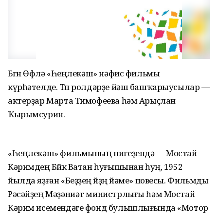
Бөгөн Өфөлә «Һеңлекәш» нәфис фильмы
күрһәтелде. Төп ролдәрҙе йәш башҡарыусылар —
актерҙар Марта Тимофеева һәм Арыҫлан
Ҡырымсурин.
«Һеңлекәш» фильмының нигеҙендә — Мостай
Кәримдең Бөйөк Ватан һуғышынан һуң, 1952
йылда яҙған «Беҙҙең өйҙөң йәме» повесы. Фильмды
Рәсәйҙең Мәҙәниәт министрлығы һәм Мостай
Кәрим исемендәге фонд булышлығында «Мотор