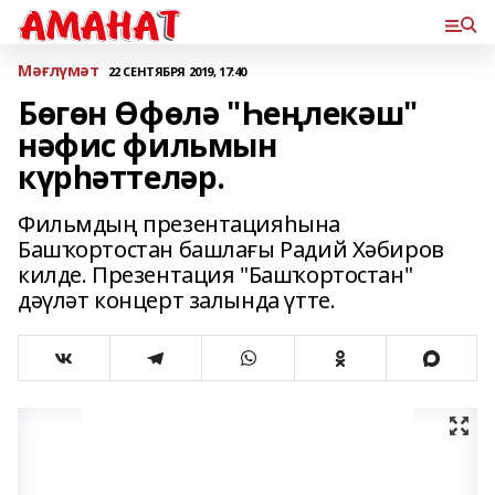
Мәғлүмәт
22 СЕНТЯБРЯ 2019, 17:40
Бөгөн Өфөлә "Һеңлекәш"
нәфис фильмын
күрһәттеләр.
Фильмдың презентацияһына
Башҡортостан башлағы Радий Хәбиров
килде. Презентация "Башҡортостан"
дәүләт концерт залында үтте.