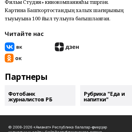
Фильм Студия» кинокомпанияһы төшөргән.
Картина Башҡортостандың халыҡ шағирының
тыуыуына 100 йыл тулыуға бағышланған.
Читайте нас
Партнеры
Фотобанк
Рубрика "Еда и
журналистов РБ
напитки"
© 2008-2026 «Аманат» Республика балалар-үҫмерҙәр