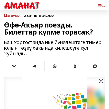
Мәғлүмәт
25 СЕНТЯБРЯ 2019, 06:54
Өфө-Аҡъяр поезды.
Билеттар күпме торасаҡ?
Башҡортостанда ике йүнәлештәге тимер
юлын төҙөү хаҡында килешеүгә кул
ҡуйылды.