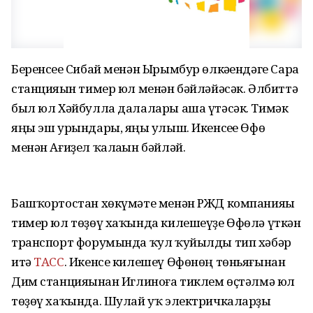
Беренсеһе Сибай менән Ырымбур өлкәһендәге Сара
станцияһын тимер юл менән бәйләйәсәк. Әлбиттә
был юл Хәйбулла далалары аша үтәсәк. Тимәк
яңы эш урындары, яңы һулыш. Икенсеһе Өфө
менән Ағиҙел ҡалаһын бәйләй.
Башҡортостан хөкүмәте менән РЖД компанияһы
тимер юл төҙөү хаҡында килешеүҙе Өфөлә үткән
транспорт форумында ҡул ҡуйылды тип хәбәр
итә
ТАСС
. Икенсе килешеү Өфөнөң төньяғынан
Дим станцияһынан Иглиноға тиклем өҫтәлмә юл
төҙөү хаҡында. Шулай уҡ электричкаларҙы