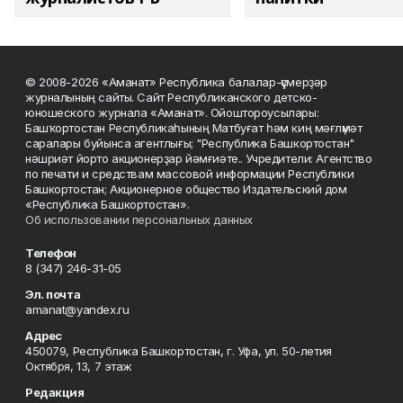
© 2008-2026 «Аманат» Республика балалар-үҫмерҙәр
журналының сайты. Сайт Республиканского детско-
юношеского журнала «Аманат». Ойоштороусылары:
Башҡортостан Республикаһының Матбуғат һәм киң мәғлүмәт
саралары буйынса агентлығы; "Республика Башкортостан"
нәшриәт йорто акционерҙар йәмғиәте.. Учредители: Агентство
по печати и средствам массовой информации Республики
Башкортостан; Акционерное общество Издательский дом
«Республика Башкортостан».
Об использовании персональных данных
Телефон
8 (347) 246-31-05
Эл. почта
amanat@yandex.ru
Адрес
450079, Республика Башкортостан, г. Уфа, ул. 50-летия
Октября, 13, 7 этаж
Редакция