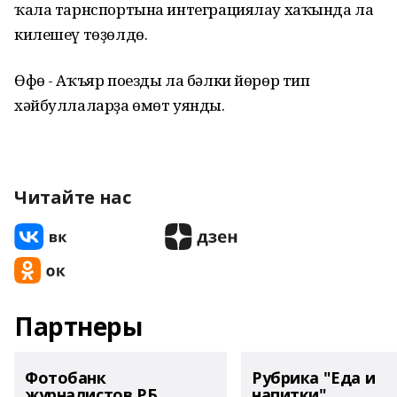
ҡала тарнспортына интеграциялау хаҡында ла
килешеү төҙөлдө.
Өфө - Аҡъяр поезды ла бәлки йөрөр тип
хәйбуллаларҙа өмөт уянды.
Читайте нас
Партнеры
Фотобанк
Рубрика "Еда и
журналистов РБ
напитки"