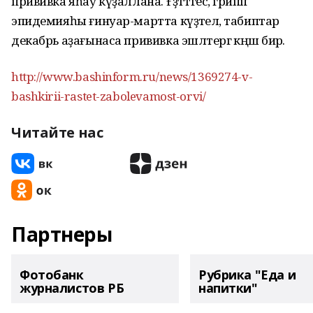
прививка яһау күҙаллана. Ғәҙәттәгесә, грипп
эпидемияһы ғинуар-мартта күҙәтелә, табиптар
декабрь аҙағынаса прививка эшләтергә кәңәш бирә.
http://www.bashinform.ru/news/1369274-v-
bashkirii-rastet-zabolevamost-orvi/
Читайте нас
Партнеры
Фотобанк
Рубрика "Еда и
журналистов РБ
напитки"