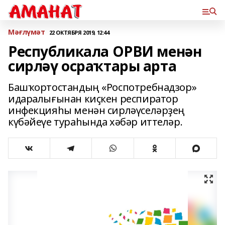
Мәғлүмәт
22 ОКТЯБРЯ 2019, 12:44
Республикала ОРВИ менән
сирләү осраҡтары арта
Башҡортостандың «Роспотребнадзор»
идаралығынан киҫкен респиратор
инфекцияһы менән сирләүселәрҙең
күбәйеүе тураһында хәбәр иттеләр.