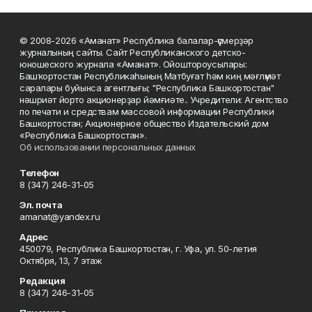
© 2008-2026 «Аманат» Республика балалар-үҫмерҙәр
журналының сайты. Сайт Республиканского детско-
юношеского журнала «Аманат». Ойоштороусылары:
Башҡортостан Республикаһының Матбуғат һәм киң мәғлүмәт
саралары буйынса агентлығы; "Республика Башкортостан"
нәшриәт йорто акционерҙар йәмғиәте.. Учредители: Агентство
по печати и средствам массовой информации Республики
Башкортостан; Акционерное общество Издательский дом
«Республика Башкортостан».
Об использовании персональных данных
Телефон
8 (347) 246-31-05
Эл. почта
amanat@yandex.ru
Адрес
450079, Республика Башкортостан, г. Уфа, ул. 50-летия
Октября, 13, 7 этаж
Редакция
8 (347) 246-31-05