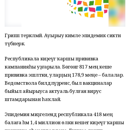
Грипп теркәлмәй. Ауырыу кимәле эпидемик сиктән
түбәнерәк.
Республикала киҙеүгә ҡаршы прививка
кампанияһы уҙғарыла. Бөгөнгә 817 мең кеше
прививка эшләткән, уларҙың 178,9 меңе – балалар.
Ведомствола билдәләүҙәренсә, был вакциналар
быйыл айырыуса актуаль булған вирус
штамдарынан һаҡлай.
Эпидемия миҙгелендә республикала 418 мең
балаға һәм 1,4 миллион өлкән кешегә киҙеүгә ҡаршы