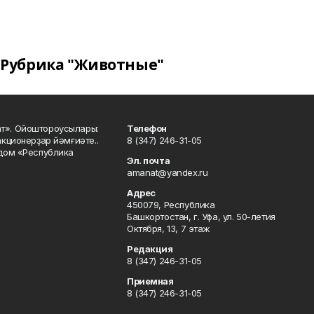
Рубрика "Животные"
ат». Ойоштороусылары:
Телефон
кционерҙар йәмғиәте..
8 (347) 246-31-05
 дом «Республика
Эл. почта
amanat@yandex.ru
Адрес
450079, Республика
Башкортостан, г. Уфа, ул. 50-летия
Октября, 13, 7 этаж
Редакция
8 (347) 246-31-05
Приемная
8 (347) 246-31-05