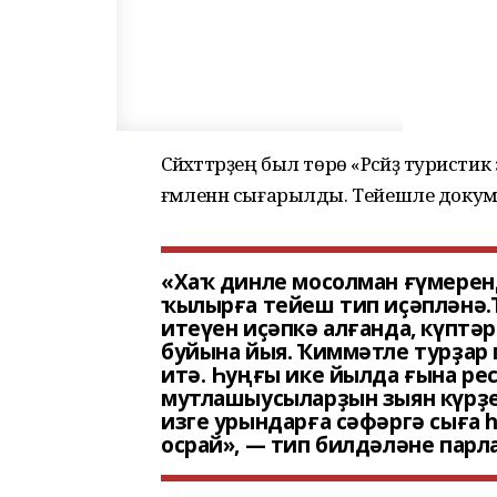
Сәйәхәттәрҙең был төрө «Рәсәйҙә турис
ғәмәленән сығарылды. Тейешле докумен
«Хаҡ динле мосолман ғүмерен
ҡылырға тейеш тип иҫәпләнә.
итеүен иҫәпкә алғанда, күптә
буйына йыя. Ҡиммәтле турҙар
итә. Һуңғы ике йылда ғына ре
мутлашыусыларҙын зыян күрҙе
изге урындарға сәфәргә сыға
осрай», — тип билдәләне парл