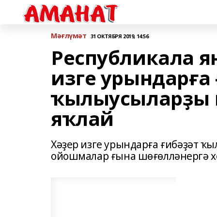
Мәғлүмәт
31 ОКТЯБРЯ 2019, 14:56
Республикала я
изге урындарға 
ҡылыусыларҙы 
яҡлай
Хәҙер изге урындарға ғибәҙәт ҡ
ойошмалар ғына шөғөлләнергә х