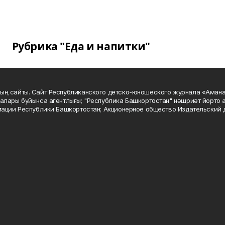
Рубрика "Еда и напитки"
ың сайты. Сайт Республиканского детско-юношеского журнала «Аман
алары буйынса агентлығы; "Республика Башкортостан" нәшриәт йорто а
мации Республики Башкортостан; Акционерное общество Издательский