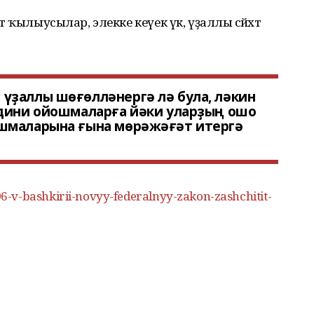
әт ҡылыусылар, элекке кеүек үк, үҙаллы сәйәхәт
үҙаллы шөғөлләнергә лә була, ләкин
 дини ойошмаларға йәки уларҙың ошо
шмаларына ғына мөрәжәғәт итергә
-v-bashkirii-novyy-federalnyy-zakon-zashchitit-