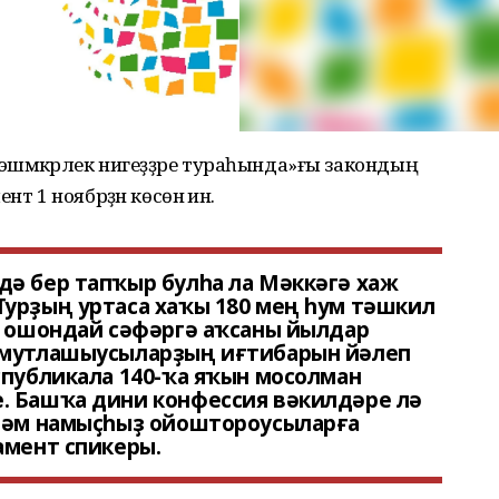
тик эшмәкәрлек нигеҙҙәре тураһында»ғы закондың
т 1 ноябрҙән көсөнә инә.
дә бер тапҡыр булһа ла Мәккәгә хаж
Турҙың уртаса хаҡы 180 мең һум тәшкил
р ошондай сәфәргә аҡсаны йылдар
 мутлашыусыларҙың иғтибарын йәлеп
спубликала 140-ҡа яҡын мосолман
. Башҡа дини конфессия вәкилдәре лә
 һәм намыҫһыҙ ойоштороусыларға
амент спикеры.