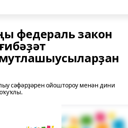
ңы федераль закон
ғибәҙәт
мутлашыусыларҙан
ылыу сәфәрҙәрен ойоштороу менән дини
оҡуҡлы.