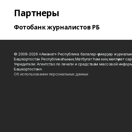
Партнеры
Фотобанк журналистов РБ
© 2008-2026 «Аманат» Республика балалар-үҫмерҙәр журналын
Башҡортостан Республикаһының Матбуғат һәм киң мәғлүмәт сар
Учредители: Агентство по печати и средствам массовой инфор
Башкортостан».
Об использовании персональных данных