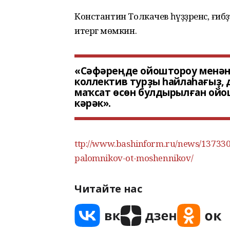
Константин Толкачев һүҙҙәренсә, ғибәҙ
итергә мөмкин.
«Сәфәреңде ойоштороу менән 
коллектив турҙы һайлаһағыҙ,
маҡсат өсөн булдырылған ойо
кәрәк».
ttp://www.bashinform.ru/news/1373306
palomnikov-ot-moshennikov/
Читайте нас