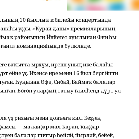
аналының 10 йыллыҡ юбилейы концертында
анаһы уҙҙы. «Ҡурай даны» премияларының
Баймаҡ районының Йәнйегет ауылынан Фәниә һәм
аилә» номинацияһында бүләкләнде.
 әлеге ваҡытта мәрхүм, иренән уның ике балаһы
т ейәне үҫә. Икенсе ире менән 16 йыл бергә йәшәгән
ыуған. Һуңынан Өфө, Сибай, Баймаҡ балалар
лынған. Бөгөн уларҙың татыу ғаиләһендә дүрт ул
ала үҙ ризығы менән донъяға килә. Беҙҙең
рҙамсы — малайҙар мал ҡарай, ҡыҙҙар
Өҫтәүенә балалар шиғыр һөйләй, йырлай, бейей,