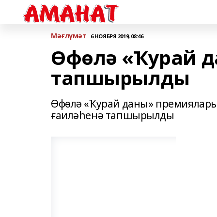
Мәғлүмәт
6 НОЯБРЯ 2019, 08:46
Өфөлә «Ҡурай 
тапшырылды
Өфөлә «Ҡурай даны» премиялары
ғаиләһенә тапшырылды