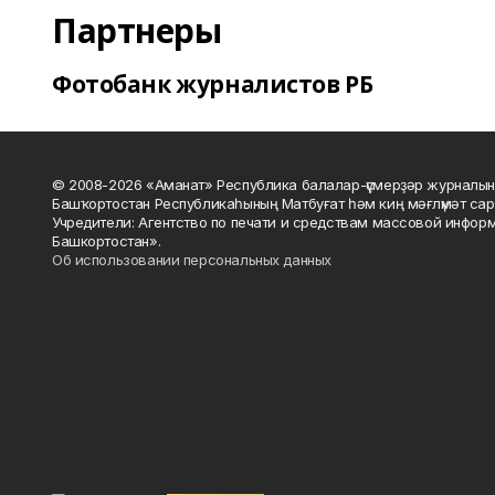
Партнеры
Фотобанк журналистов РБ
© 2008-2026 «Аманат» Республика балалар-үҫмерҙәр журналын
Башҡортостан Республикаһының Матбуғат һәм киң мәғлүмәт сар
Учредители: Агентство по печати и средствам массовой инфор
Башкортостан».
Об использовании персональных данных