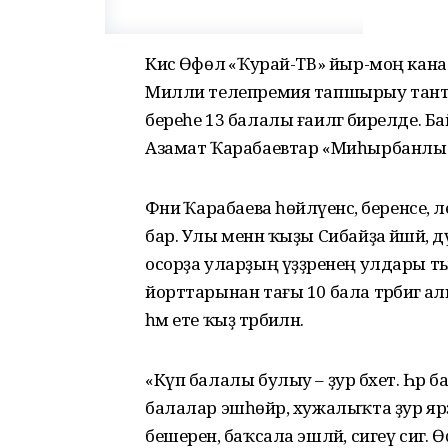
Кисә Өфөлә «Ҡурай-ТВ» йыр-моң к
Милли телепремия тапшырыу тант
береһе 13 балалы ғаиләгә бирелде. 
Азамат Ҡарабаевтар «Миһырбанлы ғ
Фәниә Ҡарабаева һөйләүенсә, беренсе,
бар. Улы менән ҡыҙы Сибайҙа йәшәй, дүр
осорҙа уларҙың үҙҙәренең улдары т
йорттарынан тағы 10 бала тәрбиәгә а
һәм ете ҡыҙ тәрбиәләнә.
«Күп балалы булыу – ҙур бәхет. Һәр б
балалар эшһөйәр, хужалыҡта ҙур я
бешеренә, баҡсала эшләй, сигеү сигә. 