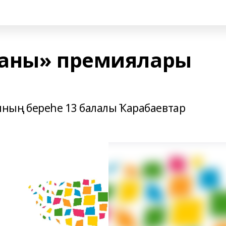
даны» премиялары
ның береһе 13 балалы Ҡарабаевтар