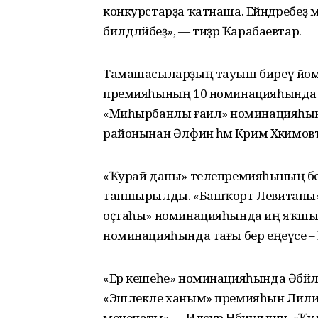
конкурстарҙа ҡатнаша. Ейәндәребеҙ ме
билдәләйбеҙ», — тиҙәр Ҡарабаевтар.
Тамашасыларҙың тауыш биреү йом
премияһының 10 номинацияһында 
«Миһырбанлы ғаилә» номинацияһынд
районынан Әлфинә һәм Кәрим Хәкимов
«Ҡурай даны» телепремияһының береһ
тапшырылды. «Башҡорт Левитаны»,
оҫтаһы» номинацияһында иң яҡшыһ
номинацияһында тағы бер еңеүсе – Рә
«Ер кешеһе» номинацияһында Әбйәл
«Эшлекле ханым» премияһын Лилиә С
меценаты» — Илсур Нәбиуллин, «Ҡул