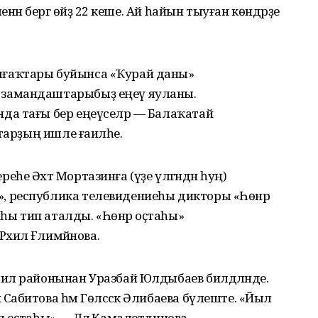
нән бергә өйҙә 22 кеше. Ай һайын тыуған көндәрҙе
ғаҡтары буйынса «Ҡурай даны»
замандаштарыбыҙ еңеү яуланы.
а тағы бер еңеүселәр — Балаҡатай
тарҙың ишле ғаиләһе.
е Әхәт Мортазинға (үҙе үлгәндән һуң)
 республика телевидениеһы дикторы «Һөнәр
ы тип аталды. «Һөнәр оҫтаһы»
хилә Ғәлимйәнова.
ил районынан Уразбай Юлдыбаев билдәләнде.
абитова һәм Гөлсәсәк Әлибаева бүлеште. «Йыл
 оҫтаһы» — Ләлә Камалетдинова.