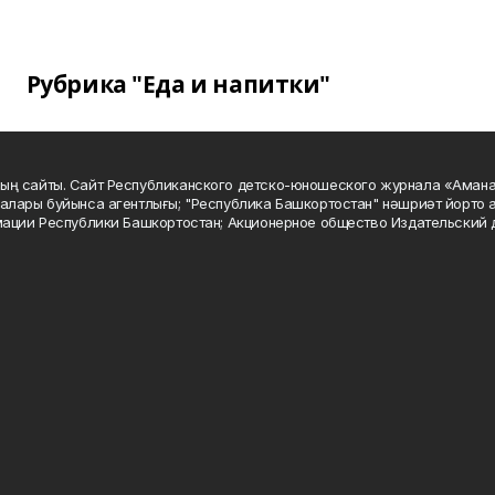
Рубрика "Еда и напитки"
ың сайты. Сайт Республиканского детско-юношеского журнала «Аман
алары буйынса агентлығы; "Республика Башкортостан" нәшриәт йорто а
мации Республики Башкортостан; Акционерное общество Издательский