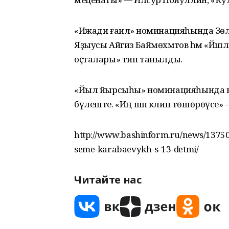
«Ижади ғаилә» номинацияһында Зөлфи
Яҙыусы Айгиз Баймөхәмәтов һәм «Йәш
оҫталары» тип танылды.
«Йыл йырсыһы» номинацияһында наг
бүлеште. «Иң шәп клип төшөрөүсе» 
http://www.bashinform.ru/news/137502
seme-karabaevykh-s-13-detmi/
Читайте нас