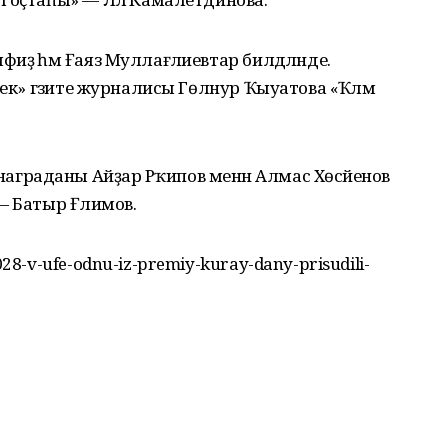
ҙә һәм Ғаяз Муллағәлиевтар билдәләнде.
лек» гәзите журналисы Гөлнур Ҡыуатова «Ҡәләм
раданы Айҙар Рәҡипов менән Алмас Хөсәйенов
— Батыр Ғәлимов.
8-v-ufe-odnu-iz-premiy-kuray-dany-prisudili-