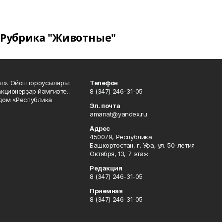
Рубрика "Животные"
ат». Ойоштороусылары:
Телефон
кционерҙар йәмғиәте..
8 (347) 246-31-05
 дом «Республика
Эл. почта
amanat@yandex.ru
Адрес
450079, Республика
Башкортостан, г. Уфа, ул. 50-летия
Октября, 13, 7 этаж
Редакция
8 (347) 246-31-05
Приемная
8 (347) 246-31-05