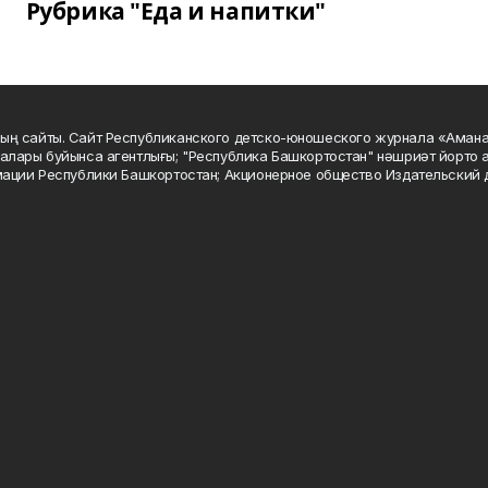
Рубрика "Еда и напитки"
ың сайты. Сайт Республиканского детско-юношеского журнала «Аман
алары буйынса агентлығы; "Республика Башкортостан" нәшриәт йорто а
мации Республики Башкортостан; Акционерное общество Издательский