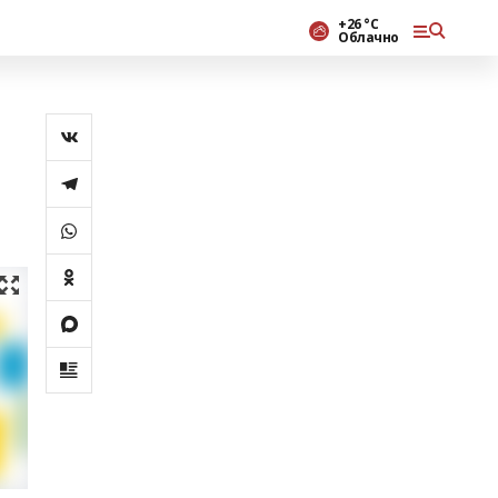
+26 °С
Облачно
н