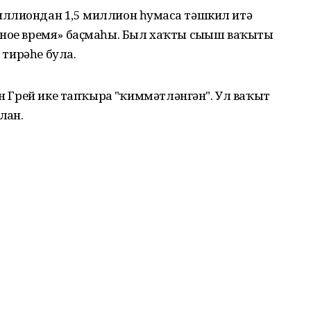
ллиондан 1,5 миллион һумғаса тәшкил итә
ьное время» баҫмаһы. Был хаҡты сығыш ваҡыты
т тирәһе була.
ин Грей ике тапҡырға "ҡиммәтләнгән". Ул ваҡыт
ған.