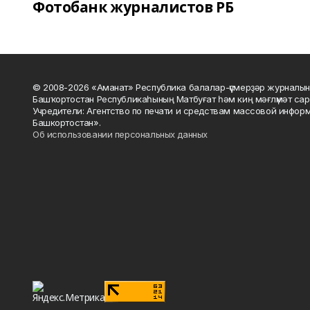
Фотобанк журналистов РБ
© 2008-2026 «Аманат» Республика балалар-үҫмерҙәр журналын
Башҡортостан Республикаһының Матбуғат һәм киң мәғлүмәт сар
Учредители: Агентство по печати и средствам массовой инфор
Башкортостан».
Об использовании персональных данных