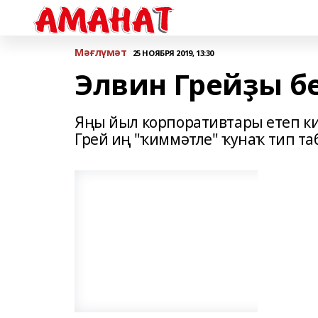
Мәғлүмәт
25 НОЯБРЯ 2019, 13:30
Элвин Грейҙы б
Яңы йыл корпоративтары етеп ки
Грей иң "ҡиммәтле" ҡунаҡ тип та