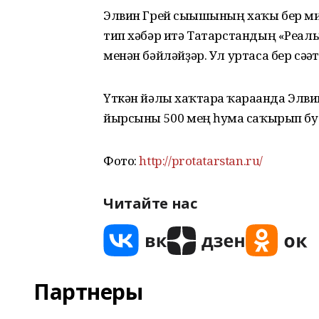
Элвин Грей сығышының хаҡы бер ми
тип хәбәр итә Татарстандың «Реал
менән бәйләйҙәр. Ул уртаса бер сәғә
Үткән йәлғы хаҡтарға ҡарағанда Элв
йырсыны 500 мең һумға саҡырып бул
Фото:
http://protatarstan.ru/
Читайте нас
Партнеры