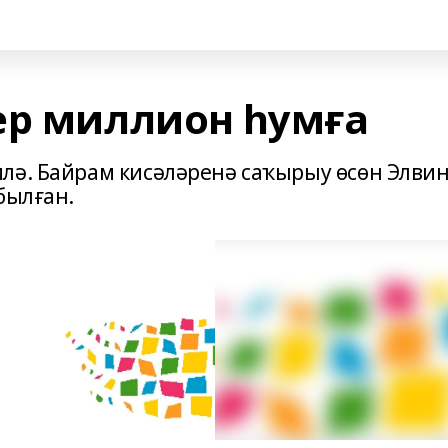
ер миллион һумға
лә. Байрам кисәләренә саҡырыу өсөн Элви
былған.