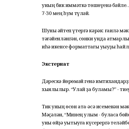
уның бик ҡиммәткә төшөүенә бәйле.
7-30 мең һум түләй.
Шуны әйтеп үтергә кәрәк: ғаилә м
тәғәйен­ләнгән, сөнки унда ҡатмарл
иһә икенсе форматтағы уҡыуҙы һайл
Экстернат
Дәрескә йөрөмәй генә имтихандарҙ
хыялылыр. “Улай ҙа бу­ламы?” - тие
Тик уның өсөн ата-әсә исеменән мә
Мәҫәлән, “Минең улым - буласаҡ бөйө
уны өйҙә уҡытыуға күсерергә теләйб