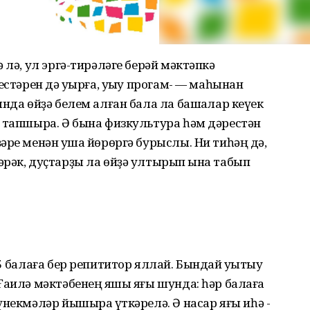
лә, ул эр­гә-тирәләге берәй мәктәпкә
естәрен дә уҡырға, уҡыу прогам- — маһынан
н­да өйҙә белем алған бала ла башҡалар кеүек
н тапшыра. Ә бына физкультура һәм дәрестән
әре менән ҡуша йөрөргә бурыслы. Ни тиһәң дә,
рәк, дуҫтарҙы ла өйҙә ултырып ҡына табып
5 балаға бер репититор яллай. Бындай уҡытыу
Ғаилә мәктәбенең яҡшы яғы шунда: һәр балаға
үнекмәләр йышыраҡ үткәрелә. Ә насар яғы иһә -