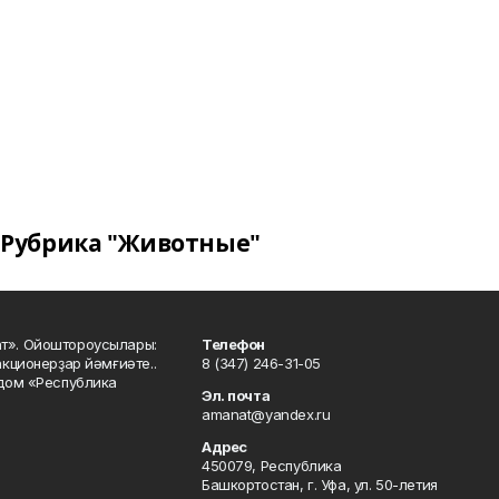
Рубрика "Животные"
ат». Ойоштороусылары:
Телефон
кционерҙар йәмғиәте..
8 (347) 246-31-05
 дом «Республика
Эл. почта
amanat@yandex.ru
Адрес
450079, Республика
Башкортостан, г. Уфа, ул. 50-летия