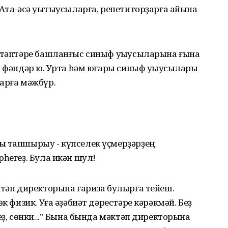
 Ата-әсә уҡытыусыларға, репетиторҙарға айына
әктәптәре башланғыс синыф уҡыусыларына ғына
ы фәндәр юҡ. Урта һәм юғары синыф уҡыусылары
арға мәжбүр.
ы тапшырыу - күпселек үҫмерҙәрҙең
рһегеҙ. Була икән шул!
ктәп дирек­торына ғариза булырға тейеш.
к физик. Уға әҙәбиәт дәрес­тәре кәрәкмәй. Беҙ
еҙ, сөнки...” Бына бында мәктәп директо­рына