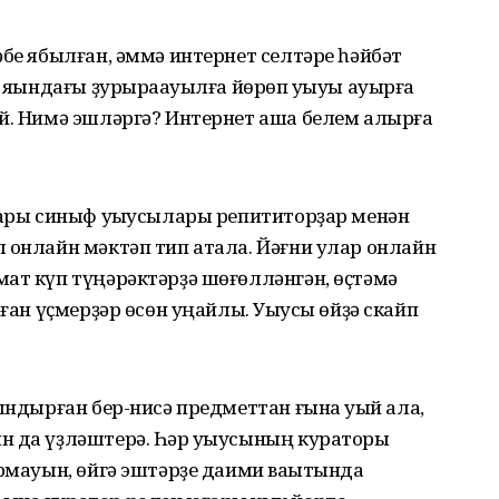
әбе ябылған, әммә интернет селтәре һәйбәт
а яҡындағы ҙурыраҡауылға йөрөп уҡыуы ауырға
й. Нимә эшләргә? Интернет аша белем алыр­ға
юғары синыф уҡыусылары репититорҙар менән
л онлайн мәктәп тип атала. Йәғни улар онлайн
ат күп түңәрәктәрҙә шөғөлләнгән, өҫтәмә
аған үҫмерҙәр өсөн уңайлы. Уҡыусы өйҙә скайп
ындыр­ған бер-нисә предметтан ғына уҡый ала,
н да үҙләштерә. Һәр уҡыусының кураторы
ырмауын, өйгә эштәрҙе даими ваҡытында