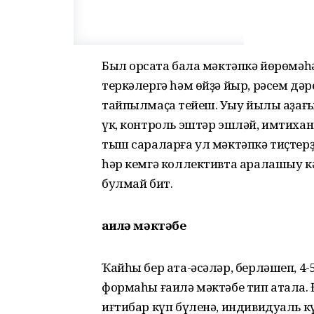
Был орсаҡта бала мәктәпкә йөрөмәһә 
теркәлергә һәм өйҙә йыр, рәсем дәр
тайпылмаҫҡа тейеш. Уҡыу йылы аҙағы
үк, контроль эштәр эшләй, имтиха
тыш сараларға ул мәк­тәпкә тиҫтерҙ
һәр кемгә коллективта аралашыу кә
булмай бит.
Ғаилә мәктәбе
Ҡайһы бер ата-әсәләр, берләшеп, 4-
формаһы ғаилә мәктәбе тип атала. 
иғтибар күп бүленә, индивиду­аль к