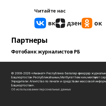
Читайте нас
Партнеры
Фотобанк журналистов РБ
© 2008-2026 «Аманат» Республика балалар-үҫмерҙәр журналын
Башҡортостан Республикаһының Матбуғат һәм киң мәғлүмәт сар
Учредители: Агентство по печати и средствам массовой инфор
Башкортостан».
Об использовании персональных данных