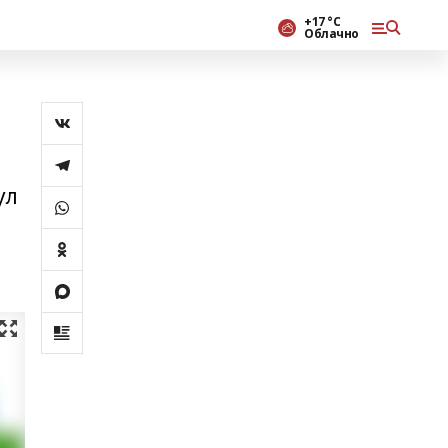
+17 °С
Облачно
ул