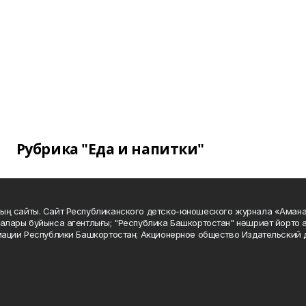
Рубрика "Еда и напитки"
ың сайты. Сайт Республиканского детско-юношеского журнала «Аман
алары буйынса агентлығы; "Республика Башкортостан" нәшриәт йорто а
мации Республики Башкортостан; Акционерное общество Издательский