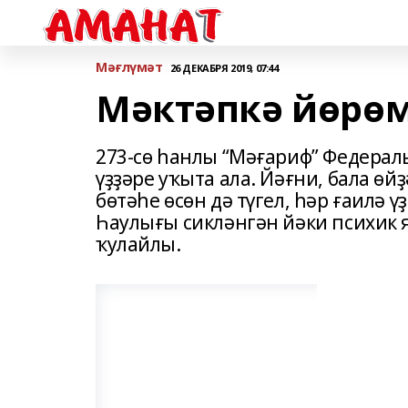
Мәғлүмәт
26 ДЕКАБРЯ 2019, 07:44
Мәктәпкә йөрөм
273-сө һанлы “Мәғариф” Федераль
үҙҙәре уҡыта ала. Йәғни, бала өй
бөтәһе өсөн дә түгел, һәр ғаилә 
Һаулығы сикләнгән йәки психик я
ҡулайлы.