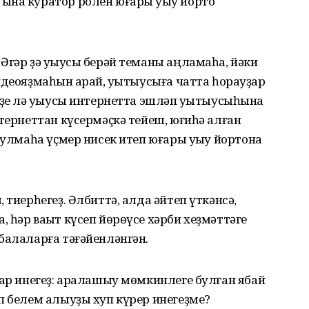
ына куратор ролен юғары уҡыу йорто
Әгәр ҙә уҡыусы берәй теманы аңламаһа, йәки
идеояҙмаһын ҡарай, уҡытыусыға чатта һорауҙар
рҙе лә уҡыусы интернетта эшләп уҡытыусыһына
нтернеттан күсермәҫкә тейеш, юғиһә алған
булмаһа үҫмер нисек итеп юғары уҡыу йортона
 тиерһегеҙ. Әлбиттә, алда әйтеп үткәнсә,
 һәр ваҡыт күсеп йөрөүсе хәрби хеҙмәттәге
балаларға тәғәйенләнгән.
лар инегеҙ: аралашыу мөмкинлеге булған ябай
п белем алыуҙы хуп күрер инегеҙме?