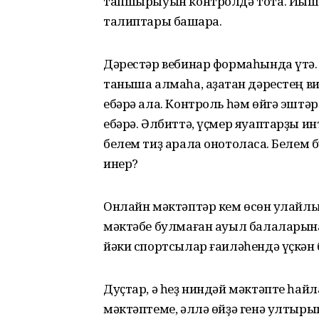
тапшырыуын контролдә тота. Йыш ҡ
талиптары башҡара.
Дәрестәр вебинар формаһында үтә. 
таныша алмаһа, аҙаҡтан дәрестең в
ебәрә ала. Контроль һәм өйгә эштә
ебәрә. Әлбиттә, үҫмер яуаптарҙы и
белем тиҙ арала онотоласаҡ. Белем 
инер?
Онлайн мәктәптәр кем өсөн ҡулайлы,
мәктәбе булмаған ауыл балаларына,
йәки спортсылар ғаиләһендә үҫкән 
Дуҫтар, ә һеҙ ниндәй мәктәпте һай
мәктәптеме, әллә өйҙә генә ултыры