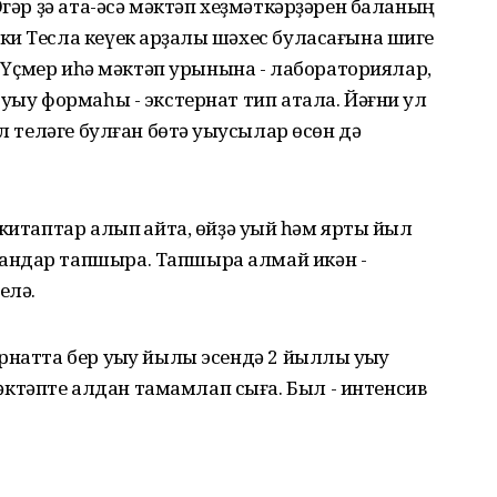
Әгәр ҙә ата-әсә мәктәп хеҙмәткәрҙәрен баланың
и Тесла кеүек арҙаҡлы шәхес буласағына шиге
. Үҫмер иһә мәктәп урынына - лабора­ториялар,
уҡыу формаһы - экстернат тип атала. Йәғни ул
л теләге булған бөтә уҡыусылар өсөн дә
китаптар алып ҡайта, өйҙә уҡый һәм ярты йыл
андар тапшыра. Тапшы­ра алмай икән -
елә.
натта бер уҡыу йылы эсендә 2 йыллыҡ уҡыу
тәпте алдан тамамлап сыға. Был - интенсив