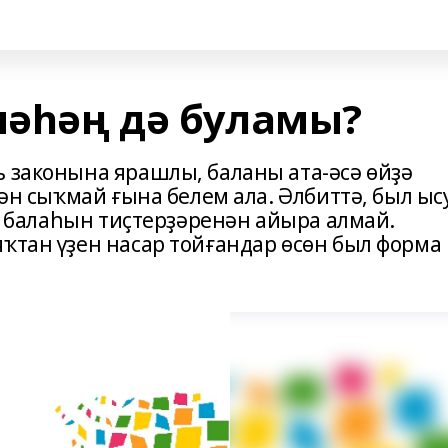
әһәң дә буламы?
 законы­на ярашлы, баланы ата-әсә өйҙә
ҙән сыҡмай ғына белем ала. Әлбиттә, был ыс
үҙ балаһын тиҫтерҙәренән айыра алмай.
ҡтан үҙен насар тойғандар өсөн был форма