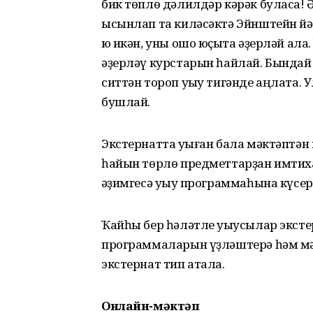
бик төплө дәлилдәр кәрәк буласаҡ! 
ысынлап та киләсәктә Эйнштейн йәк
юҡ икән, уны ошо юҫыҡта әҙерләй ала
әҙерләү курстарын һайлай. Бындай 
ситтән тороп уҡыу тигәнде аңлата. У
бушлай.
Экстернатта уҡыған бала мәктәптән 
һайын төр­лө предметтарҙан имтих
ҡәҙимгесә уҡыу программаһына күсер
Ҡайһы бер һәләтле уҡыусылар экстер
программаларын үҙләштерә һәм мәк
экстернат тип атала.
Онлайн-мәктәп