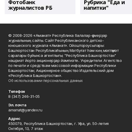
Фотобанк
Рубрика "Еда и
журналистов РБ
напитки"
© 2008-2026 «Аманат» Республика балалар-үҫмерҙәр
журналының сайты. Сайт Республиканского детско-
юношеского журнала «Аманат». Ойоштороусылары:
Башҡортостан Республикаһының Матбуғат һәм киң мәғлүмәт
саралары буйынса агентлығы; "Республика Башкортостан"
нәшриәт йорто акционерҙар йәмғиәте.. Учредители: Агентство
по печати и средствам массовой информации Республики
Башкортостан; Акционерное общество Издательский дом
«Республика Башкортостан».
Об использовании персональных данных
Телефон
8 (347) 246-31-05
Эл. почта
amanat@yandex.ru
Адрес
450079, Республика Башкортостан, г. Уфа, ул. 50-летия
Октября, 13, 7 этаж