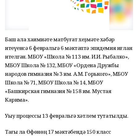
Баш ҡала хаҡимиәте матбуғат хеҙмәте хәбәр
итеүенсә 6 февральгә 6 мәктәптә эпидемия иғлан
ителгән. МБОУ «Школа № 113 им. И.И. Рыбалко»,
МБОУ Школа № 132, МБОУ «Ордена Дружбы
народов гимназия № 3 им. А.М. Горького», МБОУ
Школа № 71, МБОУ Школа № 14, МБОУ
«Башкирская гимназия № 158 им. Мустая
Карима».
Уҡыу процессы 13 февральгә хәтлем туҡтатылды.
Тағы ла Өфөнөң 17 мәктәбендә 150 класс