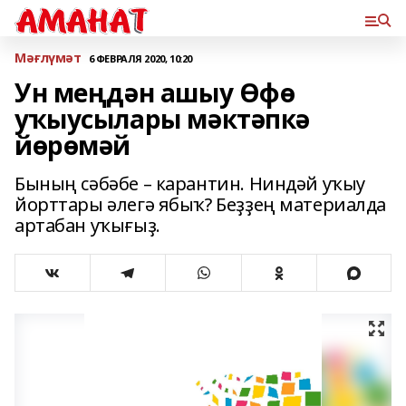
Мәғлүмәт
6 ФЕВРАЛЯ 2020, 10:20
Ун меңдән ашыу Өфө
уҡыусылары мәктәпкә
йөрөмәй
Бының сәбәбе – карантин. Ниндәй уҡыу
йорттары әлегә ябыҡ? Беҙҙең материалда
артабан уҡығыҙ.