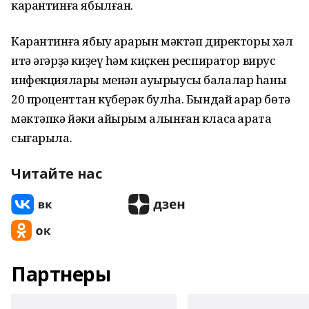
карантинға ябылған.
Карантинға ябыу ҡарарын мәктәп директоры хәл
итә әгәрҙә киҙеү һәм киҫкен респиратор вирус
инфекциялары менән ауырыусы балалар һаны
20 проценттан күберәк булһа. Бындай ҡарар бөтә
мәктәпкә йәки айырым алынған класҡа ҡарата
сығарыла.
Читайте нас
Партнеры